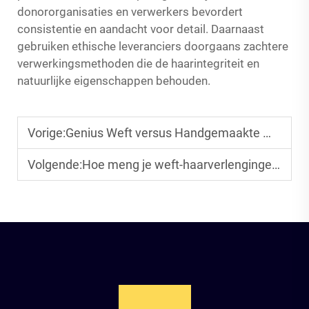
donororganisaties en verwerkers bevordert
consistentie en aandacht voor detail. Daarnaast
gebruiken ethische leveranciers doorgaans zachtere
verwerkingsmethoden die de haarintegriteit en
natuurlijke eigenschappen behouden.
Vorige:
Genius Weft versus Handgemaakte Weft: Welke is Betere voor uw Groothandelsassortiment?
Volgende:
Hoe meng je weft-haarverlengingen van mensenhaar perfect met natuurlijke textuur?