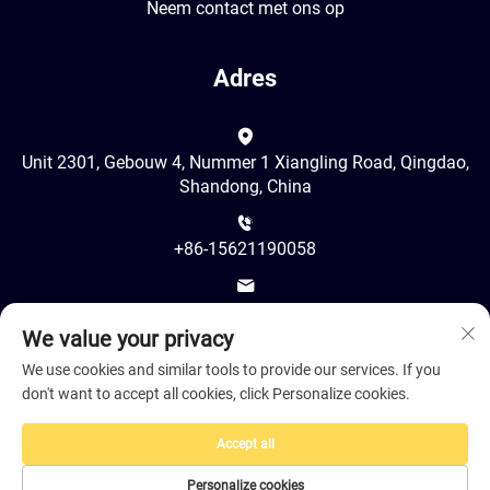
Neem contact met ons op
Adres
Unit 2301, Gebouw 4, Nummer 1 Xiangling Road, Qingdao,
Shandong, China
+86-15621190058
[email protected]
We value your privacy
We use cookies and similar tools to provide our services. If you
don't want to accept all cookies, click Personalize cookies.
Accept all
Copyright © 2026 door Juancheng LeShine Hair Products Co.,
Ltd. Qingdao Branch -
Privacybeleid
Personalize cookies