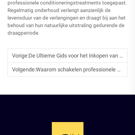
professionele conditioneringstreatments toegepast.
Regelmatig onderhoud verlengt aanzienlijk de
levensduur van de verlengingen en draagt bij aan het
behoud van hun natuurlijke uitstraling gedurende de
draagperiode.
Vorige:
De Ultieme Gids voor het Inkopen van Ethisch Vervaardigde Professionele Haarverlengingen.
Volgende:
Waarom schakelen professionele salons vandaag de dag over op genius-weft-haarverlengingen?