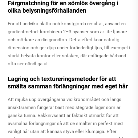
Färgmatchning för en sömlös övergång i
olika belysningsförhållanden
För att undvika platta och konstgjorda resultat, använd en
gradientmetod: kombinera 2–3 nyanser som är lite ljusare
och mörkare än din grundton. Detta efterliknar naturlig
dimension och ger djup under föränderligt ljus, till exempel i
starkt belysta kontor eller solsken, där enfärgade hårband
ofta ser oändliga ut.
Lagring och textureringsmetoder för att
smälta samman förlängningar med eget hår
Att mjuka upp övergångarna vid kronområdet och längs
ansiktsramen fungerar bäst med stegrade lager som är
ganska tunna. Rakknivssnitt är faktiskt utmärkt för att
avsmalna förlängningar så att de smälter in perfekt med
vanligt hår utan att kännas styva eller klumpiga. Efter