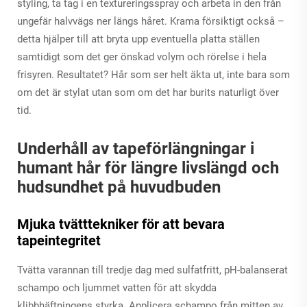
styling, ta tag i en textureringsspray och arbeta in den från
ungefär halvvägs ner längs håret. Krama försiktigt också –
detta hjälper till att bryta upp eventuella platta ställen
samtidigt som det ger önskad volym och rörelse i hela
frisyren. Resultatet? Hår som ser helt äkta ut, inte bara som
om det är stylat utan som om det har burits naturligt över
tid.
Underhåll av tapeförlängningar i
humant hår för längre livslängd och
hudsundhet på huvudbuden
Mjuka tvätttekniker för att bevara
tapeintegritet
Tvätta varannan till tredje dag med sulfatfritt, pH-balanserat
schampo och ljummet vatten för att skydda
klibbhäftningens styrka. Applicera schampo från mitten av