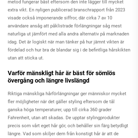
metod fungerar bäst eftersom den inte lägger till mycket
extra vikt. En nyligen publicerad branschrapport från 2023
visade också imponerande siffror, där cirka 7 av 10
användare ansåg att påklistrade förlängningar såg mest
naturliga ut jämfört med alla andra alternativ på marknaden
idag. Det är logiskt när man tänker på hur jämnt vikten är
fördelad och hur bra de blandar sig i de befintliga hårskikten
utan att sticka ut.
Varför mänskligt hår är bäst för sömlös
övergång och längre livslängd
Riktiga mänskliga hårförlängningar ger människor mycket
fler möjligheter när det gäller styling eftersom de tål
ganska höga temperaturer, upp till cirka 360 grader
Fahrenheit, utan att skadas. De upptar stylingprodukter
precis som vårt eget hår gör, och behåller sin färg betydligt
längre. Vad som skiljer dem från konstigt hår är att de