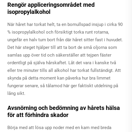
Rengör appliceringsområdet med
isopropylalkohol
När håret har torkat helt, ta en bomullspad insjup i cirka 90
% isopropylalkohol och försiktigt torka runt rotarna,
ungefär en halv tum bort från där håret sitter fast i huvudet.
Det här steget hjälper till att ta bort de små oljorna som
samlas upp över tid och säkerställer att tejpen fäster
ordentligt på själva hårskaftet. Låt det vara i kanske två
eller tre minuter tills all alkohol har torkat fullständigt. Att
skynda på detta moment kan påverka hur bra limmet
fungerar senare, så tålamod här ger faktiskt utdelning på
lång sikt.
Avsnörning och bedömning av hårets hälsa
för att förhindra skador
Börja med att lösa upp noder med en kam med breda