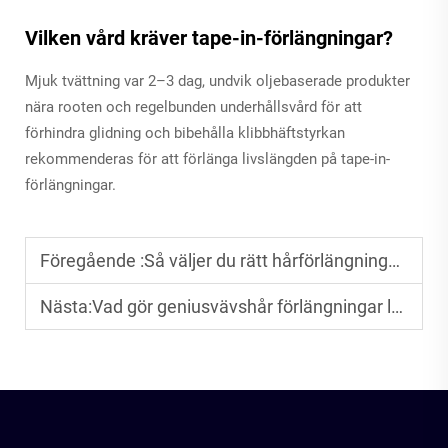
Vilken vård kräver tape-in-förlängningar?
Mjuk tvättning var 2–3 dag, undvik oljebaserade produkter
nära rooten och regelbunden underhållsvård för att
förhindra glidning och bibehålla klibbhäftstyrkan
rekommenderas för att förlänga livslängden på tape-in-
förlängningar.
Föregående :
Så väljer du rätt hårförlängningar för din unika stil
Nästa:
Vad gör geniusvävshår förlängningar lättare att installera än vanliga vävshår?