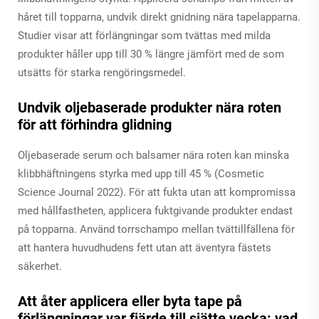
håret till topparna, undvik direkt gnidning nära tapelapparna.
Studier visar att förlängningar som tvättas med milda
produkter håller upp till 30 % längre jämfört med de som
utsätts för starka rengöringsmedel.
Undvik oljebaserade produkter nära roten
för att förhindra glidning
Oljebaserade serum och balsamer nära roten kan minska
klibbhäftningens styrka med upp till 45 % (Cosmetic
Science Journal 2022). För att fukta utan att kompromissa
med hållfastheten, applicera fuktgivande produkter endast
på topparna. Använd torrschampo mellan tvättillfällena för
att hantera huvudhudens fett utan att äventyra fästets
säkerhet.
Att åter applicera eller byta tape på
förlängningar var fjärde till sjätte vecka: vad