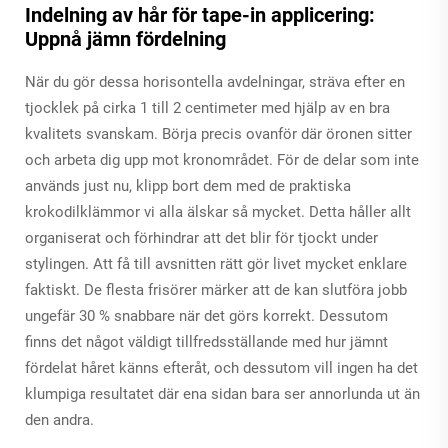
Indelning av hår för tape-in applicering:
Uppnå jämn fördelning
När du gör dessa horisontella avdelningar, sträva efter en
tjocklek på cirka 1 till 2 centimeter med hjälp av en bra
kvalitets svanskam. Börja precis ovanför där öronen sitter
och arbeta dig upp mot kronområdet. För de delar som inte
används just nu, klipp bort dem med de praktiska
krokodilklämmor vi alla älskar så mycket. Detta håller allt
organiserat och förhindrar att det blir för tjockt under
stylingen. Att få till avsnitten rätt gör livet mycket enklare
faktiskt. De flesta frisörer märker att de kan slutföra jobb
ungefär 30 % snabbare när det görs korrekt. Dessutom
finns det något väldigt tillfredsställande med hur jämnt
fördelat håret känns efteråt, och dessutom vill ingen ha det
klumpiga resultatet där ena sidan bara ser annorlunda ut än
den andra.