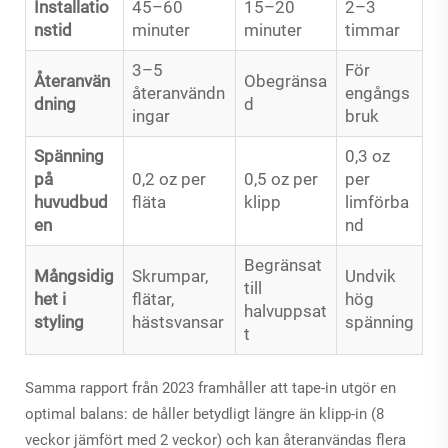
Installatio
45–60
15–20
2–3
nstid
minuter
minuter
timmar
3–5
För
Återanvän
Obegränsa
återanvändn
engångs
dning
d
ingar
bruk
Spänning
0,3 oz
på
0,2 oz per
0,5 oz per
per
huvudbud
fläta
klipp
limförba
en
nd
Begränsat
Mångsidig
Skrumpar,
Undvik
till
het i
flätar,
hög
halvuppsat
styling
hästsvansar
spänning
t
Samma rapport från 2023 framhåller att tape-in utgör en
optimal balans: de håller betydligt längre än klipp-in (8
veckor jämfört med 2 veckor) och kan återanvändas flera