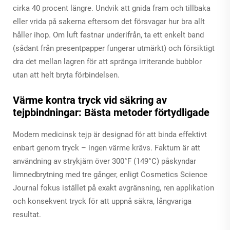
cirka 40 procent längre. Undvik att gnida fram och tillbaka
eller vrida på sakerna eftersom det försvagar hur bra allt
håller ihop. Om luft fastnar underifrån, ta ett enkelt band
(sådant från presentpapper fungerar utmärkt) och försiktigt
dra det mellan lagren för att spränga irriterande bubblor
utan att helt bryta förbindelsen.
Värme kontra tryck vid säkring av
tejpbindningar: Bästa metoder förtydligade
Modern medicinsk tejp är designad för att binda effektivt
enbart genom tryck – ingen värme krävs. Faktum är att
användning av strykjärn över 300°F (149°C) påskyndar
limnedbrytning med tre gånger, enligt
Cosmetics Science
Journal
fokus istället på exakt avgränsning, ren applikation
och konsekvent tryck för att uppnå säkra, långvariga
resultat.