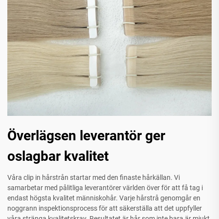
Överlägsen leverantör ger
oslagbar kvalitet
Våra clip in hårstrån startar med den finaste hårkällan. Vi
samarbetar med pålitliga leverantörer världen över för att få tag i
endast högsta kvalitet människohår. Varje hårstrå genomgår en
noggrann inspektionsprocess för att säkerställa att det uppfyller
våra stränga kvalitetskrav. Resultatet är hår som inte bara är mjukt