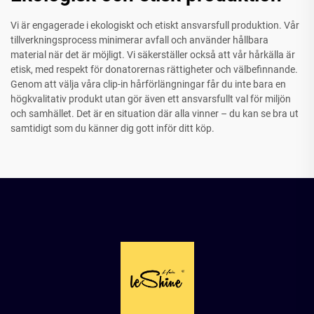
Vi är engagerade i ekologiskt och etiskt ansvarsfull produktion. Vår
tillverkningsprocess minimerar avfall och använder hållbara
material när det är möjligt. Vi säkerställer också att vår hårkälla är
etisk, med respekt för donatorernas rättigheter och välbefinnande.
Genom att välja våra clip-in hårförlängningar får du inte bara en
högkvalitativ produkt utan gör även ett ansvarsfullt val för miljön
och samhället. Det är en situation där alla vinner – du kan se bra ut
samtidigt som du känner dig gott inför ditt köp.