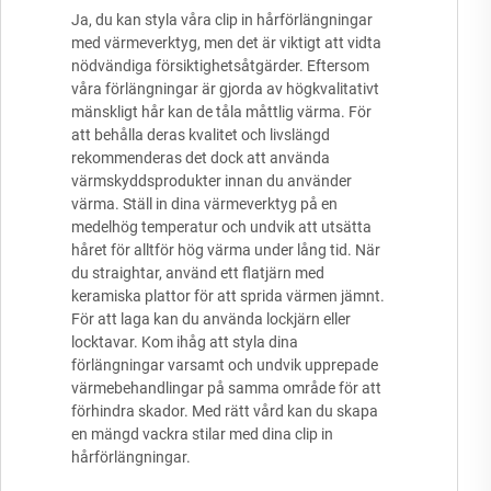
Ja, du kan styla våra clip in hårförlängningar
med värmeverktyg, men det är viktigt att vidta
nödvändiga försiktighetsåtgärder. Eftersom
våra förlängningar är gjorda av högkvalitativt
mänskligt hår kan de tåla måttlig värma. För
att behålla deras kvalitet och livslängd
rekommenderas det dock att använda
värmskyddsprodukter innan du använder
värma. Ställ in dina värmeverktyg på en
medelhög temperatur och undvik att utsätta
håret för alltför hög värma under lång tid. När
du straightar, använd ett flatjärn med
keramiska plattor för att sprida värmen jämnt.
För att laga kan du använda lockjärn eller
locktavar. Kom ihåg att styla dina
förlängningar varsamt och undvik upprepade
värmebehandlingar på samma område för att
förhindra skador. Med rätt vård kan du skapa
en mängd vackra stilar med dina clip in
hårförlängningar.