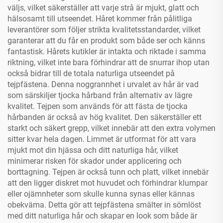
väljs, vilket säkerställer att varje strå är mjukt, glatt och
hälsosamt till utseendet. Håret kommer från pålitliga
leverantörer som följer strikta kvalitetsstandarder, vilket
garanterar att du får en produkt som både ser och känns
fantastisk. Hårets kutikler är intakta och riktade i samma
riktning, vilket inte bara förhindrar att de snurrar ihop utan
också bidrar till de totala naturliga utseendet på
tejpfästena. Denna noggrannhet i urvalet av hår är vad
som särskiljer tjocka hårband från alternativ av lägre
kvalitet. Tejpen som används för att fästa de tjocka
hårbanden är också av hög kvalitet. Den säkerställer ett
starkt och säkert grepp, vilket innebär att den extra volymen
sitter kvar hela dagen. Limmet är utformat för att vara
mjukt mot din hjässa och ditt naturliga hår, vilket
minimerar risken för skador under applicering och
borttagning. Tejpen är också tunn och platt, vilket innebär
att den ligger diskret mot huvudet och förhindrar klumpar
eller ojämnheter som skulle kunna synas eller kännas
obekväma. Detta gör att tejpfästena smälter in sömlöst
med ditt naturliga hår och skapar en look som både är