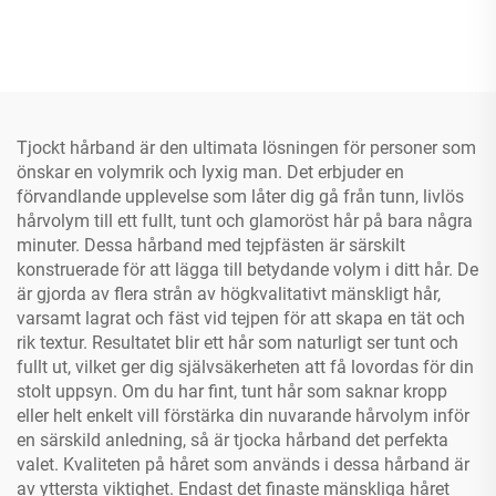
Tjockt hårband är den ultimata lösningen för personer som
önskar en volymrik och lyxig man. Det erbjuder en
förvandlande upplevelse som låter dig gå från tunn, livlös
hårvolym till ett fullt, tunt och glamoröst hår på bara några
minuter. Dessa hårband med tejpfästen är särskilt
konstruerade för att lägga till betydande volym i ditt hår. De
är gjorda av flera strån av högkvalitativt mänskligt hår,
varsamt lagrat och fäst vid tejpen för att skapa en tät och
rik textur. Resultatet blir ett hår som naturligt ser tunt och
fullt ut, vilket ger dig självsäkerheten att få lovordas för din
stolt uppsyn. Om du har fint, tunt hår som saknar kropp
eller helt enkelt vill förstärka din nuvarande hårvolym inför
en särskild anledning, så är tjocka hårband det perfekta
valet. Kvaliteten på håret som används i dessa hårband är
av yttersta viktighet. Endast det finaste mänskliga håret