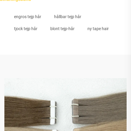
engros tejp hår
hållbar tejp hår
tjock tejp hår
blont tejp-hår
ny tape hair