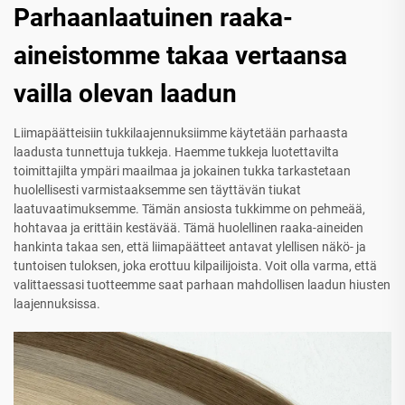
Parhaanlaatuinen raaka-
aineistomme takaa vertaansa
vailla olevan laadun
Liimapäätteisiin tukkilaajennuksiimme käytetään parhaasta
laadusta tunnettuja tukkeja. Haemme tukkeja luotettavilta
toimittajilta ympäri maailmaa ja jokainen tukka tarkastetaan
huolellisesti varmistaaksemme sen täyttävän tiukat
laatuvaatimuksemme. Tämän ansiosta tukkimme on pehmeää,
hohtavaa ja erittäin kestävää. Tämä huolellinen raaka-aineiden
hankinta takaa sen, että liimapäätteet antavat ylellisen näkö- ja
tuntoisen tuloksen, joka erottuu kilpailijoista. Voit olla varma, että
valittaessasi tuotteemme saat parhaan mahdollisen laadun hiusten
laajennuksissa.