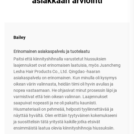
asiakkaan arviointi
Bailey
Erinomainen asiakaspalvelu ja tuotelaatu
Paitsi että kiinnityshihnalla varustetut hiussuksien
laajennukset ovat erinomaisen laatuisia, myös Juancheng
Lesha Hair Products Co., Ltd. Qingdao -haaran
asiakaspalvelu on erinomainen. Kun minulla oli kysymys
oikean värin valinnasta, heidän tiimi oli hyvin avulias ja
nopea vastaamaan. He ohjasivat minut prosessin läpi ja
varmistivat että tein oikean valinnan. Laajennukset
saapuivat nopeasti ja ne oli pakattu kauniisti.
Hiusmateriaali on pehmeää, helposti tyyliinnettävää ja
näyttää hyvältä. Olen erittäin tyytyväinen kokemukseeni
ja suosittelisin tätä yritystä kaikille jotka etsivät
ensimmäistä laatua olevia kiinnityshihnoja hiussuksiin.