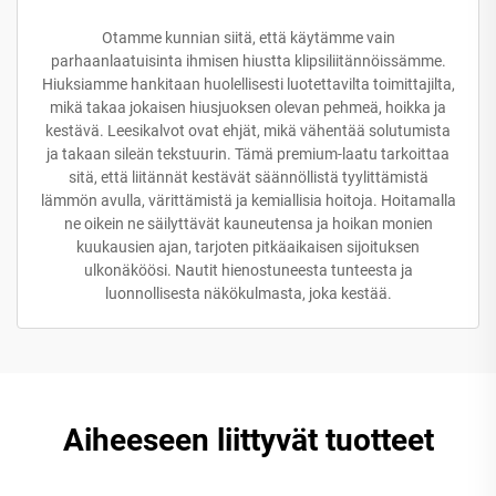
Otamme kunnian siitä, että käytämme vain
parhaanlaatuisinta ihmisen hiustta klipsiliitännöissämme.
Hiuksiamme hankitaan huolellisesti luotettavilta toimittajilta,
mikä takaa jokaisen hiusjuoksen olevan pehmeä, hoikka ja
kestävä. Leesikalvot ovat ehjät, mikä vähentää solutumista
ja takaan sileän tekstuurin. Tämä premium-laatu tarkoittaa
sitä, että liitännät kestävät säännöllistä tyylittämistä
lämmön avulla, värittämistä ja kemiallisia hoitoja. Hoitamalla
ne oikein ne säilyttävät kauneutensa ja hoikan monien
kuukausien ajan, tarjoten pitkäaikaisen sijoituksen
ulkonäköösi. Nautit hienostuneesta tunteesta ja
luonnollisesta näkökulmasta, joka kestää.
Aiheeseen liittyvät tuotteet