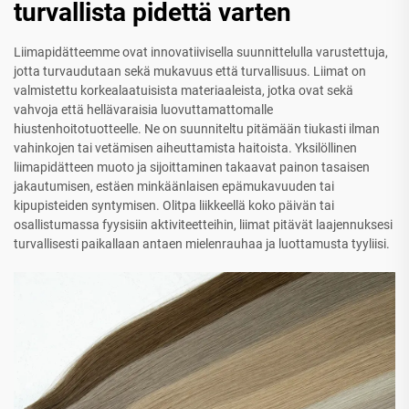
turvallista pidettä varten
Liimapidätteemme ovat innovatiivisella suunnittelulla varustettuja,
jotta turvaudutaan sekä mukavuus että turvallisuus. Liimat on
valmistettu korkealaatuisista materiaaleista, jotka ovat sekä
vahvoja että hellävaraisia luovuttamattomalle
hiustenhoitotuotteelle. Ne on suunniteltu pitämään tiukasti ilman
vahinkojen tai vetämisen aiheuttamista haitoista. Yksilöllinen
liimapidätteen muoto ja sijoittaminen takaavat painon tasaisen
jakautumisen, estäen minkäänlaisen epämukavuuden tai
kipupisteiden syntymisen. Olitpa liikkeellä koko päivän tai
osallistumassa fyysisiin aktiviteetteihin, liimat pitävät laajennuksesi
turvallisesti paikallaan antaen mielenrauhaa ja luottamusta tyyliisi.