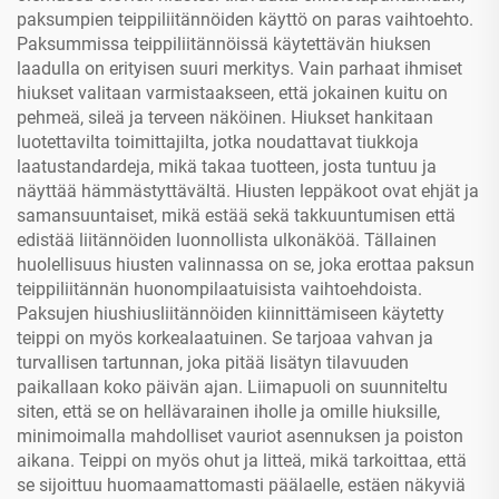
paksumpien teippiliitännöiden käyttö on paras vaihtoehto.
Paksummissa teippiliitännöissä käytettävän hiuksen
laadulla on erityisen suuri merkitys. Vain parhaat ihmiset
hiukset valitaan varmistaakseen, että jokainen kuitu on
pehmeä, sileä ja terveen näköinen. Hiukset hankitaan
luotettavilta toimittajilta, jotka noudattavat tiukkoja
laatustandardeja, mikä takaa tuotteen, josta tuntuu ja
näyttää hämmästyttävältä. Hiusten leppäkoot ovat ehjät ja
samansuuntaiset, mikä estää sekä takkuuntumisen että
edistää liitännöiden luonnollista ulkonäköä. Tällainen
huolellisuus hiusten valinnassa on se, joka erottaa paksun
teippiliitännän huonompilaatuisista vaihtoehdoista.
Paksujen hiushiusliitännöiden kiinnittämiseen käytetty
teippi on myös korkealaatuinen. Se tarjoaa vahvan ja
turvallisen tartunnan, joka pitää lisätyn tilavuuden
paikallaan koko päivän ajan. Liimapuoli on suunniteltu
siten, että se on hellävarainen iholle ja omille hiuksille,
minimoimalla mahdolliset vauriot asennuksen ja poiston
aikana. Teippi on myös ohut ja litteä, mikä tarkoittaa, että
se sijoittuu huomaamattomasti päälaelle, estäen näkyviä