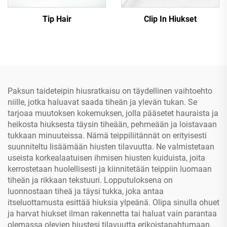
Tip Hair
Clip In Hiukset
Paksun taideteipin hiusratkaisu on täydellinen vaihtoehto
niille, jotka haluavat saada tiheän ja ylevän tukan. Se
tarjoaa muutoksen kokemuksen, jolla pääsetet hauraista ja
heikosta hiuksesta täysin tiheään, pehmeään ja loistavaan
tukkaan minuuteissa. Nämä teippiliitännät on erityisesti
suunniteltu lisäämään hiusten tilavuutta. Ne valmistetaan
useista korkealaatuisen ihmisen hiusten kuiduista, joita
kerrostetaan huolellisesti ja kiinnitetään teippiin luomaan
tiheän ja rikkaan tekstuuri. Lopputuloksena on
luonnostaan tiheä ja täysi tukka, joka antaa
itseluottamusta esittää hiuksia ylpeänä. Olipa sinulla ohuet
ja harvat hiukset ilman rakennetta tai haluat vain parantaa
olemassa olevien hiustesi tilavuutta erikoistapahtumaan,