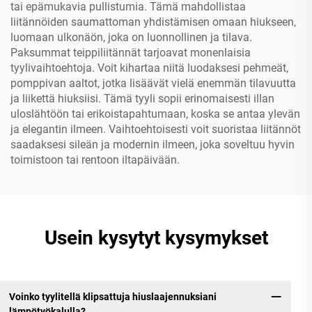
tai epämukavia pullistumia. Tämä mahdollistaa
liitännöiden saumattoman yhdistämisen omaan hiukseen,
luomaan ulkonäön, joka on luonnollinen ja tilava.
Paksummat teippiliitännät tarjoavat monenlaisia
tyylivaihtoehtoja. Voit kihartaa niitä luodaksesi pehmeät,
pomppivan aaltot, jotka lisäävät vielä enemmän tilavuutta
ja liikettä hiuksiisi. Tämä tyyli sopii erinomaisesti illan
uloslähtöön tai erikoistapahtumaan, koska se antaa ylevän
ja elegantin ilmeen. Vaihtoehtoisesti voit suoristaa liitännöt
saadaksesi sileän ja modernin ilmeen, joka soveltuu hyvin
toimistoon tai rentoon iltapäivään.
Usein kysytyt kysymykset
Voinko tyylitellä klipsattuja hiuslaajennuksiani
lämpötyökalulla?