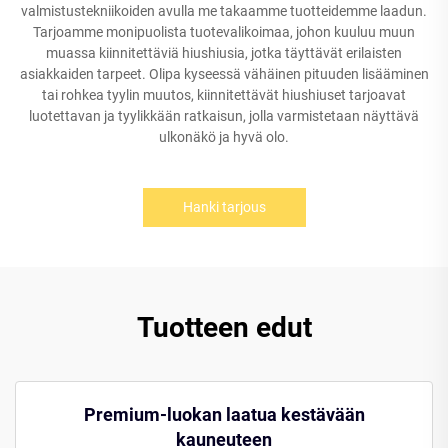
valmistustekniikoiden avulla me takaamme tuotteidemme laadun.
Tarjoamme monipuolista tuotevalikoimaa, johon kuuluu muun
muassa kiinnitettäviä hiushiusia, jotka täyttävät erilaisten
asiakkaiden tarpeet. Olipa kyseessä vähäinen pituuden lisääminen
tai rohkea tyylin muutos, kiinnitettävät hiushiuset tarjoavat
luotettavan ja tyylikkään ratkaisun, jolla varmistetaan näyttävä
ulkonäkö ja hyvä olo.
Hanki tarjous
Tuotteen edut
Premium-luokan laatua kestävään
kauneuteen