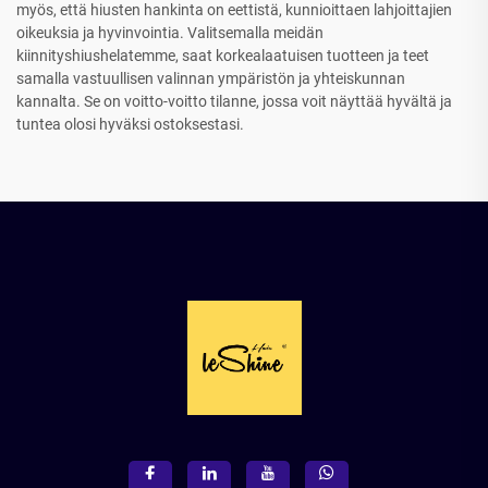
myös, että hiusten hankinta on eettistä, kunnioittaen lahjoittajien
oikeuksia ja hyvinvointia. Valitsemalla meidän
kiinnityshiushelatemme, saat korkealaatuisen tuotteen ja teet
samalla vastuullisen valinnan ympäristön ja yhteiskunnan
kannalta. Se on voitto-voitto tilanne, jossa voit näyttää hyvältä ja
tuntea olosi hyväksi ostoksestasi.