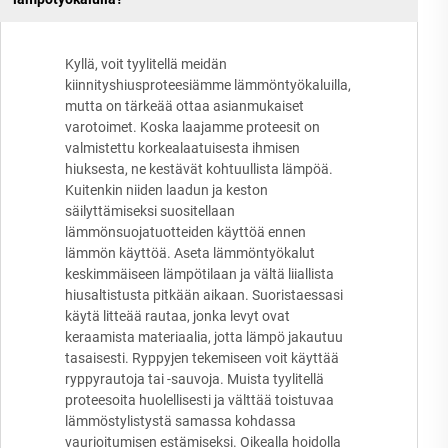
Kyllä, voit tyylitellä meidän
kiinnityshiusproteesiämme lämmöntyökaluilla,
mutta on tärkeää ottaa asianmukaiset
varotoimet. Koska laajamme proteesit on
valmistettu korkealaatuisesta ihmisen
hiuksesta, ne kestävät kohtuullista lämpöä.
Kuitenkin niiden laadun ja keston
säilyttämiseksi suositellaan
lämmönsuojatuotteiden käyttöä ennen
lämmön käyttöä. Aseta lämmöntyökalut
keskimmäiseen lämpötilaan ja vältä liiallista
hiusaltistusta pitkään aikaan. Suoristaessasi
käytä litteää rautaa, jonka levyt ovat
keraamista materiaalia, jotta lämpö jakautuu
tasaisesti. Ryppyjen tekemiseen voit käyttää
ryppyrautoja tai -sauvoja. Muista tyylitellä
proteesoita huolellisesti ja välttää toistuvaa
lämmöstylistystä samassa kohdassa
vaurioitumisen estämiseksi. Oikealla hoidolla