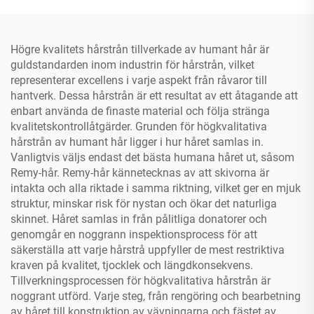
Högre kvalitets hårstrån tillverkade av humant hår är
guldstandarden inom industrin för hårstrån, vilket
representerar excellens i varje aspekt från råvaror till
hantverk. Dessa hårstrån är ett resultat av ett åtagande att
enbart använda de finaste material och följa stränga
kvalitetskontrollåtgärder. Grunden för högkvalitativa
hårstrån av humant hår ligger i hur håret samlas in.
Vanligtvis väljs endast det bästa humana håret ut, såsom
Remy-hår. Remy-hår kännetecknas av att skivorna är
intakta och alla riktade i samma riktning, vilket ger en mjuk
struktur, minskar risk för nystan och ökar det naturliga
skinnet. Håret samlas in från pålitliga donatorer och
genomgår en noggrann inspektionsprocess för att
säkerställa att varje hårstrå uppfyller de mest restriktiva
kraven på kvalitet, tjocklek och längdkonsekvens.
Tillverkningsprocessen för högkvalitativa hårstrån är
noggrant utförd. Varje steg, från rengöring och bearbetning
av håret till konstruktion av vävningarna och fästet av