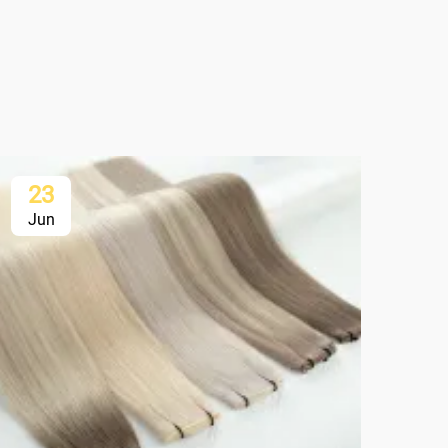
23
2
Jun
Ju