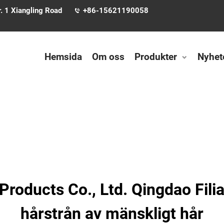
. 1 Xiangling Road
+86-15621190058
Hemsida
Om oss
Produkter
Nyhet
roducts Co., Ltd. Qingdao Fili
hårstrån av mänskligt hår