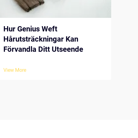
Hur Genius Weft
Att
Hårutsträckningar Kan
hos
Förvandla Ditt Utseende
för 
View More
View