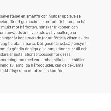
kerställer en smärtfri och njutbar upplevelse
tarbetad för att ge maximal komfort. Det humana hår
r mjukt mot hårbotten, minskar friktionen och
 som används är tillverkade av hypoallergena
gningar är konstruerade för att fördela vikten av det
lång tid utan smärta. Designen tar också hänsyn till
m du går din dagliga gilla runt, tränar eller till och
dare är installationsprocessen för dessa
tanordningarna med varsamhet, vilket säkerställer
ndning av lämpliga hårprodukter, kan de bekväma
ärkt frisyr utan att offra din komfort.