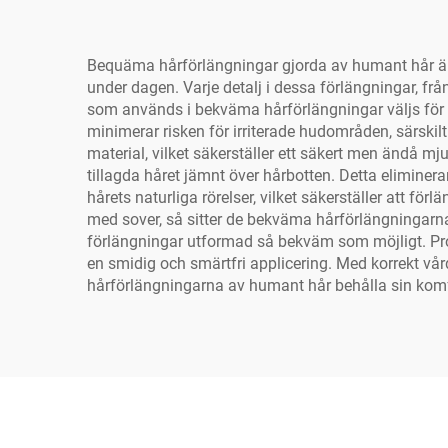
Bequäma hårförlängningar gjorda av humant hår är 
under dagen. Varje detalj i dessa förlängningar, frå
som används i bekväma hårförlängningar väljs för si
minimerar risken för irriterade hudområden, särski
material, vilket säkerställer ett säkert men ändå mju
tillagda håret jämnt över hårbotten. Detta eliminer
hårets naturliga rörelser, vilket säkerställer att för
med sover, så sitter de bekväma hårförlängningarna
förlängningar utformad så bekväm som möjligt. Prof
en smidig och smärtfri applicering. Med korrekt vå
hårförlängningarna av humant hår behålla sin komfort