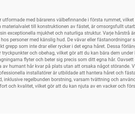
utformade med bärarens välbefinnande i första rummet, vilket sä
n materialvalet till konstruktionen av fästet, är omsorgsfullt u
n exceptionella mjukhet och naturliga struktur. Varje hårstrå ä
lt hos personer med känslig hud. De vävar eller fästanordningar
kt grepp som inte drar eller rycker i det egna håret. Dessa förlän
ar tryckpunkter och obehag, vilket gör att du kan bära dem under 
längningarna flyter och beter sig precis som ditt egna hår. Oavsett o
 av humant hår kvar på plats utan att orsaka något störande. Vi
essionella installatörer är utbildade att hantera håret och fäs
rd, inklusive regelbunden borstning, varsam tvättning och anvä
 och kvalitet, vilket gör att du kan njuta av en vacker och först