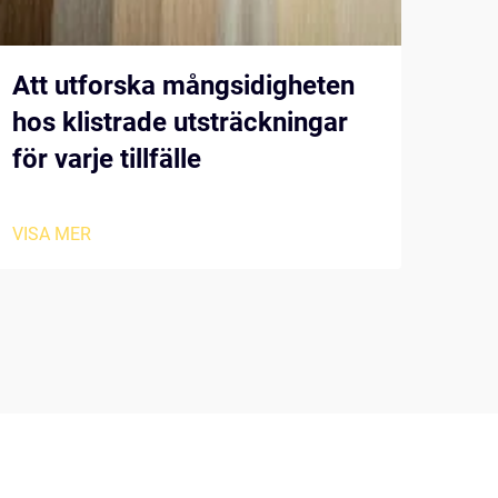
Att utforska mångsidigheten
Väl
hos klistrade utsträckningar
för
för varje tillfälle
VISA
VISA MER