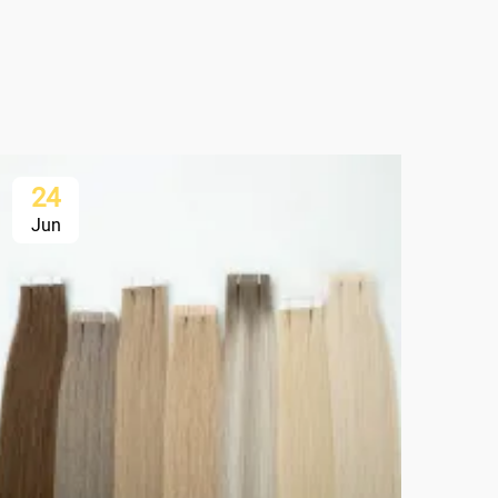
24
2
Jun
Ju