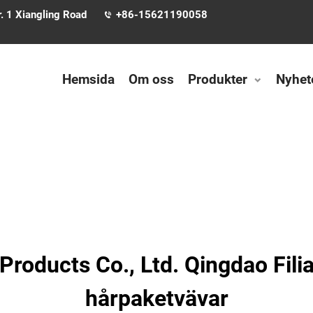
. 1 Xiangling Road
+86-15621190058
Hemsida
Om oss
Produkter
Nyhet
roducts Co., Ltd. Qingdao Filia
hårpaketvävar