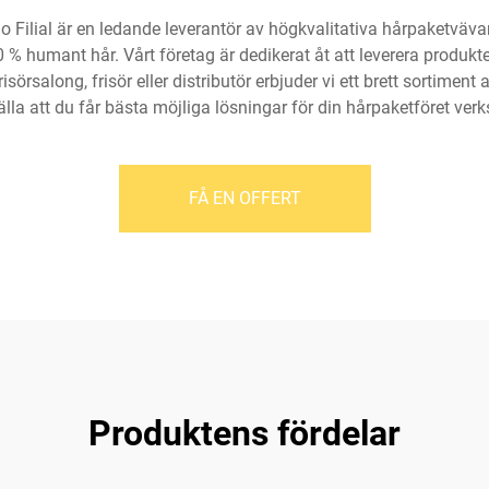
 Filial är en ledande leverantör av högkvalitativa hårpaketväva
 % humant hår. Vårt företag är dedikerat åt att leverera produk
örsalong, frisör eller distributör erbjuder vi ett brett sortimen
älla att du får bästa möjliga lösningar för din hårpaketföret ver
FÅ EN OFFERT
Produktens fördelar