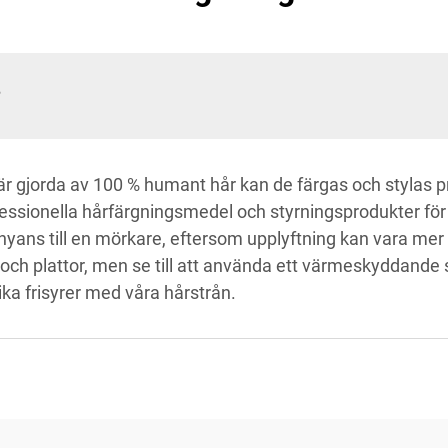
?
är gjorda av 100 % humant hår kan de färgas och stylas pr
sionella hårfärgningsmedel och styrningsprodukter för a
e nyans till en mörkare, eftersom upplyftning kan vara mer 
h plattor, men se till att använda ett värmeskyddande s
ka frisyrer med våra hårstrån.