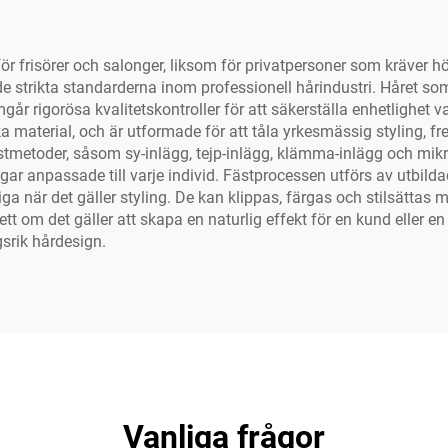
för frisörer och salonger, liksom för privatpersoner som kräver h
e strikta standarderna inom professionell hårindustri. Håret so
mgår rigorösa kvalitetskontroller för att säkerställa enhetlighet v
a material, och är utformade för att tåla yrkesmässig styling, f
stmetoder, såsom sy-inlägg, tejp-inlägg, klämma-inlägg och mik
ingar anpassade till varje individ. Fästprocessen utförs av utbilda
a när det gäller styling. De kan klippas, färgas och stilsättas 
ett om det gäller att skapa en naturlig effekt för en kund eller 
srik hårdesign.
Vanliga frågor