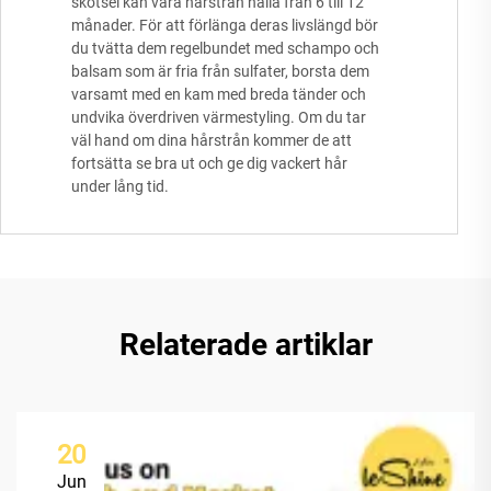
skötsel kan våra hårstrån hålla från 6 till 12
månader. För att förlänga deras livslängd bör
du tvätta dem regelbundet med schampo och
balsam som är fria från sulfater, borsta dem
varsamt med en kam med breda tänder och
undvika överdriven värmestyling. Om du tar
väl hand om dina hårstrån kommer de att
fortsätta se bra ut och ge dig vackert hår
under lång tid.
Relaterade artiklar
20
Jun