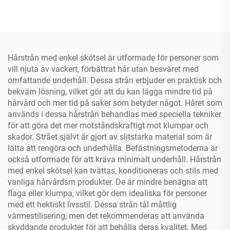
Hårstrån med enkel skötsel är utformade för personer som
vill njuta av vackert, förbättrat hår utan besväret med
omfattande underhåll. Dessa strån erbjuder en praktisk och
bekväm lösning, vilket gör att du kan lägga mindre tid på
hårvård och mer tid på saker som betyder något. Håret som
används i dessa hårstrån behandlas med speciella tekniker
för att göra det mer motståndskraftigt mot klumpar och
skador. Strået självt är gjort av slitstarka material som är
lätta att rengöra och underhålla. Befästningsmetoderna är
också utformade för att kräva minimalt underhåll. Hårstrån
med enkel skötsel kan tvättas, konditioneras och stils med
vanliga hårvårdsm produkter. De är mindre benägna att
flaga eller klumpa, vilket gör dem idealiska för personer
med ett hektiskt livsstil. Dessa strån tål måttlig
värmestilisering, men det rekommenderas att använda
skyddande produkter för att behålla deras kvalitet. Med