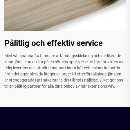
Pålitlig och effektiv service
Med vår snabba 24-timmars affärsdagsskickning och dedikerade
kundtjänst kan du lita på en sömlös upplevelse. Vi förstår vikten av
tidig leverans och utmärkt support inom hår extensions industrin.
Från det ögonblick du lägger en order till efterförsäljningstjänsten
är vi engagerade i att säkerställa din tillfredsställelse, vilket gör oss
till en pålitlig partner för alla dina behov av hår extensions väv.