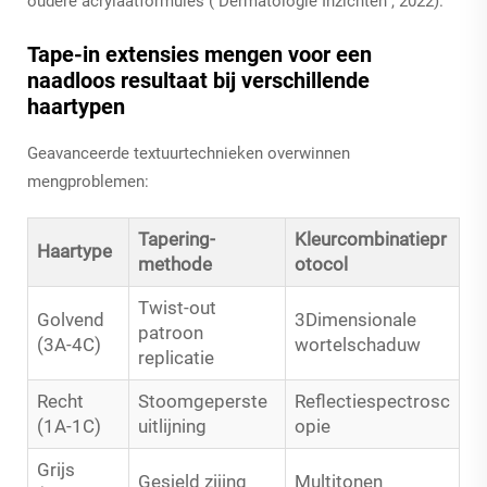
oudere acrylaatformules (
Dermatologie Inzichten
, 2022).
Tape-in extensies mengen voor een
naadloos resultaat bij verschillende
haartypen
Geavanceerde textuurtechnieken overwinnen
mengproblemen:
Tapering-
Kleurcombinatiepr
Haartype
methode
otocol
Twist-out
Golvend
3Dimensionale
patroon
(3A-4C)
wortelschaduw
replicatie
Recht
Stoomgeperste
Reflectiespectrosc
(1A-1C)
uitlijning
opie
Grijs
Gesjeld zijing
Multitonen