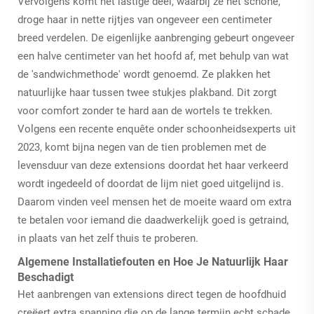
Vervolgens komt het lastige deel, waarbij ze het schone,
droge haar in nette rijtjes van ongeveer een centimeter
breed verdelen. De eigenlijke aanbrenging gebeurt ongeveer
een halve centimeter van het hoofd af, met behulp van wat
de 'sandwichmethode' wordt genoemd. Ze plakken het
natuurlijke haar tussen twee stukjes plakband. Dit zorgt
voor comfort zonder te hard aan de wortels te trekken.
Volgens een recente enquête onder schoonheidsexperts uit
2023, komt bijna negen van de tien problemen met de
levensduur van deze extensions doordat het haar verkeerd
wordt ingedeeld of doordat de lijm niet goed uitgelijnd is.
Daarom vinden veel mensen het de moeite waard om extra
te betalen voor iemand die daadwerkelijk goed is getraind,
in plaats van het zelf thuis te proberen.
Algemene Installatiefouten en Hoe Je Natuurlijk Haar
Beschadigt
Het aanbrengen van extensions direct tegen de hoofdhuid
creëert extra spanning die op de lange termijn echt schade