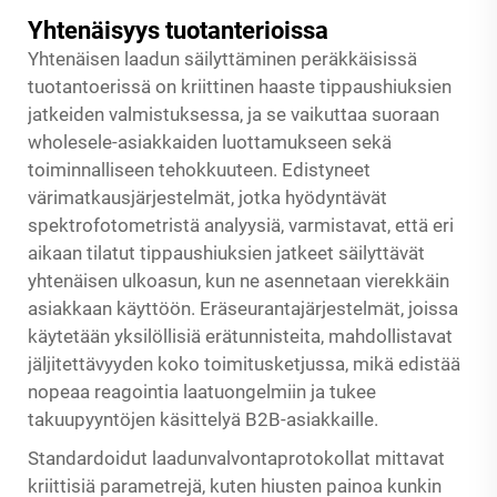
Yhtenäisyys tuotanterioissa
Yhtenäisen laadun säilyttäminen peräkkäisissä
tuotantoerissä on kriittinen haaste tippaushiuksien
jatkeiden valmistuksessa, ja se vaikuttaa suoraan
wholesele-asiakkaiden luottamukseen sekä
toiminnalliseen tehokkuuteen. Edistyneet
värimatkausjärjestelmät, jotka hyödyntävät
spektrofotometristä analyysiä, varmistavat, että eri
aikaan tilatut tippaushiuksien jatkeet säilyttävät
yhtenäisen ulkoasun, kun ne asennetaan vierekkäin
asiakkaan käyttöön. Eräseurantajärjestelmät, joissa
käytetään yksilöllisiä erätunnisteita, mahdollistavat
jäljitettävyyden koko toimitusketjussa, mikä edistää
nopeaa reagointia laatuongelmiin ja tukee
takuupyyntöjen käsittelyä B2B-asiakkaille.
Standardoidut laadunvalvontaprotokollat mittavat
kriittisiä parametrejä, kuten hiusten painoa kunkin