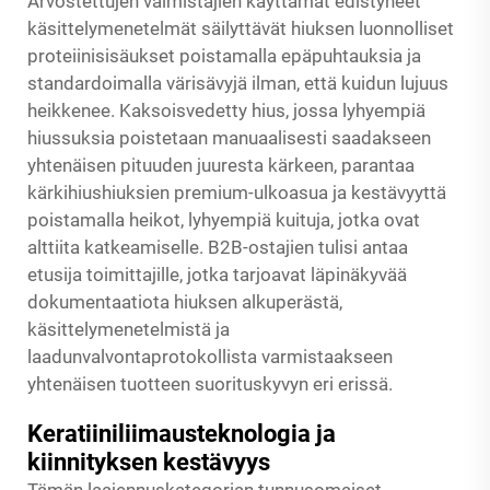
Arvostettujen valmistajien käyttämät edistyneet
käsittelymenetelmät säilyttävät hiuksen luonnolliset
proteiinisisäukset poistamalla epäpuhtauksia ja
standardoimalla värisävyjä ilman, että kuidun lujuus
heikkenee. Kaksoisvedetty hius, jossa lyhyempiä
hiussuksia poistetaan manuaalisesti saadakseen
yhtenäisen pituuden juuresta kärkeen, parantaa
kärkihiushiuksien premium-ulkoasua ja kestävyyttä
poistamalla heikot, lyhyempiä kuituja, jotka ovat
alttiita katkeamiselle. B2B-ostajien tulisi antaa
etusija toimittajille, jotka tarjoavat läpinäkyvää
dokumentaatiota hiuksen alkuperästä,
käsittelymenetelmistä ja
laadunvalvontaprotokollista varmistaakseen
yhtenäisen tuotteen suorituskyvyn eri erissä.
Keratiiniliimausteknologia ja
kiinnityksen kestävyys