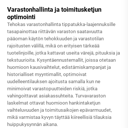
Varastonhallinta ja toimitusketjun
optimointi
Tehokas varastonhallinta tippatukka-laajennuksille
tasapainottaa riittävän varaston saatavuutta
pääoman käytön tehokkuuden ja varastotilan
rajoitusten välillä, mikä on erityisen tärkeää
tuotelinjoille, jotka kattavat useita värejä, pituuksia ja
tekstuurioita. Kysyntäennustemallit, joissa otetaan
huomioon kausivaihtelut, edistämiskampanjat ja
historialliset myyntimallit, optimoivat
uudelleentilauksen ajoitusta samalla kun ne
minimoivat varastopuutteiden riskiä, jotka
vahingoittavat asiakassuhteita. Turvavaraston
laskelmat ottavat huomioon hankintaketjun
vaihteluvuuden ja toimitusaikojen epävarmuudet,
mikä varmistaa kyvyn täyttää kiireellisiä tilauksia
huippukysynnän aikana.