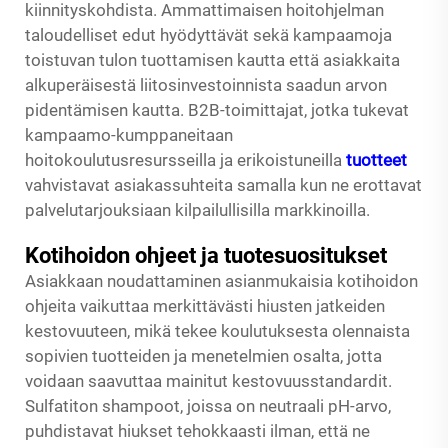
kiinnityskohdista. Ammattimaisen hoitohjelman
taloudelliset edut hyödyttävät sekä kampaamoja
toistuvan tulon tuottamisen kautta että asiakkaita
alkuperäisestä liitosinvestoinnista saadun arvon
pidentämisen kautta. B2B-toimittajat, jotka tukevat
kampaamo-kumppaneitaan
hoitokoulutusresursseilla ja erikoistuneilla
tuotteet
vahvistavat asiakassuhteita samalla kun ne erottavat
palvelutarjouksiaan kilpailullisilla markkinoilla.
Kotihoidon ohjeet ja tuotesuositukset
Asiakkaan noudattaminen asianmukaisia kotihoidon
ohjeita vaikuttaa merkittävästi hiusten jatkeiden
kestovuuteen, mikä tekee koulutuksesta olennaista
sopivien tuotteiden ja menetelmien osalta, jotta
voidaan saavuttaa mainitut kestovuusstandardit.
Sulfatiton shampoot, joissa on neutraali pH-arvo,
puhdistavat hiukset tehokkaasti ilman, että ne