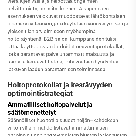
vierailujen välillä ja helpottaa ongelmien
selvittämistä, jos niitä ilmenee. Alkuperäisen
asennuksen valokuvat muodostavat lähtökohtaisen
ulkonäön viitearvon, jota käytetään värinsäilymisen ja
yleisen tilan arvioimiseen myöhempinä
hoitokäyntienä. B2B-saloni-kumppaneiden tulisi
ottaa käyttöön standardoidut neuvontaprotokollat,
jotka parantavat palvelun ammattimaisuutta ja
samalla keräävät tietoja, joita voidaan hyödyntää
jatkuvan laadun parantamisen toiminnassa.
Hoitoprotokollat ja kestävyyden
optimointistrategiat
Ammatilliset hoitopalvelut ja
säätömenettelyt
Säännölliset huoltotilaisuudet neljän–kahdeksan
viikon välein mahdollistavat ammattimaisen
arvioinnin tippalangatyyppisten hiusten laajennusten