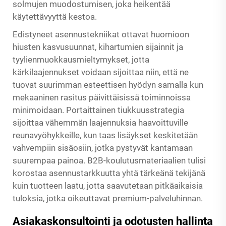
solmujen muodostumisen, joka heikentää
käytettävyyttä kestoa.
Edistyneet asennustekniikat ottavat huomioon
hiusten kasvusuunnat, kihartumien sijainnit ja
tyylienmuokkausmieltymykset, jotta
kärkilaajennukset voidaan sijoittaa niin, että ne
tuovat suurimman esteettisen hyödyn samalla kun
mekaaninen rasitus päivittäisissä toiminnoissa
minimoidaan. Portaittainen tiukkuusstrategia
sijoittaa vähemmän laajennuksia haavoittuville
reunavyöhykkeille, kun taas lisäykset keskitetään
vahvempiin sisäosiin, jotka pystyvät kantamaan
suurempaa painoa. B2B-koulutusmateriaalien tulisi
korostaa asennustarkkuutta yhtä tärkeänä tekijänä
kuin tuotteen laatu, jotta saavutetaan pitkäaikaisia
tuloksia, jotka oikeuttavat premium-palveluhinnan.
Asiakaskonsultointi ja odotusten hallinta