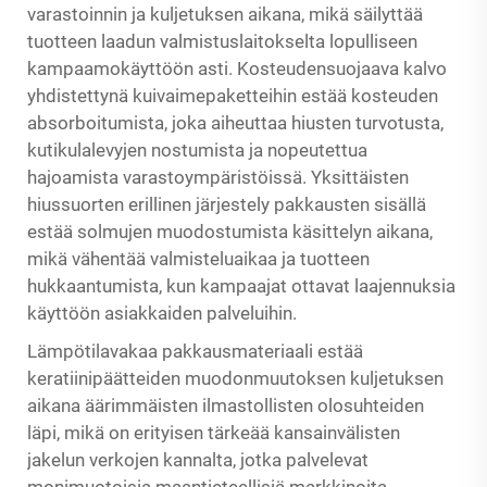
varastoinnin ja kuljetuksen aikana, mikä säilyttää
tuotteen laadun valmistuslaitokselta lopulliseen
kampaamokäyttöön asti. Kosteudensuojaava kalvo
yhdistettynä kuivaimepaketteihin estää kosteuden
absorboitumista, joka aiheuttaa hiusten turvotusta,
kutikulalevyjen nostumista ja nopeutettua
hajoamista varastoympäristöissä. Yksittäisten
hiussuorten erillinen järjestely pakkausten sisällä
estää solmujen muodostumista käsittelyn aikana,
mikä vähentää valmisteluaikaa ja tuotteen
hukkaantumista, kun kampaajat ottavat laajennuksia
käyttöön asiakkaiden palveluihin.
Lämpötilavakaa pakkausmateriaali estää
keratiinipäätteiden muodonmuutoksen kuljetuksen
aikana äärimmäisten ilmastollisten olosuhteiden
läpi, mikä on erityisen tärkeää kansainvälisten
jakelun verkojen kannalta, jotka palvelevat