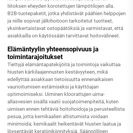
liitoksen eheyden korotettujen lämpötilojen alla.
B2B-tuotepaketit, jotka yhdistävät päähien helppojen
ja niille sopivat jälkihoitoon tarkoitetut tuotteet,
yksinkertaistavat ostopäätöksiä ja varmistavat, että
asiakkailla on käytössään tarvittavat hoitovälineet.
Elämäntyylin yhteensopivuus ja
toimintarajoitukset
Tiettyjä elämäntapatekijöitä ja toimintoja vaikuttaa
hiusten kärkilaajennusten kestävyyteen, mikä
edellyttää asiakkaan tietoisuutta ennenaikaisen
vaurioitumisen estämiseksi ja käyttöajan
optimoimiseksi. Uiminen kloorattujen uima-
allasvesien sisällä vaatii suojatoimenpiteitä, kuten
uimisen ennen tehtäviä hoitohoidoja ja perusteellista
pesua, jotta kemikaalien altistumista voidaan
minimoida; kemikaalit heikentävät hiusten laatua ja
löysentävät keratiinikiinnityksiä. Säännöllinen