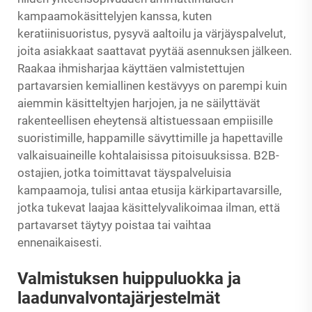
kampaamokäsittelyjen kanssa, kuten
keratiinisuoristus, pysyvä aaltoilu ja värjäyspalvelut,
joita asiakkaat saattavat pyytää asennuksen jälkeen.
Raakaa ihmisharjaa käyttäen valmistettujen
partavarsien kemiallinen kestävyys on parempi kuin
aiemmin käsitteltyjen harjojen, ja ne säilyttävät
rakenteellisen eheytensä altistuessaan empiisille
suoristimille, happamille sävyttimille ja hapettaville
valkaisuaineille kohtalaisissa pitoisuuksissa. B2B-
ostajien, jotka toimittavat täyspalveluisia
kampaamoja, tulisi antaa etusija kärkipartavarsille,
jotka tukevat laajaa käsittelyvalikoimaa ilman, että
partavarset täytyy poistaa tai vaihtaa
ennenaikaisesti.
Valmistuksen huippuluokka ja
laadunvalvontajärjestelmät