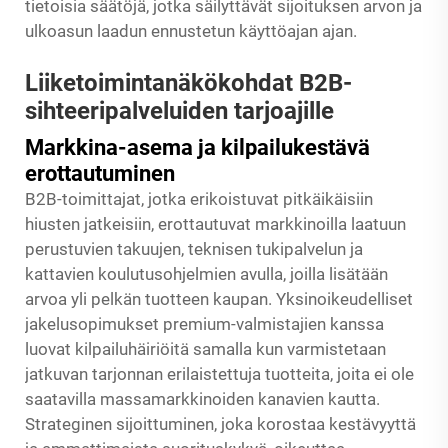
tietoisia säätöjä, jotka säilyttävät sijoituksen arvon ja
ulkoasun laadun ennustetun käyttöajan ajan.
Liiketoimintanäkökohdat B2B-
sihteeripalveluiden tarjoajille
Markkina-asema ja kilpailukestävä
erottautuminen
B2B-toimittajat, jotka erikoistuvat pitkäikäisiin
hiusten jatkeisiin, erottautuvat markkinoilla laatuun
perustuvien takuujen, teknisen tukipalvelun ja
kattavien koulutusohjelmien avulla, joilla lisätään
arvoa yli pelkän tuotteen kaupan. Yksinoikeudelliset
jakelusopimukset premium-valmistajien kanssa
luovat kilpailuhäiriöitä samalla kun varmistetaan
jatkuvan tarjonnan erilaistettuja tuotteita, joita ei ole
saatavilla massamarkkinoiden kanavien kautta.
Strateginen sijoittuminen, joka korostaa kestävyyttä