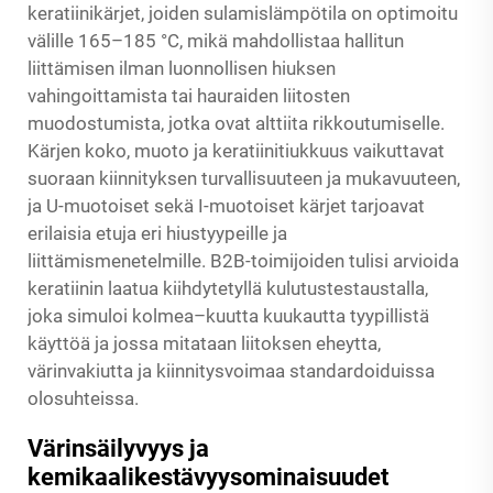
keratiinikärjet, joiden sulamislämpötila on optimoitu
välille 165–185 °C, mikä mahdollistaa hallitun
liittämisen ilman luonnollisen hiuksen
vahingoittamista tai hauraiden liitosten
muodostumista, jotka ovat alttiita rikkoutumiselle.
Kärjen koko, muoto ja keratiinitiukkuus vaikuttavat
suoraan kiinnityksen turvallisuuteen ja mukavuuteen,
ja U-muotoiset sekä I-muotoiset kärjet tarjoavat
erilaisia etuja eri hiustyypeille ja
liittämismenetelmille. B2B-toimijoiden tulisi arvioida
keratiinin laatua kiihdytetyllä kulutustestaustalla,
joka simuloi kolmea–kuutta kuukautta tyypillistä
käyttöä ja jossa mitataan liitoksen eheytta,
värinvakiutta ja kiinnitysvoimaa standardoiduissa
olosuhteissa.
Värinsäilyvyys ja
kemikaalikestävyysominaisuudet