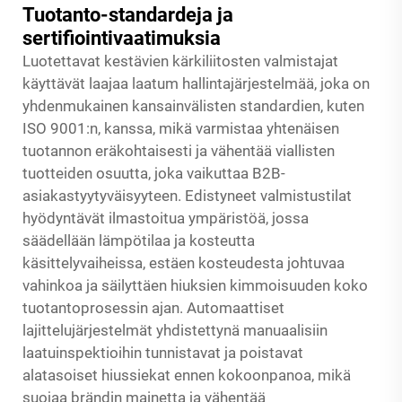
Tuotanto-standardeja ja
sertifiointivaatimuksia
Luotettavat kestävien kärkiliitosten valmistajat
käyttävät laajaa laatum hallintajärjestelmää, joka on
yhdenmukainen kansainvälisten standardien, kuten
ISO 9001:n, kanssa, mikä varmistaa yhtenäisen
tuotannon eräkohtaisesti ja vähentää viallisten
tuotteiden osuutta, joka vaikuttaa B2B-
asiakastyytyväisyyteen. Edistyneet valmistustilat
hyödyntävät ilmastoitua ympäristöä, jossa
säädellään lämpötilaa ja kosteutta
käsittelyvaiheissa, estäen kosteudesta johtuvaa
vahinkoa ja säilyttäen hiuksien kimmoisuuden koko
tuotantoprosessin ajan. Automaattiset
lajittelujärjestelmät yhdistettynä manuaalisiin
laatuinspektioihin tunnistavat ja poistavat
alatasoiset hiussiekat ennen kokoonpanoa, mikä
suojaa brändin mainetta ja vähentää