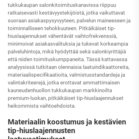
tukkukaupan salonkitoimituskanavissa riippuu
ratkaisevasti kestävyystekijöistä, jotka vaikuttavat
suoraan asiakaspysyvyyteen, palvelun maineeseen ja
toiminnalliseen tehokkuuteen. Pitkäikäiset tip-
hiuslaajennukset vähentävät vaihtofrekvenssiä,
minimoivat asiakasvalituksia ja tukevat korkeampia
palveluhintoja, mikä hyödyttää sekä salonkiyrittäjiä
että niiden toimituskumppaneita. Tässä kattavassa
analyysissä tutkitaan olennaisia laatuindikaattoreita,
materiaalispecifikaatioita, valmistusstandardeja ja
valintakriteerejä, jotka erottavat ammattimaisen
kauneudenhuollon tukkukaupan markkinoilta
premium-luokan, pitkäikäiset tip-hiuslaajennukset
heikommista vaihtoehdoista.
Materiaalin koostumus ja kestävien
tip-hiuslaajennusten