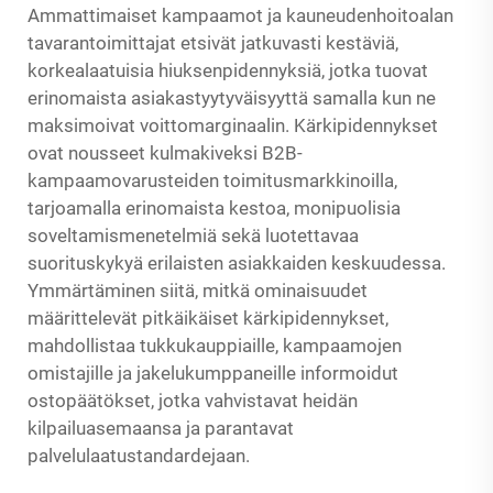
Ammattimaiset kampaamot ja kauneudenhoitoalan
tavarantoimittajat etsivät jatkuvasti kestäviä,
korkealaatuisia hiuksenpidennyksiä, jotka tuovat
erinomaista asiakastyytyväisyyttä samalla kun ne
maksimoivat voittomarginaalin. Kärkipidennykset
ovat nousseet kulmakiveksi B2B-
kampaamovarusteiden toimitusmarkkinoilla,
tarjoamalla erinomaista kestoa, monipuolisia
soveltamismenetelmiä sekä luotettavaa
suorituskykyä erilaisten asiakkaiden keskuudessa.
Ymmärtäminen siitä, mitkä ominaisuudet
määrittelevät pitkäikäiset kärkipidennykset,
mahdollistaa tukkukauppiaille, kampaamojen
omistajille ja jakelukumppaneille informoidut
ostopäätökset, jotka vahvistavat heidän
kilpailuasemaansa ja parantavat
palvelulaatustandardejaan.