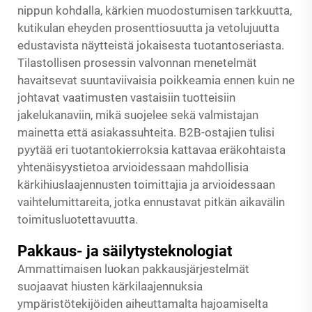
nippun kohdalla, kärkien muodostumisen tarkkuutta,
kutikulan eheyden prosenttiosuutta ja vetolujuutta
edustavista näytteistä jokaisesta tuotantoseriasta.
Tilastollisen prosessin valvonnan menetelmät
havaitsevat suuntaviivaisia poikkeamia ennen kuin ne
johtavat vaatimusten vastaisiin tuotteisiin
jakelukanaviin, mikä suojelee sekä valmistajan
mainetta että asiakassuhteita. B2B-ostajien tulisi
pyytää eri tuotantokierroksia kattavaa eräkohtaista
yhtenäisyystietoa arvioidessaan mahdollisia
kärkihiuslaajennusten toimittajia ja arvioidessaan
vaihtelumittareita, jotka ennustavat pitkän aikavälin
toimitusluotettavuutta.
Pakkaus- ja säilytysteknologiat
Ammattimaisen luokan pakkausjärjestelmät
suojaavat hiusten kärkilaajennuksia
ympäristötekijöiden aiheuttamalta hajoamiselta