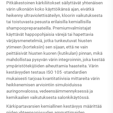
Pitkäkestoinen
kärkiliitokset
säilyttävät yhtenäisen
värin ulkonäön koko käyttöikänsä ajan, eivätkä
heikenny ultraviolettisäteilyn, kloorin vaikutuksesta
tai toistuvasta pesusta erilaisilla kemiallisilla
shampoopreparaateilla. Premiumvalmistajat
käyttävät happopohjaisia värejä tai hapettavia
värjäysmenetelmiä, jotka tunkeutuvat hiusten
ytimeen (korteksiin) sen sijaan, että ne vain
peittäisivät hiusten kuoren (kutikulan) pinnan, mikä
mahdollistaa pysyvän värin integroinnin, joka kestää
ympäristötekijöiden aiheuttamia haasteita. Värin
kestävyyden testaus ISO 105 -standardien
mukaisesti tarjoaa kvantitatiivisia mittareita värin
heikkenemisen arviointiin simuloiduissa
auringonvalossa, vedeensäimmennyksessä ja
kemikaalien vaikutuksesta salonkikäytössä.
Kärkipartavarsien kemiallinen kestävyys määrittää
niiden yhteensopivuuden ammattimaiden