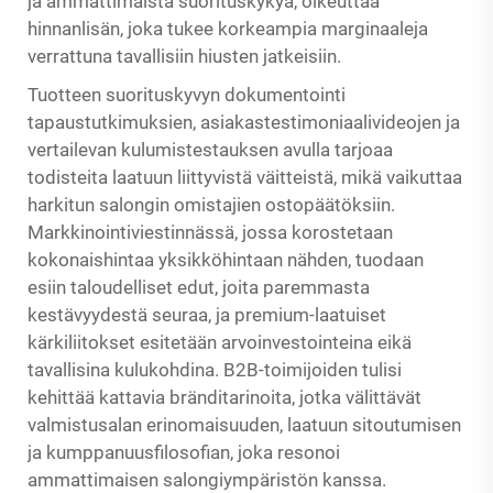
ja ammattimaista suorituskykyä, oikeuttaa
hinnanlisän, joka tukee korkeampia marginaaleja
verrattuna tavallisiin hiusten jatkeisiin.
Tuotteen suorituskyvyn dokumentointi
tapaustutkimuksien, asiakastestimoniaalivideojen ja
vertailevan kulumistestauksen avulla tarjoaa
todisteita laatuun liittyvistä väitteistä, mikä vaikuttaa
harkitun salongin omistajien ostopäätöksiin.
Markkinointiviestinnässä, jossa korostetaan
kokonaishintaa yksikköhintaan nähden, tuodaan
esiin taloudelliset edut, joita paremmasta
kestävyydestä seuraa, ja premium-laatuiset
kärkiliitokset esitetään arvoinvestointeina eikä
tavallisina kulukohdina. B2B-toimijoiden tulisi
kehittää kattavia bränditarinoita, jotka välittävät
valmistusalan erinomaisuuden, laatuun sitoutumisen
ja kumppanuusfilosofian, joka resonoi
ammattimaisen salongiympäristön kanssa.