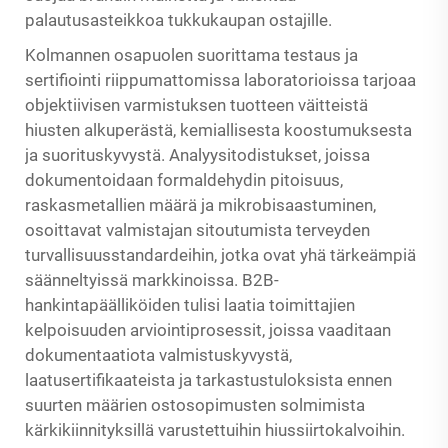
palautusasteikkoa tukkukaupan ostajille.
Kolmannen osapuolen suorittama testaus ja
sertifiointi riippumattomissa laboratorioissa tarjoaa
objektiivisen varmistuksen tuotteen väitteistä
hiusten alkuperästä, kemiallisesta koostumuksesta
ja suorituskyvystä. Analyysitodistukset, joissa
dokumentoidaan formaldehydin pitoisuus,
raskasmetallien määrä ja mikrobisaastuminen,
osoittavat valmistajan sitoutumista terveyden
turvallisuusstandardeihin, jotka ovat yhä tärkeämpiä
säänneltyissä markkinoissa. B2B-
hankintapäälliköiden tulisi laatia toimittajien
kelpoisuuden arviointiprosessit, joissa vaaditaan
dokumentaatiota valmistuskyvystä,
laatusertifikaateista ja tarkastustuloksista ennen
suurten määrien ostosopimusten solmimista
kärkikiinnityksillä varustettuihin hiussiirtokalvoihin.