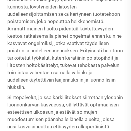
kunnosta, löystyneiden liitosten
uudelleensijoittamisen sekä kertyneen tuotetekoon
poistamisen, joka nopeuttaa heikkenemistä.
Ammattimainen huolto pidentää käytettävyyden
kestoa ratkaisemalla pienet ongelmat ennen kuin ne
kasvavat ongelmiksi, jotka vaativat täydellisen
poiston ja uudelleenasennuksen. Erityisesti huoltoon
tarkoitetut työkalut, kuten keratiinin poistopihdit ja
liitosten hoitokäsittelyt, tukevat tehokasta palvelun
toimintaa vähentäen samalla vahinkoja
uudelleenkäytettäviin laajennuksiin ja luonnollisiin
hiuksiin.
Siirtopalvelut, joissa kärkiliitokset siirretään ylöspäin
luonnonkarvan kasvaessa, säilyttävät optimaalisen
esteettisen ulkoasun ja estävät solmujen
muodostumisen päänahalle lähellä alueita, joissa
uusi kasvu aiheuttaa etäisyyden alkuperäisistä