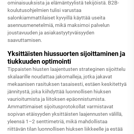
ominaisuuksista ja elämäntyylistä tekijöistä. B2B-
koulutusohjelmien tulisi varustaa
salonkiammattilaiset kyvyillä käyttää useita
asennusmenetelmiä, mikä maksimoi palvelun
joustavuuden ja asiakastyytyväisyyden
saavuttamisen.
Yksittäisten hiussuorten sijoittaminen ja
tiukkuuden optimointi
Tippaisten hiusten laajentusten strateginen sijoittelu
skalaarille noudattaa jakomalleja, jotka jakavat
mekaanisen rasituksen tasaisesti, estäen keskitettyä
jännitystä, joka kiihdyttää luonnollisen hiuksen
vaurioitumista ja liitoksen epäonnistumista.
Ammattimaiset sijoitusprotokollat varmistavat
sopivan etäisyyden yksittäisten laajennusten välillä,
yleensä 1–2 senttimetriä, mikä mahdollistaa
riittävän tilan luonnollisen hiuksen liikkeelle ja estää