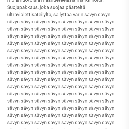
monimuotoisia maantieteellisiä markkinoita.
Suojapakkaus, joka suojaa päätteitä
ultraviolettisäteilyltä, säilyttää värin sävyn sävyn
sävyn sävyn sävyn sävyn sävyn sävyn sävyn sävyn
sävyn sävyn sävyn sävyn sävyn sävyn sävyn sävyn
sävyn sävyn sävyn sävyn sävyn sävyn sävyn sävyn
sävyn sävyn sävyn sävyn sävyn sävyn sävyn sävyn
sävyn sävyn sävyn sävyn sävyn sävyn sävyn sävyn
sävyn sävyn sävyn sävyn sävyn sävyn sävyn sävyn
sävyn sävyn sävyn sävyn sävyn sävyn sävyn sävyn
sävyn sävyn sävyn sävyn sävyn sävyn sävyn sävyn
sävyn sävyn sävyn sävyn sävyn sävyn sävyn sävyn
sävyn sävyn sävyn sävyn sävyn sävyn sävyn sävyn
sävyn sävyn sävyn sävyn sävyn sävyn sävyn sävyn
sävyn sävyn sävyn sävyn sävyn sävyn sävyn sävyn
sävyn sävyn sävyn sävyn sävyn sävyn sävyn sävyn
sävyn sävyn sävyn sävyn sävyn sävyn sävyn sävyn
sävyn sävyn sävyn sävyn sävyn sävyn sävyn sävyn