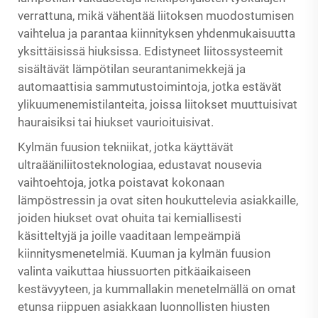
verrattuna, mikä vähentää liitoksen muodostumisen
vaihtelua ja parantaa kiinnityksen yhdenmukaisuutta
yksittäisissä hiuksissa. Edistyneet liitossysteemit
sisältävät lämpötilan seurantanimekkejä ja
automaattisia sammutustoimintoja, jotka estävät
ylikuumenemistilanteita, joissa liitokset muuttuisivat
hauraisiksi tai hiukset vaurioituisivat.
Kylmän fuusion tekniikat, jotka käyttävät
ultraääniliitosteknologiaa, edustavat nousevia
vaihtoehtoja, jotka poistavat kokonaan
lämpöstressin ja ovat siten houkuttelevia asiakkaille,
joiden hiukset ovat ohuita tai kemiallisesti
käsitteltyjä ja joille vaaditaan lempeämpiä
kiinnitysmenetelmiä. Kuuman ja kylmän fuusion
valinta vaikuttaa hiussuorten pitkäaikaiseen
kestävyyteen, ja kummallakin menetelmällä on omat
etunsa riippuen asiakkaan luonnollisten hiusten