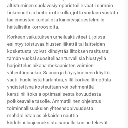
altistuminen suolavesiympäristöille vaatii samoin
tiukennettuja hoitoprotokollia, jotta voidaan vastata
laajennusten kuiduille ja kiinnitysjärjestelmille
haitallisilta korroosiolta.
Korkean vaikutuksen urheiluaktiviteetit, joissa
esiintyy toistuvaa hiusten liikettä tai laitteiden
kosketusta, voivat kiihdyttää liitoksen rasitusta;
tämän vuoksi suositellaan turvallisia hiustyyliä
harjoittelun aikana mekaanisten voimien
vähentämiseksi. Saunan ja höyryhuoneen käyttö
vaatii huolellista harkintaa, sillä korkea lämpötila
yhdistettynä kosteuttaan voi pehmentää
keratiiniliitoksia optimaalisesta kovuudesta
poikkeavalle tasolle. Ammatillinen ohjeistus
toiminnallisuuksien yhteensopivuudesta
mahdollistaa asiakkaiden nauttia
kärkihiuslaajennuksista samalla kun he tekevät