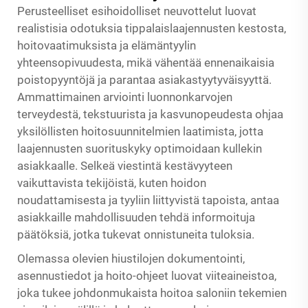
Perusteelliset esihoidolliset neuvottelut luovat
realistisia odotuksia tippalaislaajennusten kestosta,
hoitovaatimuksista ja elämäntyylin
yhteensopivuudesta, mikä vähentää ennenaikaisia
poistopyyntöjä ja parantaa asiakastyytyväisyyttä.
Ammattimainen arviointi luonnonkarvojen
terveydestä, tekstuurista ja kasvunopeudesta ohjaa
yksilöllisten hoitosuunnitelmien laatimista, jotta
laajennusten suorituskyky optimoidaan kullekin
asiakkaalle. Selkeä viestintä kestävyyteen
vaikuttavista tekijöistä, kuten hoidon
noudattamisesta ja tyyliin liittyvistä tapoista, antaa
asiakkaille mahdollisuuden tehdä informoituja
päätöksiä, jotka tukevat onnistuneita tuloksia.
Olemassa olevien hiustilojen dokumentointi,
asennustiedot ja hoito-ohjeet luovat viiteaineistoa,
joka tukee johdonmukaista hoitoa saloniin tekemien