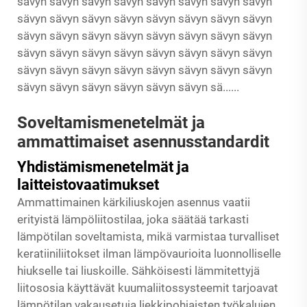
sävyn sävyn sävyn sävyn sävyn sävyn sävyn sävyn
sävyn sävyn sävyn sävyn sävyn sävyn sävyn sävyn
sävyn sävyn sävyn sävyn sävyn sävyn sävyn sävyn
sävyn sävyn sävyn sävyn sävyn sävyn sävyn sävyn
sävyn sävyn sävyn sävyn sävyn sävyn sävyn sävyn
sävyn sävyn sävyn sävyn sävyn sävyn sä......
Soveltamismenetelmät ja
ammattimaiset asennusstandardit
Yhdistämismenetelmät ja
laitteistovaatimukset
Ammattimainen kärkiliuskojen asennus vaatii
erityistä lämpöliitostilaa, joka säätää tarkasti
lämpötilan soveltamista, mikä varmistaa turvalliset
keratiiniliitokset ilman lämpövaurioita luonnolliselle
hiukselle tai liuskoille. Sähköisesti lämmitettyjä
liitososia käyttävät kuumaliitossysteemit tarjoavat
lämpötilan vakausetuja liekkipohjaisten työkalujen