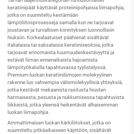
Tämän laajennuskategorian tunnusomaiset
keratiinipäät käyttävät proteiinipohjaisia liimapohjia,
jotka on suunniteltu kestämään
lämpöliitosprosesseja samalla kun ne tarjoavat
joustavan ja turvallisen kiinnityksen luonnollisiin
hiuksiin. Korkealaatuiset päähienat sisältävät
italialaisia tai saksalaisia keratiiniseoksia, jotka
tarjoavat erinomaista kuumuudenkestävyyttä ja
estävät liiman ennenaikaista hajoamista
lämpötyökaluilla tapahtuvassa tyylistelyssä.
Premium-luokan keratiiniliimojen molekyylinen
rakenne luo vahvempia välismolekyyllisiä yhteyksiä,
jotka kestävät mekaanista rasitusta hiusten
harmaisesta, pesusta ja nukkumisessa tapahtuvista
liikkeistä, jotka yleensä heikentävät alhaisemman
luokan liimapohjia.
Ammattimaisen luokan kärkiliitokset, jotka on
suunniteltu pitkäaikaiseen käyttöön, sisältävät