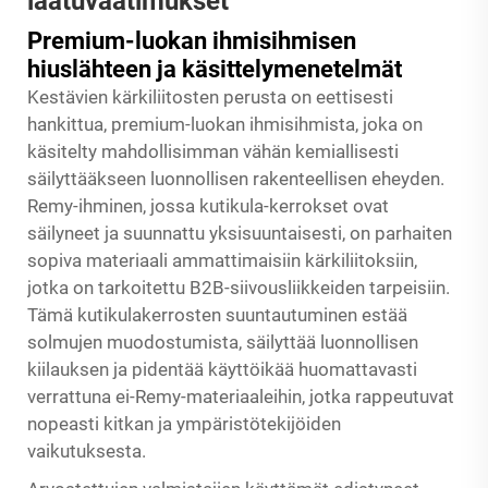
laatuvaatimukset
Premium-luokan ihmisihmisen
hiuslähteen ja käsittelymenetelmät
Kestävien kärkiliitosten perusta on eettisesti
hankittua, premium-luokan ihmisihmista, joka on
käsitelty mahdollisimman vähän kemiallisesti
säilyttääkseen luonnollisen rakenteellisen eheyden.
Remy-ihminen, jossa kutikula-kerrokset ovat
säilyneet ja suunnattu yksisuuntaisesti, on parhaiten
sopiva materiaali ammattimaisiin kärkiliitoksiin,
jotka on tarkoitettu B2B-siivousliikkeiden tarpeisiin.
Tämä kutikulakerrosten suuntautuminen estää
solmujen muodostumista, säilyttää luonnollisen
kiilauksen ja pidentää käyttöikää huomattavasti
verrattuna ei-Remy-materiaaleihin, jotka rappeutuvat
nopeasti kitkan ja ympäristötekijöiden
vaikutuksesta.