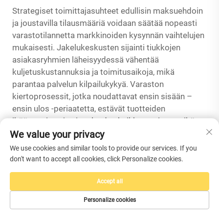
Strategiset toimittajasuhteet edullisin maksuehdoin
ja joustavilla tilausmääriä voidaan säätää nopeasti
varastotilannetta markkinoiden kysynnän vaihtelujen
mukaisesti. Jakelukeskusten sijainti tiukkojen
asiakasryhmien läheisyydessä vähentää
kuljetuskustannuksia ja toimitusaikoja, mikä
parantaa palvelun kilpailukykyä. Varaston
kiertoprosessit, jotka noudattavat ensin sisään –
ensin ulos -periaatetta, estävät tuotteiden
ikääntymisen ja siten laadun heikkenemisen, mikä
suojelee brändin mainetta ja vähentää
We value your privacy
alennusmyyntihäviöitä vanhentuneesta varastosta.
We use cookies and similar tools to provide our services. If you
B2B-toiminnoissa tulisi ottaa käyttöön
don't want to accept all cookies, click Personalize cookies.
varastonhallintajärjestelmä, joka tarjoaa
reaaliaikaisen näkyvyyden useille paikoille ja
Accept all
automatisoidut uudelleentilauksen käynnistimet
Personalize cookies
määriteltävien parametrien perusteella.