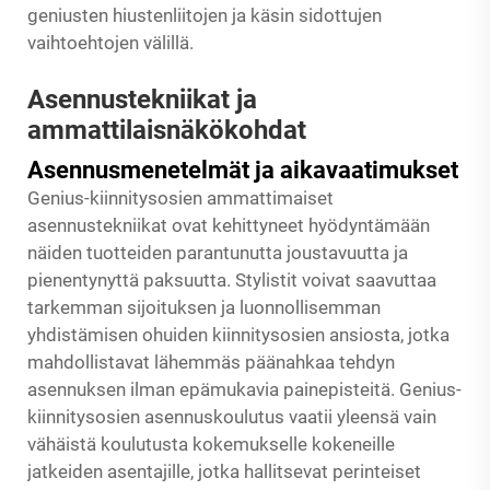
geniusten hiustenliitojen ja käsin sidottujen
vaihtoehtojen välillä.
Asennustekniikat ja
ammattilaisnäkökohdat
Asennusmenetelmät ja aikavaatimukset
Genius-kiinnitysosien ammattimaiset
asennustekniikat ovat kehittyneet hyödyntämään
näiden tuotteiden parantunutta joustavuutta ja
pienentynyttä paksuutta. Stylistit voivat saavuttaa
tarkemman sijoituksen ja luonnollisemman
yhdistämisen ohuiden kiinnitysosien ansiosta, jotka
mahdollistavat lähemmäs päänahkaa tehdyn
asennuksen ilman epämukavia painepisteitä. Genius-
kiinnitysosien asennuskoulutus vaatii yleensä vain
vähäistä koulutusta kokemukselle kokeneille
jatkeiden asentajille, jotka hallitsevat perinteiset