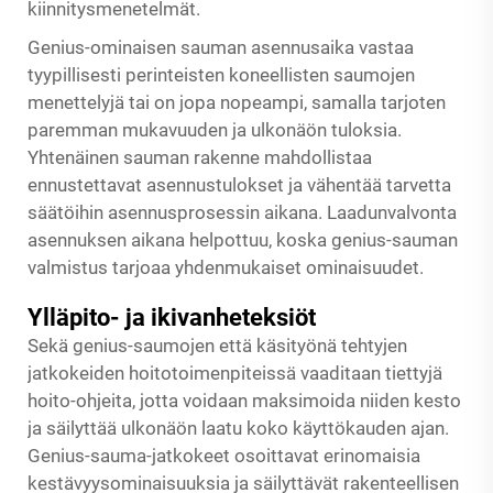
kiinnitysmenetelmät.
Genius-ominaisen sauman asennusaika vastaa
tyypillisesti perinteisten koneellisten saumojen
menettelyjä tai on jopa nopeampi, samalla tarjoten
paremman mukavuuden ja ulkonäön tuloksia.
Yhtenäinen sauman rakenne mahdollistaa
ennustettavat asennustulokset ja vähentää tarvetta
säätöihin asennusprosessin aikana. Laadunvalvonta
asennuksen aikana helpottuu, koska genius-sauman
valmistus tarjoaa yhdenmukaiset ominaisuudet.
Ylläpito- ja ikivanheteksiöt
Sekä genius-saumojen että käsityönä tehtyjen
jatkokeiden hoitotoimenpiteissä vaaditaan tiettyjä
hoito-ohjeita, jotta voidaan maksimoida niiden kesto
ja säilyttää ulkonäön laatu koko käyttökauden ajan.
Genius-sauma-jatkokeet osoittavat erinomaisia
kestävyysominaisuuksia ja säilyttävät rakenteellisen