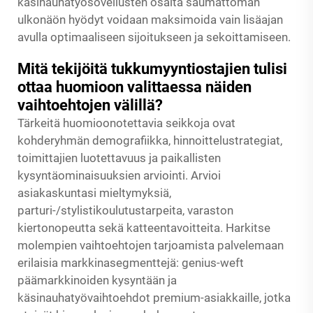
käsinauhatyösovellusten osalta saumattoman
ulkonäön hyödyt voidaan maksimoida vain lisäajan
avulla optimaaliseen sijoitukseen ja sekoittamiseen.
Mitä tekijöitä tukkumyyntiostajien tulisi
ottaa huomioon valittaessa näiden
vaihtoehtojen välillä?
Tärkeitä huomioonotettavia seikkoja ovat
kohderyhmän demografiikka, hinnoittelustrategiat,
toimittajien luotettavuus ja paikallisten
kysyntäominaisuuksien arviointi. Arvioi
asiakaskuntasi mieltymyksiä,
parturi-/stylistikoulutustarpeita, varaston
kiertonopeutta sekä katteentavoitteita. Harkitse
molempien vaihtoehtojen tarjoamista palvelemaan
erilaisia markkinasegmenttejä: genius-weft
päämarkkinoiden kysyntään ja
käsinauhatyövaihtoehdot premium-asiakkaille, jotka