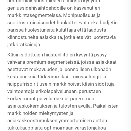
ammattilaissuosituksien ansiosta kysyntä
geniussidehivaihtoehdoille on kasvanut eri
markkintasegmenteissä. Monipuolisuus ja
suoritusominaisuudet houkuttelevat sekä budjetin
parissa huolestuneita kuluttajia että laadusta
kiinnostuneita asiakkaita, jotka etsivät luotettavia
jatkoratkaisuja.
Käsin sidottujen hiustenliitojen kysyntä pysyy
vahvana premium-segmenteissä, joissa asiakkaat
asettavat mukavuuden ja luonnollisen ulkonäön
kustannuksia tärkeämmiksi. Luxussalongit ja
huippufrisoirit usein markkinoivat käsin sidottuja
vaihtoehtoja erikoispalvelunaan, perustaen
korkeammat palvelumaksut paremman
asiakaskokemuksen ja tulosten avulla. Paikallisten
markkinoiden mieltymysten ja
asiakaskoostumuksen ymmärtäminen auttaa
tukkukauppiaita optimoimaan varastonjakoa