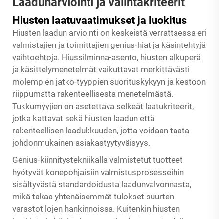
Laadunarviointi ja valintakriteerit
Hiusten laatuvaatimukset ja luokitus
Hiusten laadun arviointi on keskeistä verrattaessa eri
valmistajien ja toimittajien genius-hiat ja käsintehtyjä
vaihtoehtoja. Hiussilminna-asento, hiusten alkuperä
ja käsittelymenetelmät vaikuttavat merkittävästi
molempien jatko-tyyppien suorituskykyyn ja kestoon
riippumatta rakenteellisesta menetelmästä.
Tukkumyyjien on asetettava selkeät laatukriteerit,
jotka kattavat sekä hiusten laadun että
rakenteellisen laadukkuuden, jotta voidaan taata
johdonmukainen asiakastyytyväisyys.
Genius-kiinnitystekniikalla valmistetut tuotteet
hyötyvät konepohjaisiin valmistusprosesseihin
sisältyvästä standardoidusta laadunvalvonnasta,
mikä takaa yhtenäisemmät tulokset suurten
varastotilojen hankinnoissa. Kuitenkin hiusten