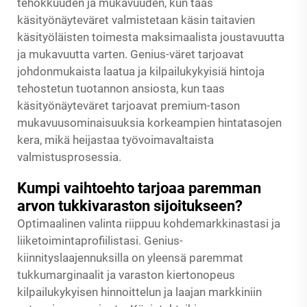
tehokkuuden ja mukavuuden, kun taas
käsityönäyteväret valmistetaan käsin taitavien
käsityöläisten toimesta maksimaalista joustavuutta
ja mukavuutta varten. Genius-väret tarjoavat
johdonmukaista laatua ja kilpailukykyisiä hintoja
tehostetun tuotannon ansiosta, kun taas
käsityönäyteväret tarjoavat premium-tason
mukavuusominaisuuksia korkeampien hintatasojen
kera, mikä heijastaa työvoimavaltaista
valmistusprosessia.
Kumpi vaihtoehto tarjoaa paremman
arvon tukkivaraston sijoitukseen?
Optimaalinen valinta riippuu kohdemarkkinastasi ja
liiketoimintaprofiilistasi. Genius-
kiinnityslaajennuksilla on yleensä paremmat
tukkumarginaalit ja varaston kiertonopeus
kilpailukykyisen hinnoittelun ja laajan markkiniin