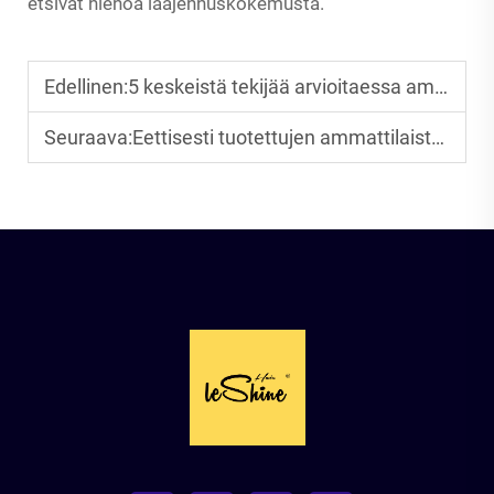
etsivät hienoa laajennuskokemusta.
Edellinen:
5 keskeistä tekijää arvioitaessa ammattilaisten teippiliitoshiusten valmistajaa Kiinassa.
Seuraava:
Eettisesti tuotettujen ammattilaisten hiustenjatkojen lähdekäytännöt -oppaase