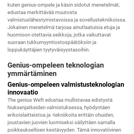
kuten genius-ompele ja käsin sidotut menetelmät,
edustaa merkittävää muutosta
valmistuslähestymistavoissa ja sovellustekniikoissa.
Jokainen menetelmä tarjoaa ainutlaatuisia etuja ja
huomioon otettavia seikkoja, jotka vaikuttavat
suoraan tukkumyyntiostospäätöksiin ja
loppukäyttäjien tyytyväisyystasoihin.
Genius-ompeleen teknologian
ymmärtäminen
Genius-ompeleen valmistusteknologian
innovaatio
The
genius Weft
edustaa mullistavaa edistystä
hiuksenjatkeiden valmistuksessa, hyödyntäen
erikoislaitteistoa ja -tekniikoita erittäin ohuiden,
joustavien juovien luomiseksi säilyttäen samalla
poikkeuksellisen kestävyyden. Tämä innovatiivinen