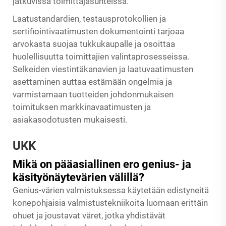
jatkuvissa toimittajasuhteissa.
Laatustandardien, testausprotokollien ja
sertifiointivaatimusten dokumentointi tarjoaa
arvokasta suojaa tukkukaupalle ja osoittaa
huolellisuutta toimittajien valintaprosesseissa.
Selkeiden viestintäkanavien ja laatuvaatimusten
asettaminen auttaa estämään ongelmia ja
varmistamaan tuotteiden johdonmukaisen
toimituksen markkinavaatimusten ja
asiakasodotusten mukaisesti.
UKK
Mikä on pääasiallinen ero genius- ja
käsityönäytevärien välillä?
Genius-värien valmistuksessa käytetään edistyneitä
konepohjaisia valmistustekniikoita luomaan erittäin
ohuet ja joustavat väret, jotka yhdistävät