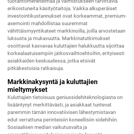
tuotantomenetelmää ja valmistukseen tarvittavia
erikoistuneita käsityötaitoja. Vaikka alkuperäiset
investointikustannukset ovat korkeammat, premium-
asemointi mahdollistaa suuremmat
vähittäismyyntikateet markkinoilla, joilla arvostetaan
luksusta ja mukavuutta. Markkinatutkimukset
osoittavat kasvavaa kuluttajien halukkuutta sijoittaa
korkealaatuisempiin jatkosvaihtoehtoihin, erityisesti
asiakkaiden keskuudessa, jotka etsivät
pitkäkestoisia ratkaisuja.
Markkinakysyntä ja kuluttajien
mieltymykset
Kuluttajien tietoisuus geniussidehiteknologiasta on
lisääntynyt merkittävästi, ja asiakkaat tuntevat
paremmin tämän innovatiivisen lähestymistavan
edut verrattuna perinteisiin koneellisiin sidehihiin.
Sosiaalisen median vaikutusvalta ja