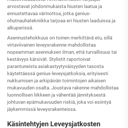
arvostavat johdonmukaista hiusten laatua ja
ennustettavaa värinottoa, jotka genius-
ohutnauhatekniikka tarjoaa eri hiusten laaduissa ja
alkuperissä.
Asennustehokkuus on toinen merkittävä etu, sillä
virtaviivainen leveysrakenne mahdollistaa
nopeamman asennuksen ilman, että turvallisuus tai
kestävyys kärsivät. Stylistit raportoivat
parantuneista asiakastyytyväisyyden tasosta
käytettäessä genius-leveysjatkoksia, erityisesti
nukkumisen ja arkipäivän toimintojen aikaisen
mukavuuden osalta. Joustava rakenne mahdollistaa
luonnollisen liikkeen ja vähentää jännityksestä
johtuvan epämukavuuden riskiä, joka voi esiintyä
jäykemmissä leveysrakenteissa.
Käsintehtyjen Leveysjatkosten