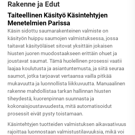
Rakenne ja Edut
Taiteellinen Käsityö Käsintehtyjen
Menetelmien Parissa
Käsin sidottu saumarakenteinen valmiste on
käsityön huippu saumojen valmistuksessa, jossa
taitavat käsityöläiset sitovat yksittäin jokaisen
hiusten juoren muodostaakseen erittäin ohuet ja
joustavat saumat. Tämä huolellinen prosessi vaatii
laajaa koulutusta ja asiantuntemusta, ja siitä seuraa
saumot, jotka tarjoavat vertaansa vailla pitkää
mukavuutta ja luonnollista liikkuvuutta. Manuaalinen
rakenne mahdollistaa tarkan hallinnan hiusten
tiheydestä, kuorenpinnan suunnasta ja
kokonaisjoustavuudesta, mitä automatisoidut
prosessit eivät pysty toistamaan.
Käsintehtyjen tuotteiden valmistuksen aikavaativuus
rajoittaa luonnostaan valmistustilavuuksia, mikä voi