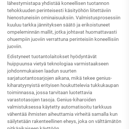
lähestymistapa yhdistää koneellisen tuotannon
tehokkuuden perinteisesti käsityöhön liitettäviin
hienostuneisiin ominaisuuksiin. Valmistusprosessiin
kuuluu tarkka jännityksen säätö ja erikoistuneet
ompeleminnän mallit, jotka johtavat huomattavasti
ohuempiin juoviin verrattuna perinteisiin koneellisiin
juoviin.
Edistyneet tuotantolaitokset hyödyntävät
huippuunsa vietyä teknologiaa varmistaakseen
johdonmukaisen laadun suurten
sarjatuotantosarjojen aikana, mikä tekee genius-
kiharatyynyistä erityisen houkuttelevia tukkukaupan
toiminnassa, jossa tarvitaan luotettavia
varastotasojen tasoja. Genius-kiharoiden
valmistuksessa käytetty automatisoitu tarkkuus
vähentää ihmisten aiheuttamia virheitä samalla kun
säilytetään rakenteellinen eheys, joka on välttämätön
pitkäaikaiseen käyttöön.