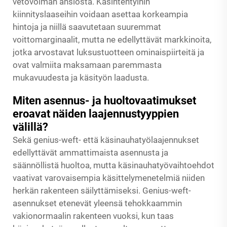
vetovoiman ansiosta. Käsintehtyihin
kiinnityslaaseihin voidaan asettaa korkeampia
hintoja ja niillä saavutetaan suuremmat
voittomarginaalit, mutta ne edellyttävät markkinoita,
jotka arvostavat luksustuotteen ominaispiirteitä ja
ovat valmiita maksamaan paremmasta
mukavuudesta ja käsityön laadusta.
Miten asennus- ja huoltovaatimukset
eroavat näiden laajennustyyppien
välillä?
Sekä genius-weft- että käsinauhatyölaajennukset
edellyttävät ammattimaista asennusta ja
säännöllistä huoltoa, mutta käsinauhatyövaihtoehdot
vaativat varovaisempia käsittelymenetelmiä niiden
herkän rakenteen säilyttämiseksi. Genius-weft-
asennukset etenevät yleensä tehokkaammin
vakionormaalin rakenteen vuoksi, kun taas