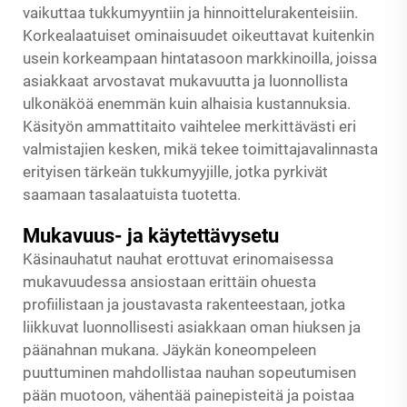
vaikuttaa tukkumyyntiin ja hinnoittelurakenteisiin.
Korkealaatuiset ominaisuudet oikeuttavat kuitenkin
usein korkeampaan hintatasoon markkinoilla, joissa
asiakkaat arvostavat mukavuutta ja luonnollista
ulkonäköä enemmän kuin alhaisia kustannuksia.
Käsityön ammattitaito vaihtelee merkittävästi eri
valmistajien kesken, mikä tekee toimittajavalinnasta
erityisen tärkeän tukkumyyjille, jotka pyrkivät
saamaan tasalaatuista tuotetta.
Mukavuus- ja käytettävysetu
Käsinauhatut nauhat erottuvat erinomaisessa
mukavuudessa ansiostaan erittäin ohuesta
profiilistaan ja joustavasta rakenteestaan, jotka
liikkuvat luonnollisesti asiakkaan oman hiuksen ja
päänahnan mukana. Jäykän koneompeleen
puuttuminen mahdollistaa nauhan sopeutumisen
pään muotoon, vähentää painepisteitä ja poistaa