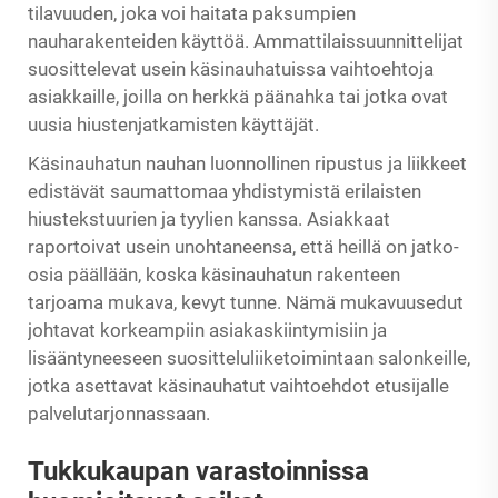
tilavuuden, joka voi haitata paksumpien
nauharakenteiden käyttöä. Ammattilaissuunnittelijat
suosittelevat usein käsinauhatuissa vaihtoehtoja
asiakkaille, joilla on herkkä päänahka tai jotka ovat
uusia hiustenjatkamisten käyttäjät.
Käsinauhatun nauhan luonnollinen ripustus ja liikkeet
edistävät saumattomaa yhdistymistä erilaisten
hiustekstuurien ja tyylien kanssa. Asiakkaat
raportoivat usein unohtaneensa, että heillä on jatko-
osia päällään, koska käsinauhatun rakenteen
tarjoama mukava, kevyt tunne. Nämä mukavuusedut
johtavat korkeampiin asiakaskiintymisiin ja
lisääntyneeseen suositteluliiketoimintaan salonkeille,
jotka asettavat käsinauhatut vaihtoehdot etusijalle
palvelutarjonnassaan.
Tukkukaupan varastoinnissa