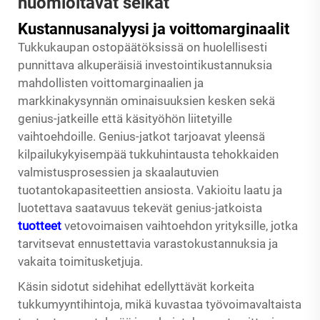
huomioitavat seikat
Kustannusanalyysi ja voittomarginaalit
Tukkukaupan ostopäätöksissä on huolellisesti
punnittava alkuperäisiä investointikustannuksia
mahdollisten voittomarginaalien ja
markkinakysynnän ominaisuuksien kesken sekä
genius-jatkeille että käsityöhön liitetyille
vaihtoehdoille. Genius-jatkot tarjoavat yleensä
kilpailukykyisempää tukkuhintausta tehokkaiden
valmistusprosessien ja skaalautuvien
tuotantokapasiteettien ansiosta. Vakioitu laatu ja
luotettava saatavuus tekevät genius-jatkoista
tuotteet
vetovoimaisen vaihtoehdon yrityksille, jotka
tarvitsevat ennustettavia varastokustannuksia ja
vakaita toimitusketjuja.
Käsin sidotut sidehihat edellyttävät korkeita
tukkumyyntihintoja, mikä kuvastaa työvoimavaltaista