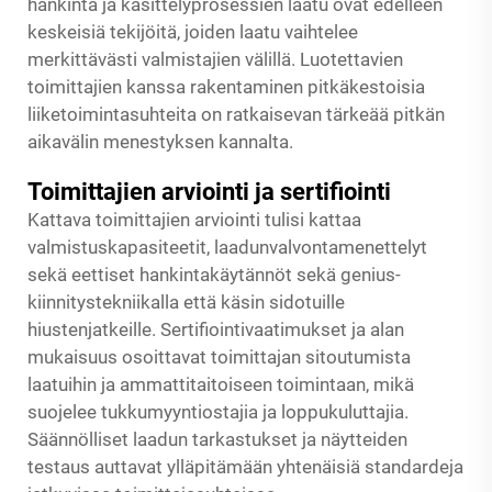
hankinta ja käsittelyprosessien laatu ovat edelleen
keskeisiä tekijöitä, joiden laatu vaihtelee
merkittävästi valmistajien välillä. Luotettavien
toimittajien kanssa rakentaminen pitkäkestoisia
liiketoimintasuhteita on ratkaisevan tärkeää pitkän
aikavälin menestyksen kannalta.
Toimittajien arviointi ja sertifiointi
Kattava toimittajien arviointi tulisi kattaa
valmistuskapasiteetit, laadunvalvontamenettelyt
sekä eettiset hankintakäytännöt sekä genius-
kiinnitystekniikalla että käsin sidotuille
hiustenjatkeille. Sertifiointivaatimukset ja alan
mukaisuus osoittavat toimittajan sitoutumista
laatuihin ja ammattitaitoiseen toimintaan, mikä
suojelee tukkumyyntiostajia ja loppukuluttajia.
Säännölliset laadun tarkastukset ja näytteiden
testaus auttavat ylläpitämään yhtenäisiä standardeja