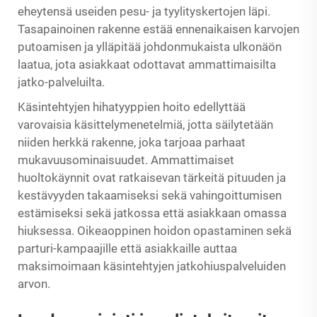
eheytensä useiden pesu- ja tyylityskertojen läpi.
Tasapainoinen rakenne estää ennenaikaisen karvojen
putoamisen ja ylläpitää johdonmukaista ulkonäön
laatua, jota asiakkaat odottavat ammattimaisilta
jatko-palveluilta.
Käsintehtyjen hihatyyppien hoito edellyttää
varovaisia käsittelymenetelmiä, jotta säilytetään
niiden herkkä rakenne, joka tarjoaa parhaat
mukavuusominaisuudet. Ammattimaiset
huoltokäynnit ovat ratkaisevan tärkeitä pituuden ja
kestävyyden takaamiseksi sekä vahingoittumisen
estämiseksi sekä jatkossa että asiakkaan omassa
hiuksessa. Oikeaoppinen hoidon opastaminen sekä
parturi-kampaajille että asiakkaille auttaa
maksimoimaan käsintehtyjen jatkohiuspalveluiden
arvon.