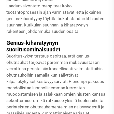
Laadunvalvontatoimenpiteet koko
tuotantoprosessin ajan varmistavat, että jokainen
genius-kiharatyyny täyttää tiukat standardit hiusten
suunnan, kutikulan suunnan ja kiharatyynyn
rakenteen johdonmukaisuuden osalta.
Genius-kiharatyynyn
suoritusominaisuudet
Suorituskykyn testaus osoittaa, että genius-
ohutnauhat tarjoavat paremman mukavuustason
verrattuna perinteisiin koneellisesti valmistettuihin
ohutnauhoihin samalla kun säilyttävät
kilpailukykyiset kestävyysarviot. Pienempi paksuus
mahdollistaa luonnollisemman kerrosten
muodostamisen ja asiakkaan omien hiusten kanssa
sekoittumisen, mikä ratkaisee yleisiä huolenaiheita
perinteisten ohutnauhamentelmien näkyvyydestä ja
massiivisuudesta. Ammattimaiset värjääjät