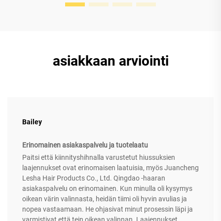
asiakkaan arviointi
Bailey
Erinomainen asiakaspalvelu ja tuotelaatu
Paitsi että kiinnityshihnalla varustetut hiussuksien
laajennukset ovat erinomaisen laatuisia, myös Juancheng
Lesha Hair Products Co., Ltd. Qingdao -haaran
asiakaspalvelu on erinomainen. Kun minulla oli kysymys
oikean värin valinnasta, heidän tiimi oli hyvin avulias ja
nopea vastaamaan. He ohjasivat minut prosessin läpi ja
varmistivat että tein oikean valinnan. Laajennukset