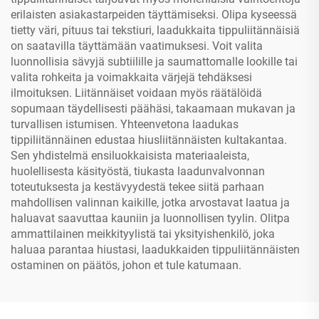
erilaisten asiakastarpeiden täyttämiseksi. Olipa kyseessä
tietty väri, pituus tai tekstiuri, laadukkaita tippuliitännäisiä
on saatavilla täyttämään vaatimuksesi. Voit valita
luonnollisia sävyjä subtiilille ja saumattomalle lookille tai
valita rohkeita ja voimakkaita värjejä tehdäksesi
ilmoituksen. Liitännäiset voidaan myös räätälöidä
sopumaan täydellisesti päähäsi, takaamaan mukavan ja
turvallisen istumisen. Yhteenvetona laadukas
tippiliitännäinen edustaa hiusliitännäisten kultakantaa.
Sen yhdistelmä ensiluokkaisista materiaaleista,
huolellisesta käsityöstä, tiukasta laadunvalvonnan
toteutuksesta ja kestävyydestä tekee siitä parhaan
mahdollisen valinnan kaikille, jotka arvostavat laatua ja
haluavat saavuttaa kauniin ja luonnollisen tyylin. Olitpa
ammattilainen meikkityylistä tai yksityishenkilö, joka
haluaa parantaa hiustasi, laadukkaiden tippuliitännäisten
ostaminen on päätös, johon et tule katumaan.