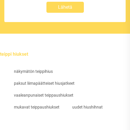
Lähetä
teippi hiukset
näkymätön teippihius
paksut liimapäätteiset hiusjatkeet
vaaleanpunaiset teippaushiukset
mukavat teippaushiukset
uudet hiushihnat