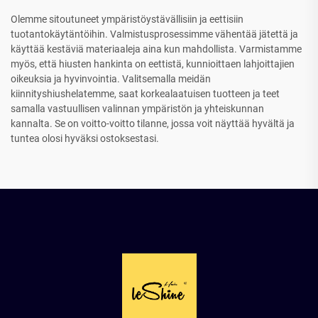
Olemme sitoutuneet ympäristöystävällisiin ja eettisiin
tuotantokäytäntöihin. Valmistusprosessimme vähentää jätettä ja
käyttää kestäviä materiaaleja aina kun mahdollista. Varmistamme
myös, että hiusten hankinta on eettistä, kunnioittaen lahjoittajien
oikeuksia ja hyvinvointia. Valitsemalla meidän
kiinnityshiushelatemme, saat korkealaatuisen tuotteen ja teet
samalla vastuullisen valinnan ympäristön ja yhteiskunnan
kannalta. Se on voitto-voitto tilanne, jossa voit näyttää hyvältä ja
tuntea olosi hyväksi ostoksestasi.