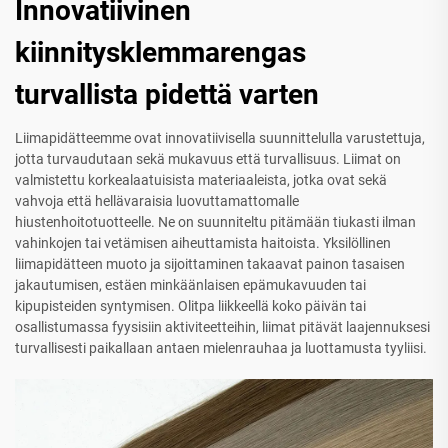
Innovatiivinen
kiinnitysklemmarengas
turvallista pidettä varten
Liimapidätteemme ovat innovatiivisella suunnittelulla varustettuja,
jotta turvaudutaan sekä mukavuus että turvallisuus. Liimat on
valmistettu korkealaatuisista materiaaleista, jotka ovat sekä
vahvoja että hellävaraisia luovuttamattomalle
hiustenhoitotuotteelle. Ne on suunniteltu pitämään tiukasti ilman
vahinkojen tai vetämisen aiheuttamista haitoista. Yksilöllinen
liimapidätteen muoto ja sijoittaminen takaavat painon tasaisen
jakautumisen, estäen minkäänlaisen epämukavuuden tai
kipupisteiden syntymisen. Olitpa liikkeellä koko päivän tai
osallistumassa fyysisiin aktiviteetteihin, liimat pitävät laajennuksesi
turvallisesti paikallaan antaen mielenrauhaa ja luottamusta tyyliisi.