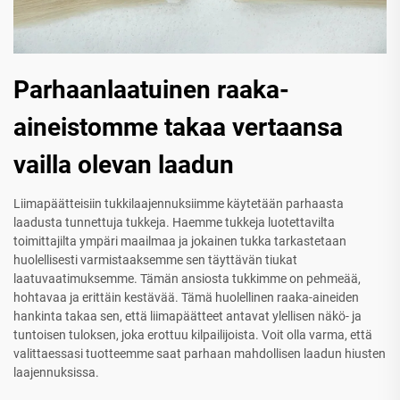
Parhaanlaatuinen raaka-
aineistomme takaa vertaansa
vailla olevan laadun
Liimapäätteisiin tukkilaajennuksiimme käytetään parhaasta
laadusta tunnettuja tukkeja. Haemme tukkeja luotettavilta
toimittajilta ympäri maailmaa ja jokainen tukka tarkastetaan
huolellisesti varmistaaksemme sen täyttävän tiukat
laatuvaatimuksemme. Tämän ansiosta tukkimme on pehmeää,
hohtavaa ja erittäin kestävää. Tämä huolellinen raaka-aineiden
hankinta takaa sen, että liimapäätteet antavat ylellisen näkö- ja
tuntoisen tuloksen, joka erottuu kilpailijoista. Voit olla varma, että
valittaessasi tuotteemme saat parhaan mahdollisen laadun hiusten
laajennuksissa.