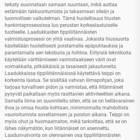
leikaty suunnataan samaan suuntaan, mikä auttaa
estämään takkuuntumista ja takaamaan sileän ja
luonnollisen vaikutelman. Tämä huolellisuus hiusten
hankintaprosessissa luo perustan korkealaatuiselle
tuotteelle. Laadukkaiden tippiliitännäisten
valmistusprosessi on yhtä vaativaa. Jokaista hiussuorta
käsitellään huolellisesti poistamalla epäpuhtauksia ja
parantamalla sen tekstiuria ja hohtoa. Erityisiä tekniikoita
käytetään värittämiseen varmistaakseen värit ovat
voimakkaita, pitkäikäisiä ja tasaisesti jakautuneita.
Laadukkaissa tippiliitännäisissä käytettävä teippi on
korkeinta laatua. Se sisältää vahvan liimapohjan, joka
tarjoaa turvallisen pidon ja varmistaa, että liitännäiset
pysyvät paikallaan myös rasittavien aktiviteettien aikana.
Samalla liima on suunniteltu siten, että se on hellävarainen
ihoa ja omaa hiusta kohtaan, minimoimalla mahdollista
vaurioitumista soveltamisen ja poiston aikana. Teippi on
myös ohut ja huomaamaton, mikä tarkoittaa, että se on
lähes näkymätön, kun liitännäiset on asennettu.
Laadunvalvonta on olennainen osa tippiliitännäisten