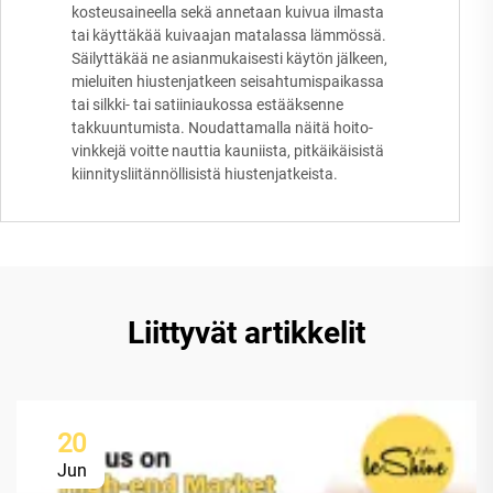
kosteusaineella sekä annetaan kuivua ilmasta
tai käyttäkää kuivaajan matalassa lämmössä.
Säilyttäkää ne asianmukaisesti käytön jälkeen,
mieluiten hiustenjatkeen seisahtumispaikassa
tai silkki- tai satiiniaukossa estääksenne
takkuuntumista. Noudattamalla näitä hoito-
vinkkejä voitte nauttia kauniista, pitkäikäisistä
kiinnitysliitännöllisistä hiustenjatkeista.
Liittyvät artikkelit
20
Jun