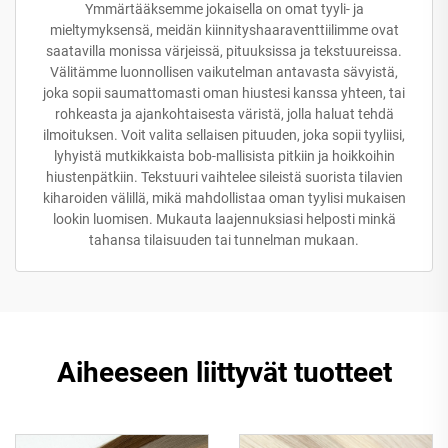
Ymmärtääksemme jokaisella on omat tyyli- ja
mieltymyksensä, meidän kiinnityshaaraventtiilimme ovat
saatavilla monissa värjeissä, pituuksissa ja tekstuureissa.
Välitämme luonnollisen vaikutelman antavasta sävyistä,
joka sopii saumattomasti oman hiustesi kanssa yhteen, tai
rohkeasta ja ajankohtaisesta väristä, jolla haluat tehdä
ilmoituksen. Voit valita sellaisen pituuden, joka sopii tyyliisi,
lyhyistä mutkikkaista bob-mallisista pitkiin ja hoikkoihin
hiustenpätkiin. Tekstuuri vaihtelee sileistä suorista tilavien
kiharoiden välillä, mikä mahdollistaa oman tyylisi mukaisen
lookin luomisen. Mukauta laajennuksiasi helposti minkä
tahansa tilaisuuden tai tunnelman mukaan.
Aiheeseen liittyvät tuotteet