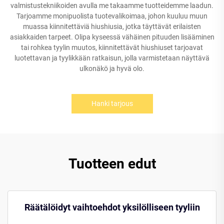
valmistustekniikoiden avulla me takaamme tuotteidemme laadun.
Tarjoamme monipuolista tuotevalikoimaa, johon kuuluu muun
muassa kiinnitettäviä hiushiusia, jotka täyttävät erilaisten
asiakkaiden tarpeet. Olipa kyseessä vähäinen pituuden lisääminen
tai rohkea tyylin muutos, kiinnitettävät hiushiuset tarjoavat
luotettavan ja tyylikkään ratkaisun, jolla varmistetaan näyttävä
ulkonäkö ja hyvä olo.
Hanki tarjous
Tuotteen edut
Räätälöidyt vaihtoehdot yksilölliseen tyyliin