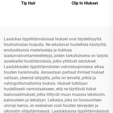
Tip Hair
Clip In Hiukset
Laadukas tippiliitännäisissä hiukset ovat täydellisyyttä
hiushoitoalan huipulla. Ne edustavat huolellista käsityötä,
ensiluokkaisia materiaaleja ja tiukkoja
laadunvalvontamenettelyjä, joiden tarkoituksena on tarjota
asiakkaille hiusliitännäisiä, jotka ylittävät odotukset.
Laadukkaiden tippiliitännäisten valmistusprosessi alkaa
hiusten hankinnalla. Ainoastaan parhaat ihmiset hiukset
valitaan, yleensä lahjojilta, joilla on terveitä, pitkiä ja
vahingoittumattomia hiuksia. Hiukset tutkitaan
huolellisesti varmistaakseen, että ne täyttävät tiukat
laatuvaatimukset, jotka liittyvät muun muassa tekstiuriin,
paksuuteen ja leikatyyn. Leikatya, joka on hiussuorteen
ulompi kerros, on keskeinen rooli hiusten terveyden ja
ulkonäön ylläpitämisessä. Laadukkaissa tippiliitännäisissä