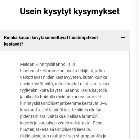
Usein kysytyt kysymykset
Kuinka kauan kevytasenneltavat hiustenjatkeet
kestävät?
Meidän kiinnitysliitännöllisillä
hiustenjatkeillamme on useita tekijöitä, jotka
vaikuttavat niiden kestävyyteen, kuten kuinka
usein käytät niitä, miten hoidat niitä ja millaisia
tyyli-tekniikoita käytät. Säännöllisellä käytöllä
ja oikealla hoidolla meidän korkealaatuiset
kiinnitysliitännölliset jatkeemme kestävät 3–6
kuukautta. Jotta pidättelette niiden eliniän
pidentämistä, välttäkää liiallista lämmön,
kloorin ja suolaisen veden vaikutusta. Pese
hiustenjatkeita säännöllisesti lievällä,
rikkidioksiditon (sulfate-free) shampaanilla ja