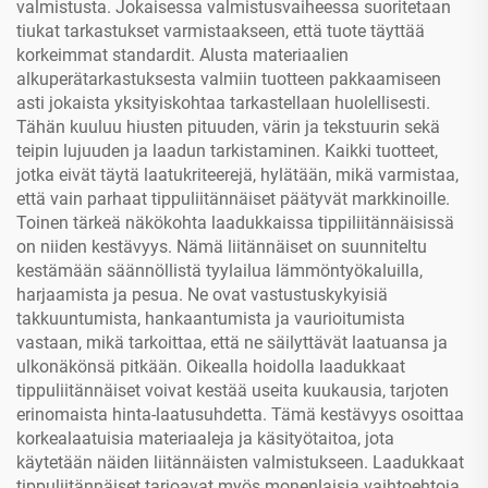
valmistusta. Jokaisessa valmistusvaiheessa suoritetaan
tiukat tarkastukset varmistaakseen, että tuote täyttää
korkeimmat standardit. Alusta materiaalien
alkuperätarkastuksesta valmiin tuotteen pakkaamiseen
asti jokaista yksityiskohtaa tarkastellaan huolellisesti.
Tähän kuuluu hiusten pituuden, värin ja tekstuurin sekä
teipin lujuuden ja laadun tarkistaminen. Kaikki tuotteet,
jotka eivät täytä laatukriteerejä, hylätään, mikä varmistaa,
että vain parhaat tippuliitännäiset päätyvät markkinoille.
Toinen tärkeä näkökohta laadukkaissa tippiliitännäisissä
on niiden kestävyys. Nämä liitännäiset on suunniteltu
kestämään säännöllistä tyylailua lämmöntyökaluilla,
harjaamista ja pesua. Ne ovat vastustuskykyisiä
takkuuntumista, hankaantumista ja vaurioitumista
vastaan, mikä tarkoittaa, että ne säilyttävät laatuansa ja
ulkonäkönsä pitkään. Oikealla hoidolla laadukkaat
tippuliitännäiset voivat kestää useita kuukausia, tarjoten
erinomaista hinta-laatusuhdetta. Tämä kestävyys osoittaa
korkealaatuisia materiaaleja ja käsityötaitoa, jota
käytetään näiden liitännäisten valmistukseen. Laadukkaat
tippuliitännäiset tarjoavat myös monenlaisia vaihtoehtoja