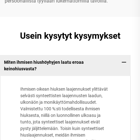
persoonallista tyyliään lukemattomilla tavoilla.
Usein kysytyt kysymykset
Miten ihmisen hiushöyhyjen laatu eroaa
keinohiusvasta?
Ihmisen oikean hiuksen laajennukset ylittävät
selvästi synteettisten laajennusten laadun,
ulkonäön ja monikäyttömahdollisuudet.
Valmistettu 100 %:sti todellisesta ihmisen
hiuksesta, niillä on luonnollinen ulkoasu ja
tunto, jota synteettiset laajennukset eivät
pysty jäljittelemään. Toisin kuin synteettiset
hiuslaajennukset, meidän ihmisen