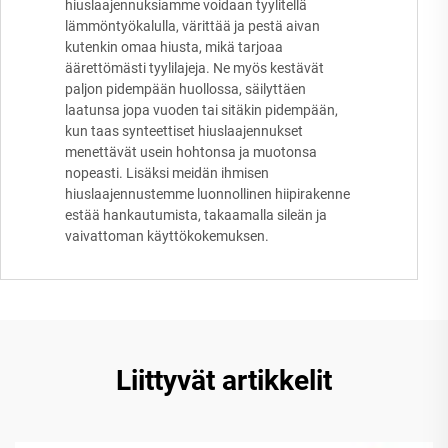
hiuslaajennuksiamme voidaan tyylitellä
lämmöntyökalulla, värittää ja pestä aivan
kutenkin omaa hiusta, mikä tarjoaa
äärettömästi tyylilajeja. Ne myös kestävät
paljon pidempään huollossa, säilyttäen
laatunsa jopa vuoden tai sitäkin pidempään,
kun taas synteettiset hiuslaajennukset
menettävät usein hohtonsa ja muotonsa
nopeasti. Lisäksi meidän ihmisen
hiuslaajennustemme luonnollinen hiipirakenne
estää hankautumista, takaamalla sileän ja
vaivattoman käyttökokemuksen.
Liittyvät artikkelit