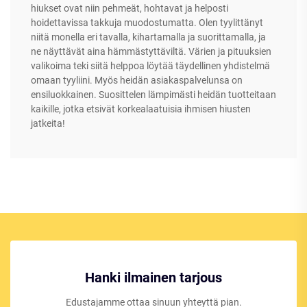
hiukset ovat niin pehmeät, hohtavat ja helposti
hoidettavissa takkuja muodostumatta. Olen tyylittänyt
niitä monella eri tavalla, kihartamalla ja suorittamalla, ja
ne näyttävät aina hämmästyttäviltä. Värien ja pituuksien
valikoima teki siitä helppoa löytää täydellinen yhdistelmä
omaan tyyliini. Myös heidän asiakaspalvelunsa on
ensiluokkainen. Suosittelen lämpimästi heidän tuotteitaan
kaikille, jotka etsivät korkealaatuisia ihmisen hiusten
jatkeita!
Hanki ilmainen tarjous
Edustajamme ottaa sinuun yhteyttä pian.