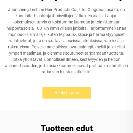
Juancheng Leshine Hair Products Co., Ltd. Qingdaon osasto on
kunnioitettu johtaja ihmisvillajen jatkeiden alalla. Laajan
kokemuksen turvin erikoistumme luomaan ja toimittamaan
huipputasoisia 100 %:n ihmisvillajen jatkeita. Tarjontamme kattaa
monipuolisia malleja, kuten teippaus-, klipsi- ja harmaatyyppiset
vaihtoehdot, joita on saatavilla useissa pituuksissa, väreissä ja
rakenteissa. Palveliemme piirissä ovat salongit, meikit ja jakelijat
ympäri maailmaa, ja olemme sitoutuneet tarjoamaan tuotteita,
jotka yhdistävät luonnollisen ilmeen, kestävyyden ja helpon
asennettavuuden, jotta asiakkaamme saavat parhaan mahdollisen
ratkaisun hiusten jatkeisiin.
Hanki tarjous
Tuotteen edut