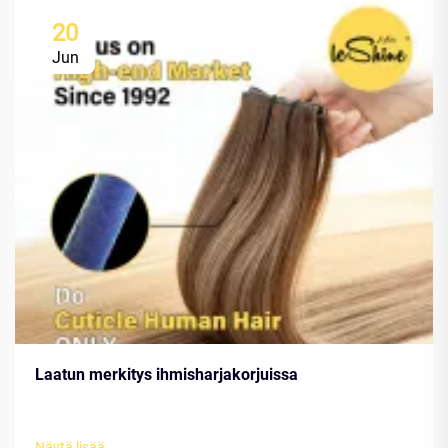
20
Jun
Laatun merkitys ihmisharjakorjuissa
Näytä lisää