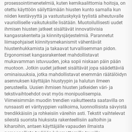
prosessointimenetelmiä, kuten kemikaalittomia hoitoja, on
otettu käyttöön säilyttämään hiusten kunto samalla kun
niiden kestävyyttä ja vastustuskykyä tyylistä aiheutuvalle
vauriolliselle vaikutuksille lisätään. Muotoilullisesti uudet
ihmisen hiusten jatkeet sisältävät innovatiivisia
kangasrakenteita ja kiinnitysjärjestelmiä. Parannetut
liimapohjaiset kiinnitysmekanismit vähentävät
hiustenhukkamista ja takaavat turvallisemman pidon.
Ergonomiset kangasrakenteet mahdollistavat
mukavamman istuvuuden, joka sopii niskaan päin pään
muotoon. Jotkin uudet jatkeet sisältävät jopa säädettäviä
ominaisuuksia, jotka mahdollistavat enemmän räätälöidyn
asennuksen käyttäjän hiustyypin ja halutun ilmeen
perusteella. Uusien ihmisen hiusten jatkeiden väri- ja
tekstivaihtoehdot ovat myös monipuolisempia.
Viimeisimmän muodin trendien vaikutteesta saatavilla on
runsaasti eri värityyppien valikoima, luonnollisista sävyistä
trendikkäisiin ja rohkeisiin väreihin asti. Tekstit vaihtelevat
sileistä suorista hiuksista rakenteellisiin aaltoihin ja
kiharoihin, antaen käyttäjälle vapauden ilmaista