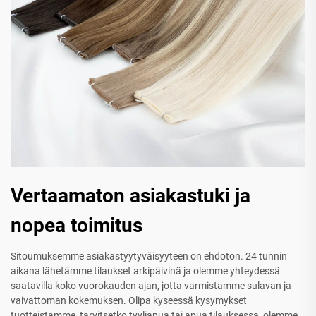
Vertaamaton asiakastuki ja
nopea toimitus
Sitoumuksemme asiakastyytyväisyyteen on ehdoton. 24 tunnin
aikana lähetämme tilaukset arkipäivinä ja olemme yhteydessä
saatavilla koko vuorokauden ajan, jotta varmistamme sulavan ja
vaivattoman kokemuksen. Olipa kyseessä kysymykset
tuotteistamme, tarvitsetko tyyliapua tai apua tilauksessa, olemme