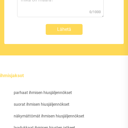
0/1000
Lähetä
ihmisjaksot
parhaat ihmisen hiusjäljennökset
suorat ihmisen hiusjäljennökset
näkymättömät ihmisen hiusjäljennökset
laadukkaat ihmisen hiusten jatkeet