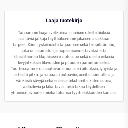
Laaja tuotekirjo
Tarjoamme laajan valikoiman ihmisen oikeita hiuksia
sisältäviä jatkoja täyttääksemme jokaisen asiakkaan
tarpeet. Kiinnityskeinoista tarjoamme sekä teippiliitännän,
joka on saumaton ja nopea asennettavaksi, että
klipsiliitännän tilapäiseen muotoiluun sekä useita erilaisia
levyjatkoksia tilavuuden ja pituuden parantamiseksi.
Tuotteissamme on saatavana monia eri pituuksia, lyhyistä ja
pirteistä pitkiin ja vapaasti putoaviin, useita luonnollisia ja
värikäsiä sävyjä sekä erilaisia tekstureita, kuten suoria,
aaltoilevia ja kihartavia, mikä takaa täydellisen
yhteensopivuuden minkä tahansa tyylihalukkuuden kanssa.