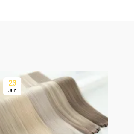
23
2
Jun
Ju