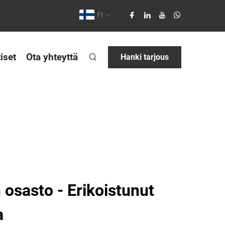
FI
iset
Ota yhteyttä
Hanki tarjous
osasto - Erikoistunut
a