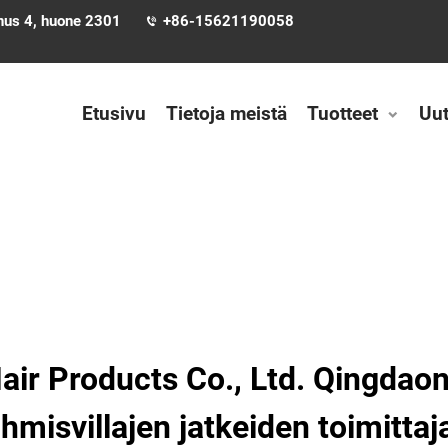
nnus 4, huone 2301
+86-15621190058
Etusivu
Tietoja meistä
Tuotteet
Uut
ir Products Co., Ltd. Qingdaon 
ihmisvillajen jatkeiden toimittaj