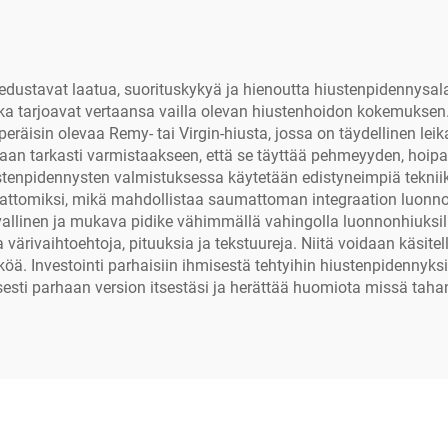
edustavat laatua, suorituskykyä ja hienoutta hiustenpidennysal
tka tarjoavat vertaansa vailla olevan hiustenhoidon kokemuksen.
äisin olevaa Remy- tai Virgin-hiusta, jossa on täydellinen leik
tetaan tarkasti varmistaakseen, että se täyttää pehmeyyden, ho
ustenpidennysten valmistuksessa käytetään edistyneimpiä tekniik
amattomiksi, mikä mahdollistaa saumattoman integraation luonno
vallinen ja mukava pidike vähimmällä vahingolla luonnonhiuksi
värivaihtoehtoja, pituuksia ja tekstuureja. Niitä voidaan käsitell
öä. Investointi parhaisiin ihmisestä tehtyihin hiustenpidennyks
sesti parhaan version itsestäsi ja herättää huomiota missä tahan