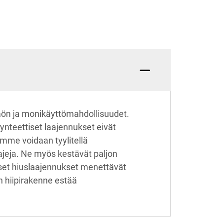
näön ja monikäyttömahdollisuudet.
synteettiset laajennukset eivät
amme voidaan tyylitellä
lajeja. Ne myös kestävät paljon
iset hiuslaajennukset menettävät
 hiipirakenne estää