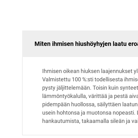
Miten ihmisen hiushöyhyjen laatu er
Ihmisen oikean hiuksen laajennukset yl
Valmistettu 100 %:sti todellisesta ihmis
pysty jäljittelemään. Toisin kuin synte
lämmöntyökalulla, värittää ja pestä aiv
pidempään huollossa, säilyttäen laatun
usein hohtonsa ja muotonsa nopeasti. 
hankautumista, takaamalla sileän ja 