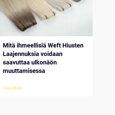
Mitä ihmeellisiä Weft Hiusten
Oik
Laajennuksia voidaan
val
saavuttaa ulkonäön
op
muuttamisessa
View
View More