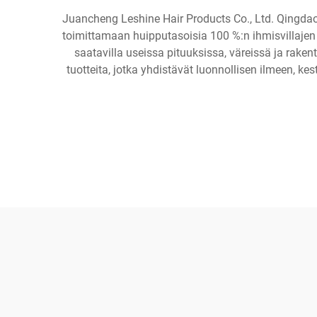
Juancheng Leshine Hair Products Co., Ltd. Qingdao
toimittamaan huipputasoisia 100 %:n ihmisvillajen j
saatavilla useissa pituuksissa, väreissä ja raken
tuotteita, jotka yhdistävät luonnollisen ilmeen, 