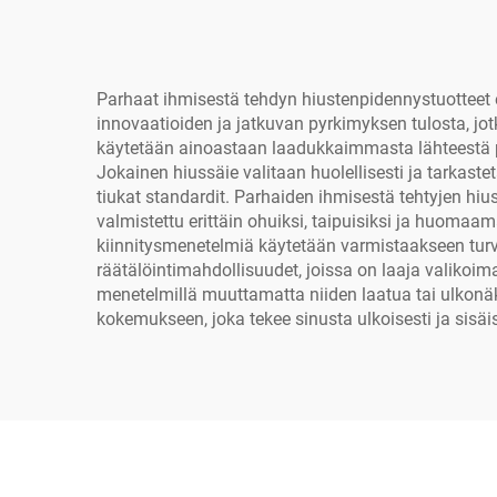
Parhaat ihmisestä tehdyn hiustenpidennystuotteet 
innovaatioiden ja jatkuvan pyrkimyksen tulosta, jo
käytetään ainoastaan laadukkaimmasta lähteestä per
Jokainen hiussäie valitaan huolellisesti ja tarkas
tiukat standardit. Parhaiden ihmisestä tehtyjen hi
valmistettu erittäin ohuiksi, taipuisiksi ja huoma
kiinnitysmenetelmiä käytetään varmistaakseen tur
räätälöintimahdollisuudet, joissa on laaja valikoima 
menetelmillä muuttamatta niiden laatua tai ulkonäk
kokemukseen, joka tekee sinusta ulkoisesti ja sisäi