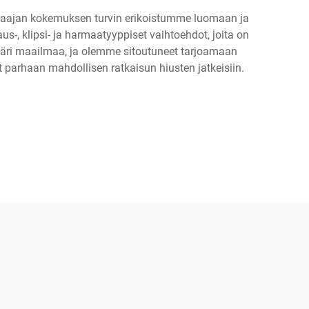
. Laajan kokemuksen turvin erikoistumme luomaan ja
s-, klipsi- ja harmaatyyppiset vaihtoehdot, joita on
 ympäri maailmaa, ja olemme sitoutuneet tarjoamaan
 parhaan mahdollisen ratkaisun hiusten jatkeisiin.