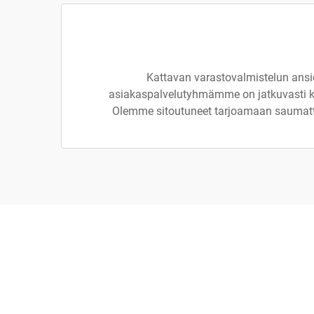
Kattavan varastovalmistelun ansio
asiakaspalvelutyhmämme on jatkuvasti kä
Olemme sitoutuneet tarjoamaan saumattom