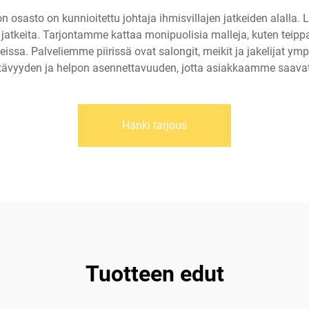
n osasto on kunnioitettu johtaja ihmisvillajen jatkeiden alalla
atkeita. Tarjontamme kattaa monipuolisia malleja, kuten teippau
teissa. Palveliemme piirissä ovat salongit, meikit ja jakelijat
kestävyyden ja helpon asennettavuuden, jotta asiakkaamme saavat
Hanki tarjous
Tuotteen edut