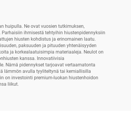
an huipulla. Ne ovat vuosien tutkimuksen,
 Parhaisiin ihmisestä tehtyihin hiustenpidennyksiin
attujen hiusten kohdistus ja erinomainen laatu.
ipaisuuden, paksuuden ja pituuden yhtenäisyyden
oita ja korkealaatuisimpia materiaaleja. Neulot on
nhiusten kanssa. Innovatiivisia
lle. Nämä pidennykset tarjoavat vertaamatonta
ä lämmön avulla tyyliteltynä tai kemiallisilla
iin on investointi premium-luokan hiustenhoidon
sa liikut.