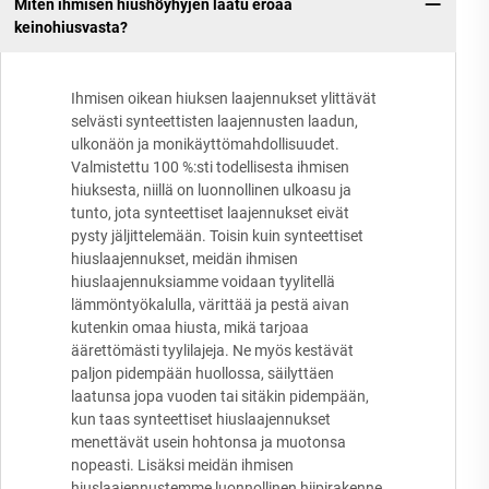
Miten ihmisen hiushöyhyjen laatu eroaa
keinohiusvasta?
Ihmisen oikean hiuksen laajennukset ylittävät
selvästi synteettisten laajennusten laadun,
ulkonäön ja monikäyttömahdollisuudet.
Valmistettu 100 %:sti todellisesta ihmisen
hiuksesta, niillä on luonnollinen ulkoasu ja
tunto, jota synteettiset laajennukset eivät
pysty jäljittelemään. Toisin kuin synteettiset
hiuslaajennukset, meidän ihmisen
hiuslaajennuksiamme voidaan tyylitellä
lämmöntyökalulla, värittää ja pestä aivan
kutenkin omaa hiusta, mikä tarjoaa
äärettömästi tyylilajeja. Ne myös kestävät
paljon pidempään huollossa, säilyttäen
laatunsa jopa vuoden tai sitäkin pidempään,
kun taas synteettiset hiuslaajennukset
menettävät usein hohtonsa ja muotonsa
nopeasti. Lisäksi meidän ihmisen
hiuslaajennustemme luonnollinen hiipirakenne