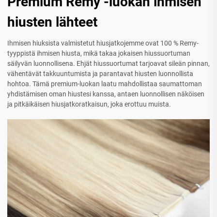
Premium Remy -luokan ihmisen
hiusten lähteet
Ihmisen hiuksista valmistetut hiusjatkojemme ovat 100 % Remy-
tyyppistä ihmisen hiusta, mikä takaa jokaisen hiussuortuman
säilyvän luonnollisena. Ehjät hiussuortumat tarjoavat sileän pinnan,
vähentävät takkuuntumista ja parantavat hiusten luonnollista
hohtoa. Tämä premium-luokan laatu mahdollistaa saumattoman
yhdistämisen oman hiustesi kanssa, antaen luonnollisen näköisen
ja pitkäikäisen hiusjatkoratkaisun, joka erottuu muista.