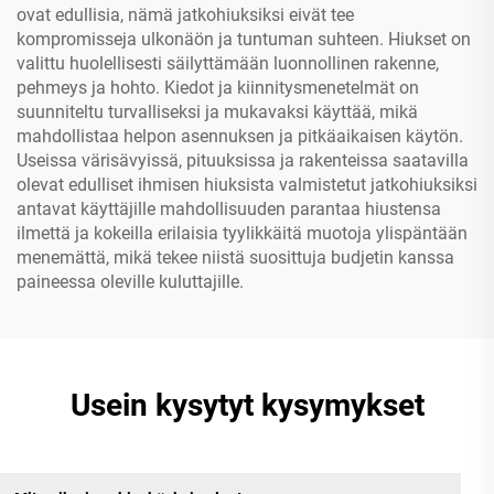
ovat edullisia, nämä jatkohiuksiksi eivät tee
kompromisseja ulkonäön ja tuntuman suhteen. Hiukset on
valittu huolellisesti säilyttämään luonnollinen rakenne,
pehmeys ja hohto. Kiedot ja kiinnitysmenetelmät on
suunniteltu turvalliseksi ja mukavaksi käyttää, mikä
mahdollistaa helpon asennuksen ja pitkäaikaisen käytön.
Useissa värisävyissä, pituuksissa ja rakenteissa saatavilla
olevat edulliset ihmisen hiuksista valmistetut jatkohiuksiksi
antavat käyttäjille mahdollisuuden parantaa hiustensa
ilmettä ja kokeilla erilaisia tyylikkäitä muotoja ylispäntään
menemättä, mikä tekee niistä suosittuja budjetin kanssa
paineessa oleville kuluttajille.
Usein kysytyt kysymykset