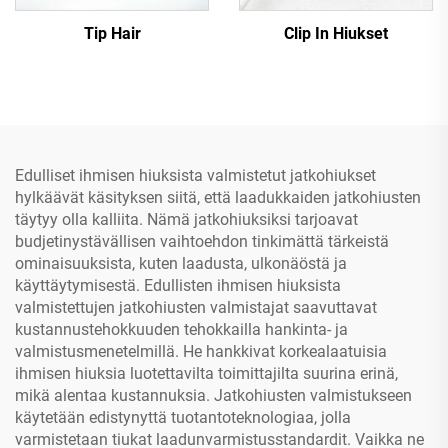
Tip Hair
Clip In Hiukset
Edulliset ihmisen hiuksista valmistetut jatkohiukset
hylkäävät käsityksen siitä, että laadukkaiden jatkohiusten
täytyy olla kalliita. Nämä jatkohiuksiksi tarjoavat
budjetinystävällisen vaihtoehdon tinkimättä tärkeistä
ominaisuuksista, kuten laadusta, ulkonäöstä ja
käyttäytymisestä. Edullisten ihmisen hiuksista
valmistettujen jatkohiusten valmistajat saavuttavat
kustannustehokkuuden tehokkailla hankinta- ja
valmistusmenetelmillä. He hankkivat korkealaatuisia
ihmisen hiuksia luotettavilta toimittajilta suurina erinä,
mikä alentaa kustannuksia. Jatkohiusten valmistukseen
käytetään edistynyttä tuotantoteknologiaa, jolla
varmistetaan tiukat laadunvarmistusstandardit. Vaikka ne