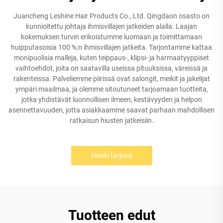
Juancheng Leshine Hair Products Co., Ltd. Qingdaon osasto on
kunnioitettu johtaja ihmisvillajen jatkeiden alalla. Laajan
kokemuksen turvin erikoistumme luomaan ja toimittamaan
huipputasoisia 100 %:n ihmisvillajen jatkeita. Tarjontamme kattaa
monipuolisia malleja, kuten teippaus-, klipsi- ja harmaatyyppiset
vaihtoehdot, joita on saatavilla useissa pituuksissa, väreissä ja
rakenteissa. Palveliemme piirissä ovat salongit, meikit ja jakelijat
ympäri maailmaa, ja olemme sitoutuneet tarjoamaan tuotteita,
jotka yhdistävät luonnollisen ilmeen, kestävyyden ja helpon
asennettavuuden, jotta asiakkaamme saavat parhaan mahdollisen
ratkaisun hiusten jatkeisiin.
Hanki tarjous
Tuotteen edut