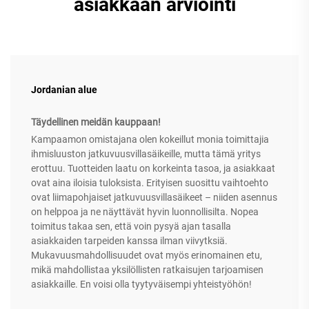
asiakkaan arviointi
Jordanian alue
Täydellinen meidän kauppaan!
Kampaamon omistajana olen kokeillut monia toimittajia
ihmisluuston jatkuvuusvillasäikeille, mutta tämä yritys
erottuu. Tuotteiden laatu on korkeinta tasoa, ja asiakkaat
ovat aina iloisia tuloksista. Erityisen suosittu vaihtoehto
ovat liimapohjaiset jatkuvuusvillasäikeet – niiden asennus
on helppoa ja ne näyttävät hyvin luonnollisilta. Nopea
toimitus takaa sen, että voin pysyä ajan tasalla
asiakkaiden tarpeiden kanssa ilman viivytksiä.
Mukavuusmahdollisuudet ovat myös erinomainen etu,
mikä mahdollistaa yksilöllisten ratkaisujen tarjoamisen
asiakkaille. En voisi olla tyytyväisempi yhteistyöhön!