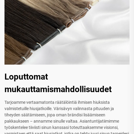
Loputtomat
mukauttamismahdollisuudet
Tarjoamme vertaamatonta räätälöintiä ihmisen hiuksista
valmistetuille hiusjatkoille. Värisävyn valinnasta pituuden ja
tiheyden säätämiseen, jopa oman brändisi lisäämiseen
pakkaukseen – annamme sinulle valtaa. Asiantuntijatiimimme
työskentelee tiiviisti sinun kanssasi toteuttaaksemme visionsi,
varmistaen että saat hiusjatkot, jotka on tehty juuri sinun tarpeidesi