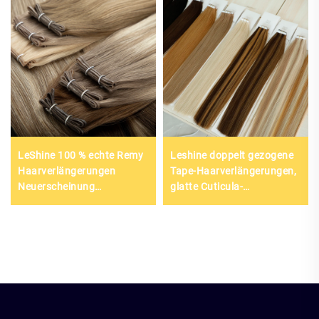
LeShine 100 % echte Remy
Leshine doppelt gezogene
Haarverlängerungen
Tape-Haarverlängerungen,
Neuerscheinung
glatte Cuticula-
Salonmode Europäisches
Ausrichtung, Tape-in-
Haar Doppelt gezogen
Verlängerungen aus rohem
Genius Webart
Haar