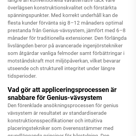
längre än konventionella vävalternativ tack vare
överlägsen konstruktionskvalitet och förstärkta
spänningspunkter. Med korrekt underhåll kan de
flesta kunder förvänta sig 8–12 månaders optimal
prestanda från Genius-vävsystem, jämfört med 6–8
månader för traditionella extensioner. Den förlängda
livslängden beror på avancerade ingenjörstekniker
som åtgärdar vanliga felmoder samt förbättringar i
motståndskraft mot miljöpåverkan, vilket bevarar
utseende och strukturell integritet under längre
tidsperioder.
Vad gör att appliceringsprocessen är
snabbare för Genius-vävsystem
Den förenklade ansökningsprocessen för genius
vävsystem är resultatet av standardiserade
konstruktionsspecifikationer och intuitiva
placeringstekniker som överensstämmer med
grundläggande principer för hårstylning. Den