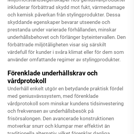
inkluderar förbättrad skydd mot fukt, värmedamage
och kemisk påverkan från stylingprodukter. Dessa
skyddande egenskaper bevarar utseende och
prestanda under varierade förhållanden, minskar
underhållsbehovet och förlänger byteintervallen. Den
förbättrade miljötåligheten visar sig särskilt
värdefull för kunder i svåra klimat eller för dem som
använder omfattande regimer av stylingprodukter.
Förenklade underhållskrav och
vårdprotokoll
Underhåll enkelt utgör en betydande praktisk fördel
med geniusvävssystem, med förenklade
vårdprotokoll som minskar kundens tidsinvestering
och frekvensen av underhållsbesök på
frisörsalongen. Den avancerade konstruktionen
motverkar snurr och klumpar mer effektivt än
traditionella alternativ, vilket förenklar dagliga