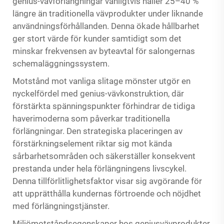
genius-vävförlängningar vanligtvis håller 25–40 %
längre än traditionella vävprodukter under liknande
användningsförhållanden. Denna ökade hållbarhet
ger stort värde för kunder samtidigt som det
minskar frekvensen av byteavtal för salongernas
schemaläggningssystem.
Motstånd mot vanliga slitage mönster utgör en
nyckelfördel med genius-vävkonstruktion, där
förstärkta spänningspunkter förhindrar de tidiga
haverimoderna som påverkar traditionella
förlängningar. Den strategiska placeringen av
förstärkningselement riktar sig mot kända
sårbarhetsområden och säkerställer konsekvent
prestanda under hela förlängningens livscykel.
Denna tillförlitlighetsfaktor visar sig avgörande för
att upprätthålla kundernas förtroende och nöjdhet
med förlängningstjänster.
Miljömotståndsegenskaper hos geniusvävprodukter