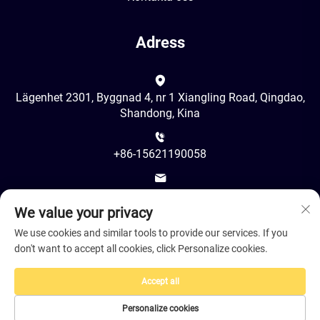
Adress
Lägenhet 2301, Byggnad 4, nr 1 Xiangling Road, Qingdao,
Shandong, Kina
+86-15621190058
[email protected]
We value your privacy
We use cookies and similar tools to provide our services. If you
don't want to accept all cookies, click Personalize cookies.
Accept all
Upphovsrätt © 2026 av Juancheng LeShine Hair Products Co.,
Ltd. Qingdao Branch -
Integritetspolicy
Personalize cookies