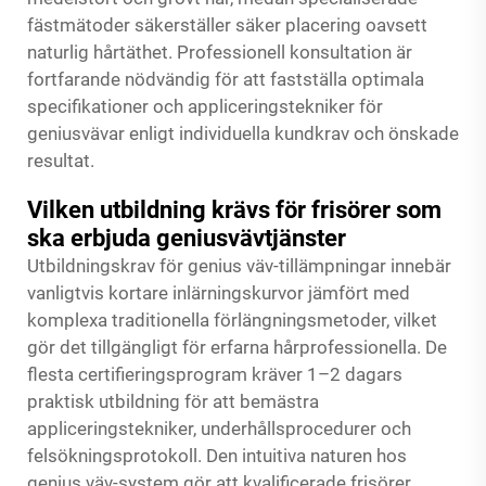
fästmätoder säkerställer säker placering oavsett
naturlig hårtäthet. Professionell konsultation är
fortfarande nödvändig för att fastställa optimala
specifikationer och appliceringstekniker för
geniusvävar enligt individuella kundkrav och önskade
resultat.
Vilken utbildning krävs för frisörer som
ska erbjuda geniusvävtjänster
Utbildningskrav för genius väv-tillämpningar innebär
vanligtvis kortare inlärningskurvor jämfört med
komplexa traditionella förlängningsmetoder, vilket
gör det tillgängligt för erfarna hårprofessionella. De
flesta certifieringsprogram kräver 1–2 dagars
praktisk utbildning för att bemästra
appliceringstekniker, underhållsprocedurer och
felsökningsprotokoll. Den intuitiva naturen hos
genius väv-system gör att kvalificerade frisörer