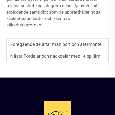
relativt snabbt kan integrera dessa tjänster i sitt
erbjudande samtidigt som de upprätthåller höga
kvalitetsstandarder och klienters
säkerhetsprotokoll.
Föregående :
Hur tar man bort och återmonterar tape-hår utan att skada det naturliga håret?
Nästa:
Fördelar och nackdelar med I-tipp jämfört med U-tipp hår för långvariga salonkunder.