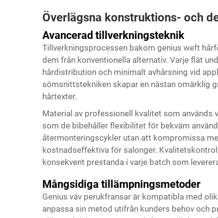
Överlägsna konstruktions- och 
Avancerad tillverkningsteknik
Tillverkningsprocessen bakom genius
weft hår
dem från konventionella alternativ. Varje flät un
hårdistribution och minimalt avhårsning vid app
sömsnittstekniken skapar en nästan omärklig 
hårtexter.
Material av professionell kvalitet som används v
som de bibehåller flexibilitet för bekväm använd
återmonteringscykler utan att kompromissa med 
kostnadseffektiva för salonger. Kvalitetskontro
konsekvent prestanda i varje batch som leverera
Mångsidiga tillämpningsmetoder
Genius väv perukfransar är kompatibla med olika
anpassa sin metod utifrån kunders behov och pre