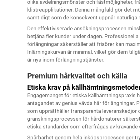
olika avdelningsmönster och fästmöjligheter, frå
klistreapplikationer. Denna mångfald gör det möjl
samtidigt som de konsekvent uppnår naturliga r
Den effektiviserade ansökningsprocessen minskar
betjäna fler kunder under dagen. Professionella
förlängningar säkerställer att frisörer kan ma
Inlärningskurvan är minimal, vilket gör dem till
är nya inom förlängningstjänster.
Premium hårkvalitet och källa
Etiska krav på källhämtningsmetode
Engagemanget för etiska källhämtningspraxis ha
antagandet av genius vävda hår förlängningar. Pr
som upprätthåller transparenta leveranskedjor 
granskningsprocessen för hårdonatorer säkerställ
etiska standarder som efterfrågas av krävande
Spårbarhet genom hela inköpsprocessen ger try