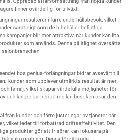
hålls. Upprepad affärsomsättning från nöjda kunder
re finner ovärderlig för tillväxt.
ngningar resulterar i färre underhållsbesök, vilket
kunder samtidigt som de bibehåller befintliga
 kampanjer blir mer attraktiva när kunder kan lita
produkter som används. Denna pålitlighet översätts
om salonbranschen.
endet hos genius-förlängningar bidrar avsevärt till
. Kunder som upplever utmärkta resultat är mer
h familj, vilket skapar värdefulla möjligheter för
av och längre bärperiod mellan besöken ökar den
l från kunder och färre justeringar av tjänster när
vilket leder till förbättrad driftseffektivitet. Den
ga produkter gör att frisörer kan fokusera på
ösa tekniska problem. Denna förbättrade