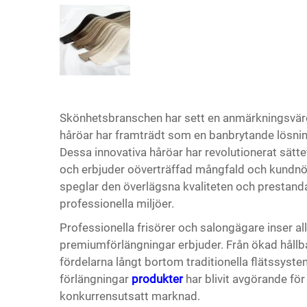
Skönhetsbranschen har sett en anmärkningsvärd 
håröar har framträdt som en banbrytande lösning
Dessa innovativa håröar har revolutionerat sätte
och erbjuder oöverträffad mångfald och kundnö
speglar den överlägsna kvaliteten och prestanda 
professionella miljöer.
Professionella frisörer och salongägare inser 
premiumförlängningar erbjuder. Från ökad hållba
fördelarna långt bortom traditionella flätssyste
förlängningar
produkter
har blivit avgörande för
konkurrensutsatt marknad.