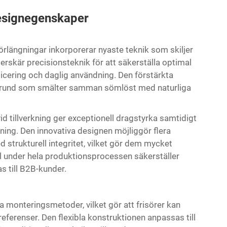
designegenskaper
förlängningar
inkorporerar nyaste teknik som skiljer
derskär precisionsteknik för att säkerställa optimal
licering och daglig användning. Den förstärkta
grund som smälter samman sömlöst med naturliga
id tillverkning ger exceptionell dragstyrka samtidigt
ning. Den innovativa designen möjliggör flera
strukturell integritet, vilket gör dem mycket
ll under hela produktionsprocessen säkerställer
s till B2B-kunder.
 monteringsmetoder, vilket gör att frisörer kan
ferenser. Den flexibla konstruktionen anpassas till