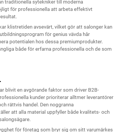
n traditionella sytekniker till moderna
igt för professionella att arbeta effektivt
esultat.
 klistretiden avsevärt, vilket gör att salonger kan
 utbildningsprogram för genius vävda hår
ximera potentialen hos dessa premiumprodukter.
gängliga både för erfarna professionella och de som
r
r blivit en avgörande faktor som driver B2B-
ofessionella kunder prioriterar alltmer leverantörer
och rättvis handel. Den noggranna
er att alla material uppfyller både kvalitets- och
 salongsägare.
gghet för företag som bryr sig om sitt varumärkes