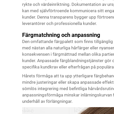
rykte och värdeinriktning. Dokumentation av u
kan med självförtroende kommunicera sitt enga
kunder. Denna transparens bygger upp förtroende
leverantörer och professionella kunder.
Färgmatchning och anpassning
Den omfattande färgpalett som finns tillgänglig
med nästan alla naturliga hårfärger eller nyanse
konsekvensen i färgmättnad mellan olika partier, 
kunder. Anpassade färgblandningstjänster gör de
specifika kundkrav eller efterfrågan på populära
Hårets förmåga att ta upp ytterligare färgbehand
mindre justeringar eller skapa anpassade effek
sömlös integrering med befintliga hårvårdsrutin
anpassningsförmåga minskar inlärningskurvan f
underhåll av förlängningar.