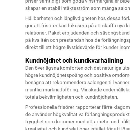
priser samtidigt som goda vinstmarginaler bibe
skapar en stabil intäktsström som många salonäga
Hållbarheten och långlivdigheten hos dessa förlä
gör att frisörer kan fokusera på att skaffa nya 
relationer. Paket erbjudanden och säsongsbundna
på kvalitén och prestandan hos de förlängnings
direkt till ett högre livstidsvärde för kunder in
Kundnöjdhet och kundkvarhållning
Den överlägsna komforten och det naturliga utse
högre kundnöjdhetspoäng och positiva omdömen
benägna att rekommendera salongen till vänner oc
muntlig marknadsföring. Minskade underhållskr
totala bekvämligheten och kundnöjdheten.
Professionella frisörer rapporterar färre klagomå
de använder högkvalitativa förlängningsprodukter, 
trygghet som kommer med att arbeta med pålitli
kreativitet och kundrelationer istället för att l