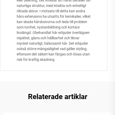
eller blekning. Det innebär att håret behåller sin
naturliga struktur, med intakta och enhetligt
riktade skivor. I motsats till detta kan andra
hårs extensions ha utsatts för kemikalier, vilket
kan skada hårsksivorna och leda till problem
som torrhet, nystanbildning och kortare
livslängd. Obehandlat hår erbjuder överlägsen
mjukhet, glans och hållbarhet och liknar
mycket naturligt, hälsosamt hår. Det erbjuder
också större mångsidighet vad gäller styling,
eftersom det säkert kan färgas och lösas utan
risk för kraftig skadning.
Relaterade artiklar