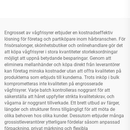
Engrosset av vågfrisyrer erbjuder en kostnadseffektiv
lösning för företag och partiköpare inom hårbranschen. För
frisörsalonger, skönhetsbutiker och onlinehandlare gör det
att köpa vågfrisyrer i stora kvantiteter storleksordningar
möjligt att uppnå betydande besparingar. Genom att
eliminera mellanhänder och köpa direkt från leverantörer
kan företag minska kostnader utan att offra kvaliteten på
produkterna som erbjuds till kunderna. Trots inköp i bulk
komprometteras inte kvaliteten på engrosserade
vågfrisyrer. Varje batch kontrolleras noggrant för att
säkerställa att håret uppfyller strikta kvalitetskrav, och
vågarna är noggrant tillverkade. Ett brett utbud av färger,
längder och strukturer finns tillgängligt för att möta de
olika behoven hos olika kunder. Dessutom erbjuder många
grossistleverantörer ytterligare fördelar såsom anpassad
förpackning, privat märkning och flexibla