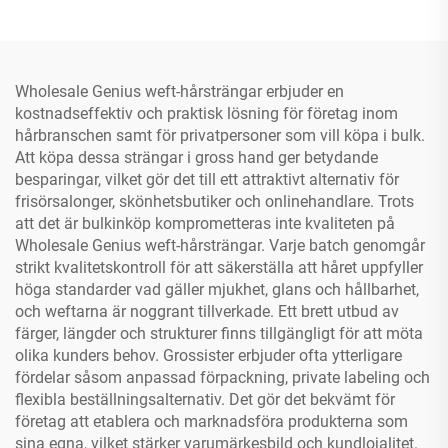
Wholesale Genius weft-hårsträngar erbjuder en
kostnadseffektiv och praktisk lösning för företag inom
hårbranschen samt för privatpersoner som vill köpa i bulk.
Att köpa dessa strängar i gross hand ger betydande
besparingar, vilket gör det till ett attraktivt alternativ för
frisörsalonger, skönhetsbutiker och onlinehandlare. Trots
att det är bulkinköp komprometteras inte kvaliteten på
Wholesale Genius weft-hårsträngar. Varje batch genomgår
strikt kvalitetskontroll för att säkerställa att håret uppfyller
höga standarder vad gäller mjukhet, glans och hållbarhet,
och weftarna är noggrant tillverkade. Ett brett utbud av
färger, längder och strukturer finns tillgängligt för att möta
olika kunders behov. Grossister erbjuder ofta ytterligare
fördelar såsom anpassad förpackning, private labeling och
flexibla beställningsalternativ. Det gör det bekvämt för
företag att etablera och marknadsföra produkterna som
sina egna, vilket stärker varumärkesbild och kundlojalitet.