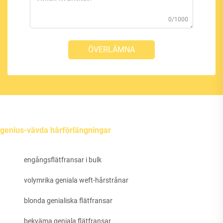
0/1000
ÖVERLÄMNA
genius-vävda hårförlängningar
engångsflätfransar i bulk
volymrika geniala weft-hårstrånar
blonda genialiska flätfransar
bekväma geniala flätfransar