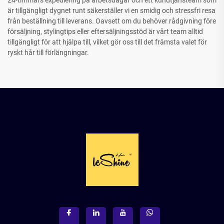
24-timmars expediering på arbetsdagar och ett kundtjänsteam som
är tillgängligt dygnet runt säkerställer vi en smidig och stressfri resa
från beställning till leverans. Oavsett om du behöver rådgivning före
försäljning, stylingtips eller eftersäljningsstöd är vårt team alltid
tillgängligt för att hjälpa till, vilket gör oss till det främsta valet för
ryskt hår till förlängningar.