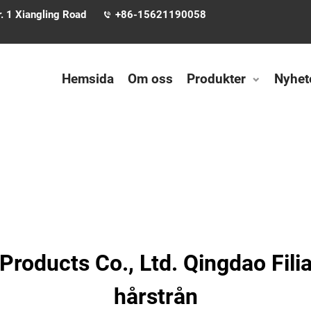
. 1 Xiangling Road
+86-15621190058
Hemsida
Om oss
Produkter
Nyhet
roducts Co., Ltd. Qingdao Filia
hårstrån