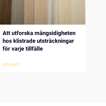
Att utforska mångsidigheten
Väl
hos klistrade utsträckningar
för
för varje tillfälle
VISA
VISA MER