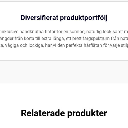
Diversifierat produktportfölj
 inklusive handknutna flätor för en sömlös, naturlig look samt ma
gder från korta till extra långa, ett brett färgspektrum från na
a, vågiga och lockiga, har vi den perfekta hårflätan för varje st
Relaterade produkter