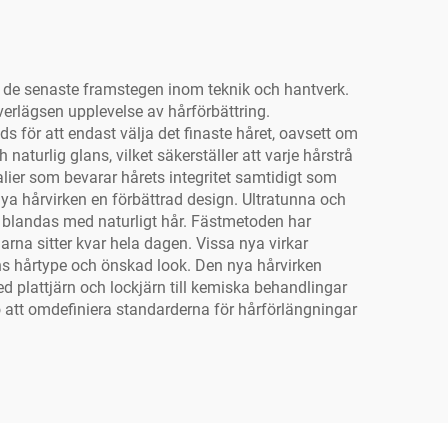
r de senaste framstegen inom teknik och hantverk.
erlägsen upplevelse av hårförbättring.
för att endast välja det finaste håret, oavsett om
naturlig glans, vilket säkerställer att varje hårstrå
alier som bevarar hårets integritet samtidigt som
ya hårvirken en förbättrad design. Ultratunna och
n blandas med naturligt hår. Fästmetoden har
garna sitter kvar hela dagen. Vissa nya virkar
ens hårtype och önskad look. Den nya hårvirken
d plattjärn och lockjärn till kemiska behandlingar
 att omdefiniera standarderna för hårförlängningar