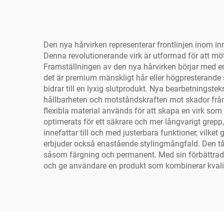
Den nya hårvirken representerar frontlinjen inom i
Denna revolutionerande virk är utformad för att m
Framställningen av den nya hårvirken börjar med e
det är premium mänskligt hår eller högpresterande synt
bidrar till en lyxig slutprodukt. Nya bearbetningst
hållbarheten och motståndskraften mot skador från 
flexibla material används för att skapa en virk so
optimerats för ett säkrare och mer långvarigt grepp, 
innefattar till och med justerbara funktioner, vil
erbjuder också enastående stylingmångfald. Den tål 
såsom färgning och permanent. Med sin förbättrade
och ge användare en produkt som kombinerar kvalitet