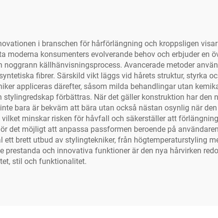
nnovationen i branschen för hårförlängning och kroppsligen visa
öta moderna konsumenters evolverande behov och erbjuder en öv
n noggrann källhänvisningsprocess. Avancerade metoder används 
etiska fibrer. Särskild vikt läggs vid hårets struktur, styrka och 
ekniker appliceras därefter, såsom milda behandlingar utan kemik
stylingredskap förbättras. När det gäller konstruktion har den n
m inte bara är bekväm att bära utan också nästan osynlig när de
vilket minskar risken för håvfall och säkerställer att förlängnin
ket gör det möjligt att anpassa passformen beroende på användar
ett brett utbud av stylingtekniker, från högtemperaturstyling me
 prestanda och innovativa funktioner är den nya hårvirken redo
, stil och funktionalitet.