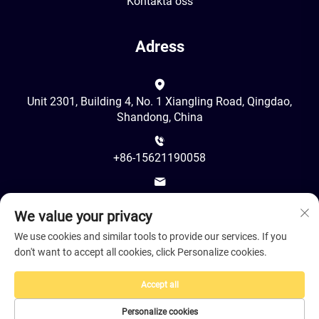
Kontakta oss
Adress
Unit 2301, Building 4, No. 1 Xiangling Road, Qingdao,
Shandong, China
+86-15621190058
[email protected]
We value your privacy
We use cookies and similar tools to provide our services. If you
don't want to accept all cookies, click Personalize cookies.
Accept all
Upphovsrätt © 2025 av Juancheng LeShine Hair Products Co.,
Ltd. Qingdao Filial -
Integritetspolicy
Personalize cookies