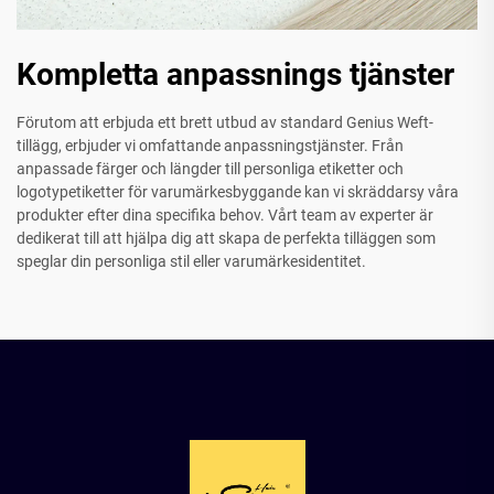
Kompletta anpassnings tjänster
Förutom att erbjuda ett brett utbud av standard Genius Weft-
tillägg, erbjuder vi omfattande anpassningstjänster. Från
anpassade färger och längder till personliga etiketter och
logotypetiketter för varumärkesbyggande kan vi skräddarsy våra
produkter efter dina specifika behov. Vårt team av experter är
dedikerat till att hjälpa dig att skapa de perfekta tilläggen som
speglar din personliga stil eller varumärkesidentitet.