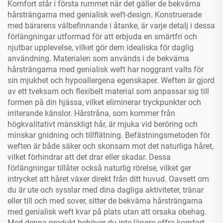
Komfort står i första rummet när det gäller de bekväma
hårsträngarna med genialisk weft-design. Konstruerade
med bärarens välbefinnande i åtanke, är varje detalj i dessa
förlängningar utformad för att erbjuda en smärtfri och
njutbar upplevelse, vilket gör dem idealiska för daglig
användning. Materialen som används i de bekväma
hårsträngarna med genialisk weft har noggrant valts för
sin mjukhet och hypoallergena egenskaper. Weften är gjord
av ett tveksam och flexibelt material som anpassar sig till
formen på din hjässa, vilket eliminerar tryckpunkter och
irriterande känslor. Hårstråna, som kommer från
högkvalitativt mänskligt hår, är mjuka vid beröring och
minskar gnidning och tillflätning. Befästningsmetoden för
weften är både säker och skonsam mot det naturliga håret,
vilket förhindrar att det drar eller skadar. Dessa
förlängningar tillåter också naturlig rörelse, vilket ger
intrycket att håret växer direkt från ditt huvud. Oavsett om
du är ute och sysslar med dina dagliga aktiviteter, tränar
eller till och med sover, sitter de bekväma hårsträngarna
med genialisk weft kvar på plats utan att orsaka obehag.
Med denna produkt behöver du inte längre offra komfort