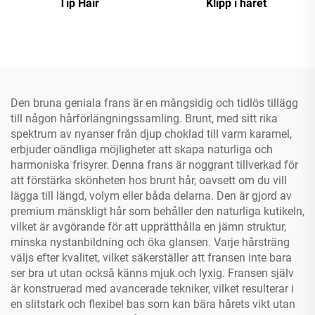
Tip Hair
Klipp i håret
Den bruna geniala frans är en mångsidig och tidlös tillägg
till någon hårförlängningssamling. Brunt, med sitt rika
spektrum av nyanser från djup choklad till varm karamel,
erbjuder oändliga möjligheter att skapa naturliga och
harmoniska frisyrer. Denna frans är noggrant tillverkad för
att förstärka skönheten hos brunt hår, oavsett om du vill
lägga till längd, volym eller båda delarna. Den är gjord av
premium mänskligt hår som behåller den naturliga kutikeln,
vilket är avgörande för att upprätthålla en jämn struktur,
minska nystanbildning och öka glansen. Varje hårsträng
väljs efter kvalitet, vilket säkerställer att fransen inte bara
ser bra ut utan också känns mjuk och lyxig. Fransen själv
är konstruerad med avancerade tekniker, vilket resulterar i
en slitstark och flexibel bas som kan bära hårets vikt utan