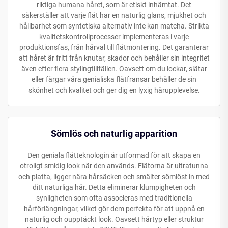
riktiga humana håret, som är etiskt inhämtat. Det
säkerställer att varje flät har en naturlig glans, mjukhet och
hållbarhet som syntetiska alternativ inte kan matcha. Strikta
kvalitetskontrollprocesser implementeras i varje
produktionsfas, från hårval till flätmontering. Det garanterar
att håret är fritt från knutar, skador och behåller sin integritet
även efter flera stylingtillfällen. Oavsett om du lockar, slätar
eller färgar våra genialiska flätfransar behåller de sin
skönhet och kvalitet och ger dig en lyxig hårupplevelse.
Sömlös och naturlig apparition
Den geniala flätteknologin är utformad för att skapa en
otroligt smidig look när den används. Flätorna är ultratunna
och platta, ligger nära hårsäcken och smälter sömlöst in med
ditt naturliga hår. Detta eliminerar klumpigheten och
synligheten som ofta associeras med traditionella
hårförlängningar, vilket gör dem perfekta för att uppnå en
naturlig och oupptäckt look. Oavsett hårtyp eller struktur