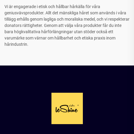
Vi är engagerade i etisk och hållbar hårkälla för våra
geniusvävsprodukter. Allt det mänskliga håret som används i våra
tillägg erhålls genom lagliga och moraliska medel, och vi respekterar
donators rättigheter. Genom att välja våra produkter får du inte
bara högkvalitativa hårförlängningar utan stöder också ett
varumärke som värnar om hållbarhet och etiska praxis inom
hårindustrin.