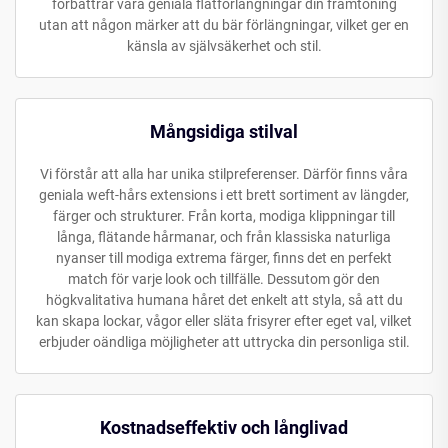
förbättrar våra geniala flätförlängningar din framtoning
utan att någon märker att du bär förlängningar, vilket ger en
känsla av självsäkerhet och stil.
Mångsidiga stilval
Vi förstår att alla har unika stilpreferenser. Därför finns våra
geniala weft-hårs extensions i ett brett sortiment av längder,
färger och strukturer. Från korta, modiga klippningar till
långa, flätande hårmanar, och från klassiska naturliga
nyanser till modiga extrema färger, finns det en perfekt
match för varje look och tillfälle. Dessutom gör den
högkvalitativa humana håret det enkelt att styla, så att du
kan skapa lockar, vågor eller släta frisyrer efter eget val, vilket
erbjuder oändliga möjligheter att uttrycka din personliga stil.
Kostnadseffektiv och långlivad