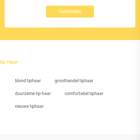
Verzenden
tip Haar
blond tiphaar
groothandel tiphaar
duurzame tip-haar
comfortabel tiphaar
nieuwe tiphaar