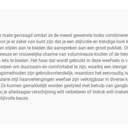
hoge mate gevraagd omdat ze de meest gewenste looks combinere
r je er zeker van kunt zijn dat je een stijlvolle en trendige look
 stijlen aan te bieden die aanspreken aan een groot publiek. O
ureuze en vrouwelijke charme van volumineuze krullen of de trendy
 iets te bieden. Het haar dat wordt gebruikt in deze weefsels i
tworpen om duurzaam en comfortabel te zijn, waarbij een stevige
ngsmethoden zijn gebruiksvriendelijk, waardoor het eenvoudig i
ire stijl haarverlengingen weefsel zijn verkrijgbaar in diverse k
tijl. Ze kunnen gemakkelijk worden gestyled met behulp van gangb
 je alledaagse verschijning wilt verbeteren of indruk wilt maken
ijlvolle keuze.