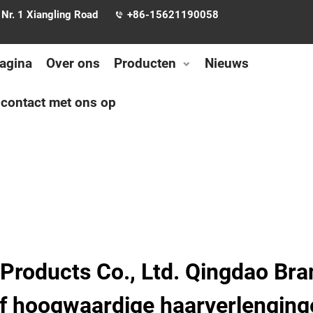
Nr. 1 Xiangling Road
+86-15621190058
pagina
Over ons
Producten
Nieuws
contact met ons op
Products Co., Ltd. Qingdao Bran
ef hoogwaardige haarverlenging