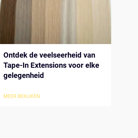
Ontdek de veelseerheid van
De 
Tape-In Extensions voor elke
sal
gelegenheid
MEER
MEER BEKIJKEN