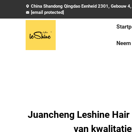
China Shandong Qingdao Eenheid 2301, Gebouw 4, 
[email protected]
Start
Neem 
Juancheng Leshine Hair 
van kwalitati