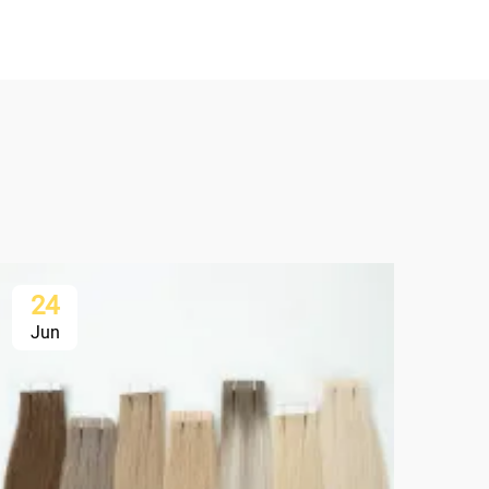
24
2
Jun
Ju