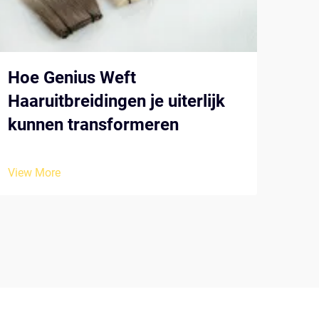
Hoe Genius Weft
De 
Haaruitbreidingen je uiterlijk
sal
kunnen transformeren
View
View More