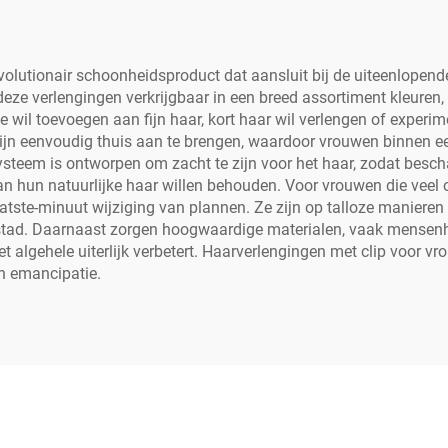
volutionair schoonheidsproduct dat aansluit bij de uiteenlopen
eze verlengingen verkrijgbaar in een breed assortiment kleuren, 
 wil toevoegen aan fijn haar, kort haar wil verlengen of experi
e zijn eenvoudig thuis aan te brengen, waardoor vrouwen binnen
systeem is ontworpen om zacht te zijn voor het haar, zodat besc
 hun natuurlijke haar willen behouden. Voor vrouwen die veel o
atste-minuut wijziging van plannen. Ze zijn op talloze manieren
 stad. Daarnaast zorgen hoogwaardige materialen, vaak mensenhaa
t algehele uiterlijk verbetert. Haarverlengingen met clip voor v
en emancipatie.