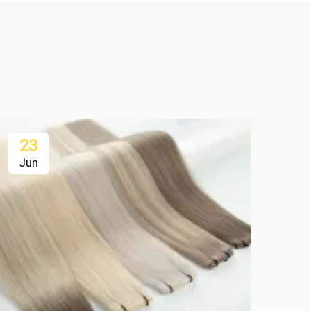
23
2
Jun
Ju