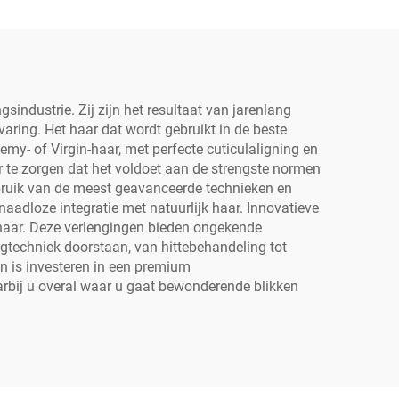
industrie. Zij zijn het resultaat van jarenlang
ring. Het haar dat wordt gebruikt in de beste
my- of Virgin-haar, met perfecte cuticulaligning en
r te zorgen dat het voldoet aan de strengste normen
gebruik van de meest geavanceerde technieken en
naadloze integratie met natuurlijk haar. Innovatieve
haar. Deze verlengingen bieden ongekende
ngtechniek doorstaan, van hittebehandeling tot
en is investeren in een premium
waarbij u overal waar u gaat bewonderende blikken