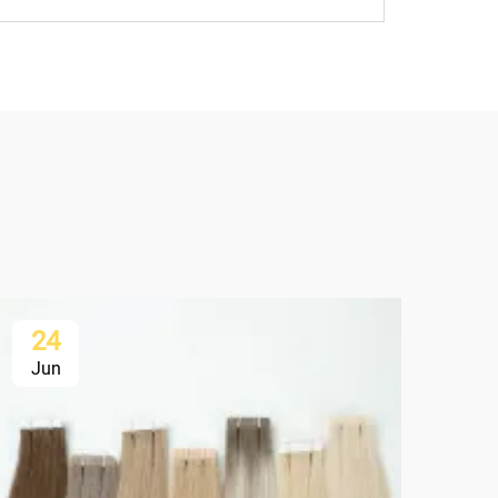
24
2
Jun
Ju