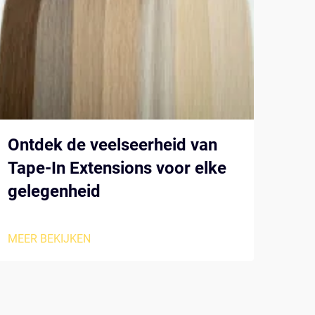
Ontdek de veelseerheid van
De 
Tape-In Extensions voor elke
sal
gelegenheid
MEER
MEER BEKIJKEN