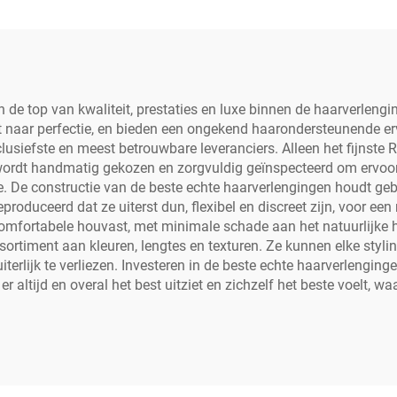
e top van kwaliteit, prestaties en luxe binnen de haarverlengings
naar perfectie, en bieden een ongekend haarondersteunende erva
siefste en meest betrouwbare leveranciers. Alleen het fijnste Re
r wordt handmatig gekozen en zorgvuldig geïnspecteerd om ervoo
ngte. De constructie van de beste echte haarverlengingen houdt 
oduceerd dat ze uiterst dun, flexibel en discreet zijn, voor een 
omfortabele houvast, met minimale schade aan het natuurlijke 
ortiment aan kleuren, lengtes en texturen. Ze kunnen elke styli
terlijk te verliezen. Investeren in de beste echte haarverlenging
r altijd en overal het best uitziet en zichzelf het beste voelt, 