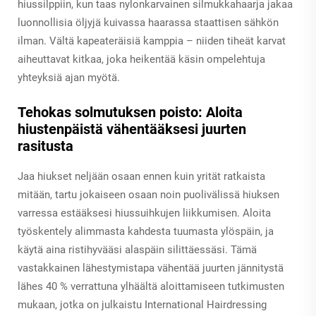
hiussilppiin, kun taas nylonkarvainen silmukkahaarja jakaa
luonnollisia öljyjä kuivassa haarassa staattisen sähkön
ilman. Vältä kapeateräisiä kamppia – niiden tiheät karvat
aiheuttavat kitkaa, joka heikentää käsin ompelehtuja
yhteyksiä ajan myötä.
Tehokas solmutuksen poisto: Aloita
hiustenpäistä vähentääksesi juurten
rasitusta
Jaa hiukset neljään osaan ennen kuin yrität ratkaista
mitään, tartu jokaiseen osaan noin puolivälissä hiuksen
varressa estääksesi hiussuihkujen liikkumisen. Aloita
työskentely alimmasta kahdesta tuumasta ylöspäin, ja
käytä aina ristihyvääsi alaspäin silittäessäsi. Tämä
vastakkainen lähestymistapa vähentää juurten jännitystä
lähes 40 % verrattuna ylhäältä aloittamiseen tutkimusten
mukaan, jotka on julkaistu International Hairdressing