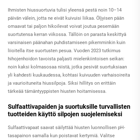
Ihmisten hiussuortuvia tulisi yleensä pestä noin 10–14
päivän välein, jotta ne eivät kuivuisi liikaa. Öljyisen pään
omaavat tai paljon hikoilevat voivat joutua pesemään
suortutensa kerran viikossa. Tällöin on parasta keskittyä
varsinaisen päänahan puhdistamiseen pikemminkin kuin
liioitella itse suortusten pesua. Vuoden 2023 tutkimus
hihojenhoidon tavoista paljasti mielenkiintoisen seikan:
noin kaksi kolmasosaa niistä, jotka pesivät suortuksiaan
yli kahdesti kuukaudessa, kohtasi kuivuuden varhaisoireita
ja vaurioituneita hiussilpoja. Siksi hillitys on erittäin
tärkeää tämäntyyppisten hiusten hoitamisessa.
Sulfaattivapaiden ja suortuksille turvallisten
tuotteiden käyttö silpojen suojelemiseksi
Sulfaattivapaat saavat säilyttää hiusten luonnollisen pH-
tasapainon samalla kun poistavat kertymiä. Valitse