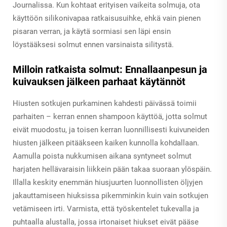
Journalissa. Kun kohtaat erityisen vaikeita solmuja, ota
käyttöön silikonivapaa ratkaisusuihke, ehkä vain pienen
pisaran verran, ja käytä sormiasi sen läpi ensin
löystääksesi solmut ennen varsinaista silitystä.
Milloin ratkaista solmut: Ennallaanpesun ja
kuivauksen jälkeen parhaat käytännöt
Hiusten sotkujen purkaminen kahdesti päivässä toimii
parhaiten – kerran ennen shampoon käyttöä, jotta solmut
eivät muodostu, ja toisen kerran luonnillisesti kuivuneiden
hiusten jälkeen pitääkseen kaiken kunnolla kohdallaan.
Aamulla poista nukkumisen aikana syntyneet solmut
harjaten hellävaraisin liikkein pään takaa suoraan ylöspäin.
Illalla keskity enemmän hiusjuurten luonnollisten öljyjen
jakauttamiseen hiuksissa pikemminkin kuin vain sotkujen
vetämiseen irti. Varmista, että työskentelet tukevalla ja
puhtaalla alustalla, jossa irtonaiset hiukset eivät pääse