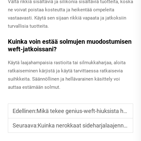
Vältä rikkiä sisältäviä ja silikonia sisältäviä tuotteita, koska
ne voivat poistaa kosteutta ja heikentää ompeleita
vastaavasti. Käytä sen sijaan rikkiä vapaata ja jatkoksiin
turvallisia tuotteita.
Kuinka voin estää solmujen muodostumisen
weft-jatkoissani?
Käytä laajahampaisia rastioita tai silmukkaharjaa, aloita
ratkaiseminen kärjistä ja käytä tarvittaessa ratkaisevia
suihkkeita. Säännöllinen ja hellävarainen käsittely voi
auttaa estämään solmut.
Edellinen:
Mikä tekee genius-weft-hiuksista helpommin asennettavat kuin tavalliset weft-hiuksia?
Seuraava:
Kuinka nerokkaat sideharjalaajennukset luovat luonnollisen näköistä hiusten tilavuutta?