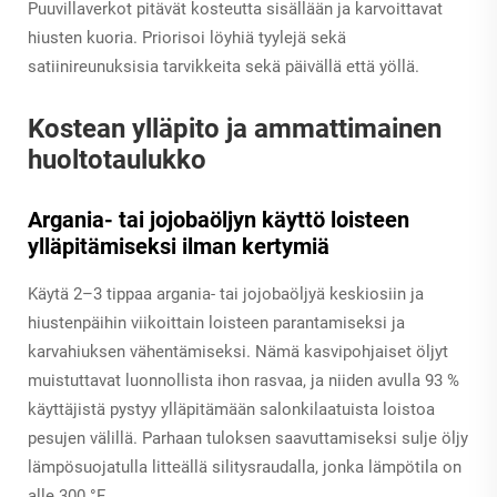
Puuvillaverkot pitävät kosteutta sisällään ja karvoittavat
hiusten kuoria. Priorisoi löyhiä tyylejä sekä
satiinireunuksisia tarvikkeita sekä päivällä että yöllä.
Kostean ylläpito ja ammattimainen
huoltotaulukko
Argania- tai jojobaöljyn käyttö loisteen
ylläpitämiseksi ilman kertymiä
Käytä 2–3 tippaa argania- tai jojobaöljyä keskiosiin ja
hiustenpäihin viikoittain loisteen parantamiseksi ja
karvahiuksen vähentämiseksi. Nämä kasvipohjaiset öljyt
muistuttavat luonnollista ihon rasvaa, ja niiden avulla 93 %
käyttäjistä pystyy ylläpitämään salonkilaatuista loistoa
pesujen välillä. Parhaan tuloksen saavuttamiseksi sulje öljy
lämpösuojatulla litteällä silitysraudalla, jonka lämpötila on
alle 300 °F.