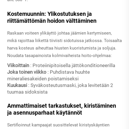
Kostemuunnin: Ylikostutuksen ja
riittämättömän hoidon välttäminen
Raskaan voiteen ylikäyttö johtaa jäämien kertymiseen,
mikä rajoittaa liikettä tiiviisti sidotuissa jatkossa. Toisaalta
harva kosteus aiheuttaa hiusten kuoristumista ja soljuja.
Noudata tasapainoista kolmivaiheista hoito-ohjelmaa:
Viikoittain
: Proteiinipitoisella jättökonditioneerilla
Joka toinen viikko
: Puhdistava huuhte
mineraliesakeiden poistamiseksi
Kuukausi
: Syväkosteutusmaski, joka levitetään 2
tuumaa sidoksista
Ammattimaiset tarkastukset, kiristäminen
ja asennusparhaat käytännöt
Sertifioinnut kampaajat suosittelevat kiristyskäyntien