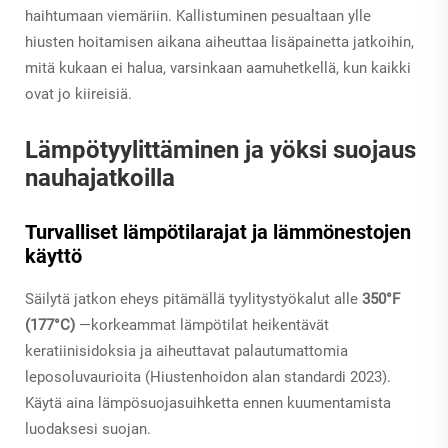
haihtumaan viemäriin. Kallistuminen pesualtaan ylle
hiusten hoitamisen aikana aiheuttaa lisäpainetta jatkoihin,
mitä kukaan ei halua, varsinkaan aamuhetkellä, kun kaikki
ovat jo kiireisiä.
Lämpötyylittäminen ja yöksi suojaus
nauhajatkoilla
Turvalliset lämpötilarajat ja lämmönestojen
käyttö
Säilytä jatkon eheys pitämällä tyylitystyökalut alle
350°F
(177°C)
—korkeammat lämpötilat heikentävät
keratiinisidoksia ja aiheuttavat palautumattomia
leposoluvaurioita (Hiustenhoidon alan standardi 2023).
Käytä aina lämpösuojasuihketta ennen kuumentamista
luodaksesi suojan.