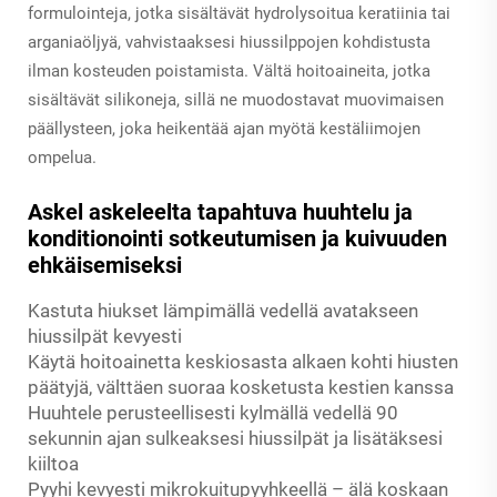
formulointeja, jotka sisältävät hydrolysoitua keratiinia tai
arganiaöljyä, vahvistaaksesi hiussilppojen kohdistusta
ilman kosteuden poistamista. Vältä hoitoaineita, jotka
sisältävät silikoneja, sillä ne muodostavat muovimaisen
päällysteen, joka heikentää ajan myötä kestäliimojen
ompelua.
Askel askeleelta tapahtuva huuhtelu ja
konditionointi sotkeutumisen ja kuivuuden
ehkäisemiseksi
Kastuta hiukset lämpimällä vedellä avatakseen
hiussilpät kevyesti
Käytä hoitoainetta keskiosasta alkaen kohti hiusten
päätyjä, välttäen suoraa kosketusta kestien kanssa
Huuhtele perusteellisesti kylmällä vedellä 90
sekunnin ajan sulkeaksesi hiussilpät ja lisätäksesi
kiiltoa
Pyyhi kevyesti mikrokuitupyyhkeellä – älä koskaan