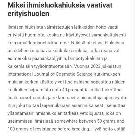
Miksi ihmisluokahiuksia vaativat
erityishuolen
Ihmisen hiuksista valmistettujen leikkeiden hoito vaatii
erityistä huomiota, koska ne käyttäytyvät samankaltaisesti
kuin omat luonnonhiuksemme. Näissä oikeissa hiuksissa
on edelleen suojaavia kutikulakerroksia, jotka reagoivat
esimerkiksi päänahkaöljyihin, lämpötyökaluihin ja
kaikenlaisiin tyyliointituotteisiin. Vuonna 2023 julkaistun
International Journal of Cosmetic Science -tutkimuksen
mukaan karkea käsittely voi itse asiassa nopeuttaa näiden
kutikulien hajoamista noin 40 prosenttia, mikä tarkoittaa
lisää harsottumista ja rikkoutuneita hiussuituja ajan myötä.
Kun joku hoitaa laajennuksiaan asianmukaisesti, se auttaa
ylläpitämään ihmishiuksien tärkeää vetolujuutta, joka on
useimmissa ihmisissä somewhere between 50 grams and
100 grams of resistance before breaking. Hyvä hoito estää