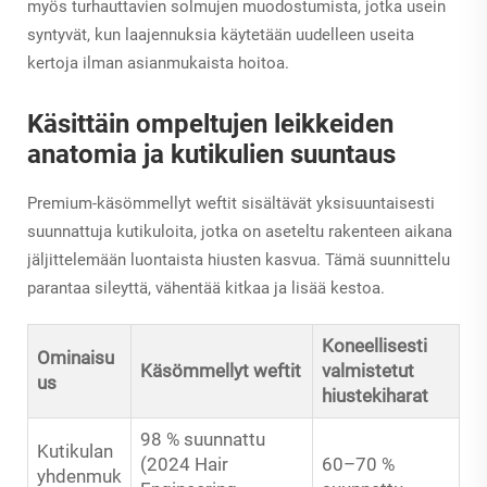
myös turhauttavien solmujen muodostumista, jotka usein
syntyvät, kun laajennuksia käytetään uudelleen useita
kertoja ilman asianmukaista hoitoa.
Käsittäin ompeltujen leikkeiden
anatomia ja kutikulien suuntaus
Premium-käsömmellyt weftit sisältävät yksisuuntaisesti
suunnattuja kutikuloita, jotka on aseteltu rakenteen aikana
jäljittelemään luontaista hiusten kasvua. Tämä suunnittelu
parantaa sileyttä, vähentää kitkaa ja lisää kestoa.
Koneellisesti
Ominaisu
Käsömmellyt weftit
valmistetut
us
hiustekiharat
98 % suunnattu
Kutikulan
(2024 Hair
60–70 %
yhdenmuk