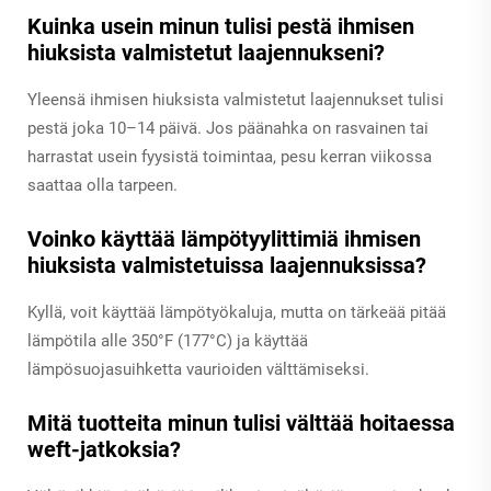
Kuinka usein minun tulisi pestä ihmisen
hiuksista valmistetut laajennukseni?
Yleensä ihmisen hiuksista valmistetut laajennukset tulisi
pestä joka 10–14 päivä. Jos päänahka on rasvainen tai
harrastat usein fyysistä toimintaa, pesu kerran viikossa
saattaa olla tarpeen.
Voinko käyttää lämpötyylittimiä ihmisen
hiuksista valmistetuissa laajennuksissa?
Kyllä, voit käyttää lämpötyökaluja, mutta on tärkeää pitää
lämpötila alle 350°F (177°C) ja käyttää
lämpösuojasuihketta vaurioiden välttämiseksi.
Mitä tuotteita minun tulisi välttää hoitaessa
weft-jatkoksia?