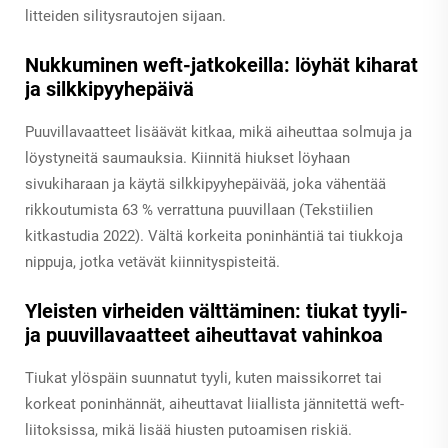
litteiden silitysrautojen sijaan.
Nukkuminen weft-jatkokeilla: löyhät kiharat
ja silkkipyyhepäivä
Puuvillavaatteet lisäävät kitkaa, mikä aiheuttaa solmuja ja
löystyneitä saumauksia. Kiinnitä hiukset löyhaan
sivukiharaan ja käytä silkkipyyhepäivää, joka vähentää
rikkoutumista 63 % verrattuna puuvillaan (Tekstiilien
kitkastudia 2022). Vältä korkeita poninhäntiä tai tiukkoja
nippuja, jotka vetävät kiinnityspisteitä.
Yleisten virheiden välttäminen: tiukat tyyli-
ja puuvillavaatteet aiheuttavat vahinkoa
Tiukat ylöspäin suunnatut tyyli, kuten maissikorret tai
korkeat poninhännät, aiheuttavat liiallista jännitettä weft-
liitoksissa, mikä lisää hiusten putoamisen riskiä.