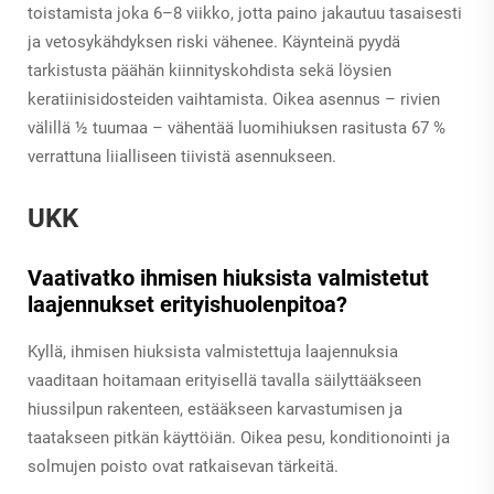
toistamista joka 6–8 viikko, jotta paino jakautuu tasaisesti
ja vetosykähdyksen riski vähenee. Käynteinä pyydä
tarkistusta päähän kiinnityskohdista sekä löysien
keratiinisidosteiden vaihtamista. Oikea asennus – rivien
välillä ½ tuumaa – vähentää luomihiuksen rasitusta 67 %
verrattuna liialliseen tiivistä asennukseen.
UKK
Vaativatko ihmisen hiuksista valmistetut
laajennukset erityishuolenpitoa?
Kyllä, ihmisen hiuksista valmistettuja laajennuksia
vaaditaan hoitamaan erityisellä tavalla säilyttääkseen
hiussilpun rakenteen, estääkseen karvastumisen ja
taatakseen pitkän käyttöiän. Oikea pesu, konditionointi ja
solmujen poisto ovat ratkaisevan tärkeitä.