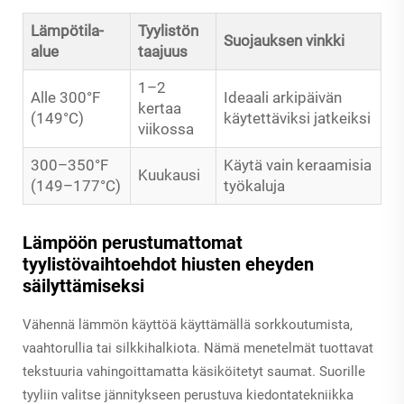
Lämpötila-
Tyylistön
Suojauksen vinkki
alue
taajuus
1–2
Alle 300°F
Ideaali arkipäivän
kertaa
(149°C)
käytettäviksi jatkeiksi
viikossa
300–350°F
Käytä vain keraamisia
Kuukausi
(149–177°C)
työkaluja
Lämpöön perustumattomat
tyylistövaihtoehdot hiusten eheyden
säilyttämiseksi
Vähennä lämmön käyttöä käyttämällä sorkkoutumista,
vaahtorullia tai silkkihalkiota. Nämä menetelmät tuottavat
tekstuuria vahingoittamatta käsiköitetyt saumat. Suorille
tyyliin valitse jännitykseen perustuva kiedontatekniikka