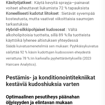
Käsityöjatkeet
: Käytä kevyitä sprayja—painavat
voiteet aiheuttavat liukumista 72 % tapauksista
Koneellisesti kudotut liitokset
: Sietävät syvempää
kosteutusta, mutta vaativat viikoittaisia saumojen
tarkastuksia
Hybridi-silkkipohjaiset kudososat
: Vältä
alkoholipitoisia tuotteita, sillä 89 %:lla tuotteista
käyttöikä lyhenee altistuksen yhteydessä
Säädä kuivatusmenetelmiä sen mukaan: Pyyhkäisykuivatus
säilyttää 92 % käsin kudottujen kudososien eheydestä
verrattuna 78 %:iin karkealla pyyhettärävityksellä (2023
Haircare Analytics).
Pestämis- ja konditionointitekniikat
kestäviä kudoshiuksia varten
Optimaalinen pesutiheys päänahan
öljyisyyden ja elintavan mukaan