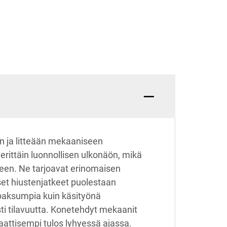
en ja litteään mekaaniseen
ittäin luonnollisen ulkonäön, mikä
tkeen. Ne tarjoavat erinomaisen
set hiustenjatkeet puolestaan
paksumpia kuin käsityönä
sti tilavuutta. Konetehdyt mekaanit
aattisempi tulos lyhyessä ajassa.