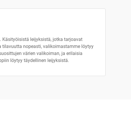
äsityöisistä leijyksistä, jotka tarjoavat
ta tilavuutta nopeasti, valikoimastamme löytyy
 suosittujen värien valikoiman, ja erilaisia
piin löytyy täydellinen leijyksistä.