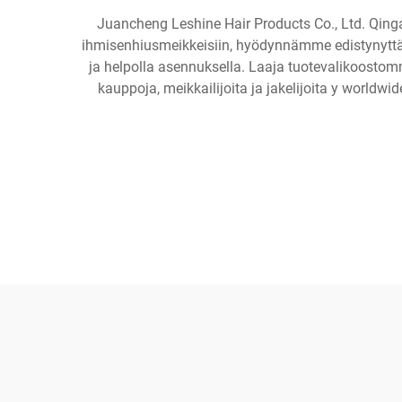
Juancheng Leshine Hair Products Co., Ltd. Qinga
ihmisenhiusmeikkeisiin, hyödynnämme edistynyttä te
ja helpolla asennuksella. Laaja tuotevalikoostomm
kauppoja, meikkailijoita ja jakelijoita y worldwi