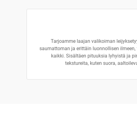
Tarjoamme laajan valikoiman leijyksetyyp
saumattoman ja erittäin luonnollisen ilmeen, 
kaikki. Sisältäen pituuksia lyhyistä ja pir
tekstureita, kuten suora, aaltoilev