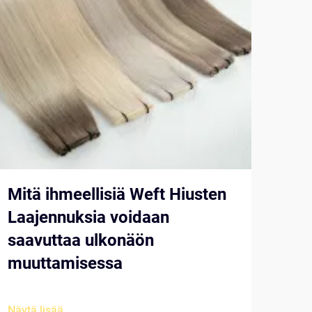
Mitä ihmeellisiä Weft Hiusten
Tu
Laajennuksia voidaan
nau
saavuttaa ulkonäön
mon
muuttamisessa
til
Näytä lisää
Näytä