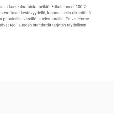
alla korkealaatuisia meikiä. Erikoistuneet 100 %
 erottuvat kestävyydellä, luonnollisella ulkonäöllä
ituuksilla, väreillä ja tekstuureilla. Palvellemme
tävät teollisuuden standardit tarjoten täydellisen