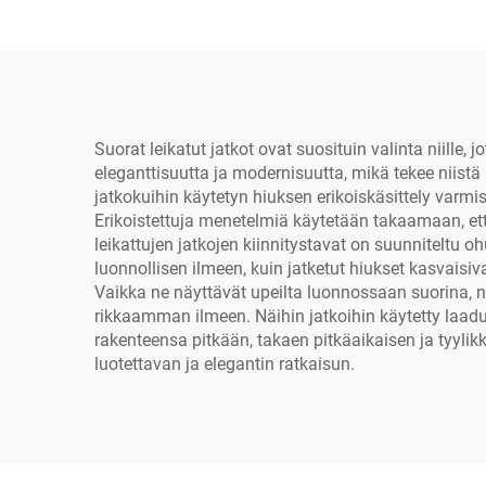
Suorat leikatut jatkot ovat suosituin valinta niille,
eleganttisuutta ja modernisuutta, mikä tekee niistä
jatkokuihin käytetyn hiuksen erikoiskäsittely var
Erikoistettuja menetelmiä käytetään takaamaan, et
leikattujen jatkojen kiinnitystavat on suunniteltu
luonnollisen ilmeen, kuin jatketut hiukset kasvaisiv
Vaikka ne näyttävät upeilta luonnossaan suorina, n
rikkaamman ilmeen. Näihin jatkoihin käytetty laadu
rakenteensa pitkään, takaen pitkäaikaisen ja tyylik
luotettavan ja elegantin ratkaisun.