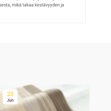
esta, mikä takaa kestävyyden ja
23
2
Jun
Ju