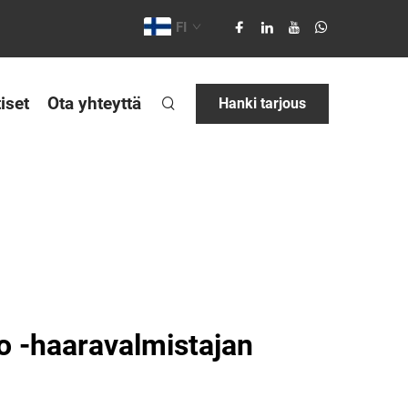
FI
iset
Ota yhteyttä
Hanki tarjous
o -haaravalmistajan