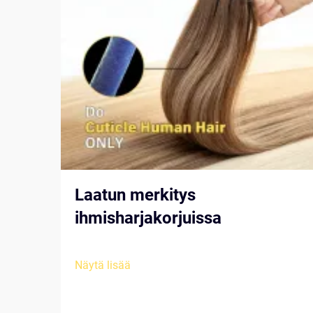
Laatun merkitys
ihmisharjakorjuissa
Näytä lisää