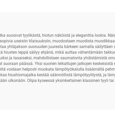
 jotka suosivat tyylikästä, hiotun näköistä ja eleganttia lookia. 
 sopivia useisiin tilaisuuksiin, muodostaen muodista muodikkaase
mistaa yhtäjakson suoruuden juuresta kärkeen samalla säilyttäe
tä hiusten leppä säilyy ehjänä, mikä auttaa vähentämään takkuu
 ohuiksi ja tasaiseksi, mahdollistaen saumatonta yhdistämistä 
at suoraan päässä. Yksi suorien leikattujen jatkojen keskeisistä 
iitä voidaan helposti muokata lämpötyökalulla lisäämällä pehme
kas hiushiomajalka kestää säännöllistä lämpötyylitystä, ja läm
kään ulkonäön. Olipa kyseessä yksinkertainen klassinen tyyli tai 