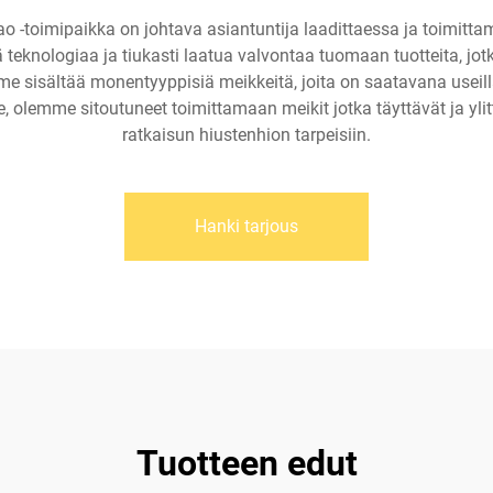
o -toimipaikka on johtava asiantuntija laadittaessa ja toimittam
knologiaa ja tiukasti laatua valvontaa tuomaan tuotteita, jotka
e sisältää monentyyppisiä meikkeitä, joita on saatavana useilla p
de, olemme sitoutuneet toimittamaan meikit jotka täyttävät ja ylit
ratkaisun hiustenhion tarpeisiin.
Hanki tarjous
Tuotteen edut