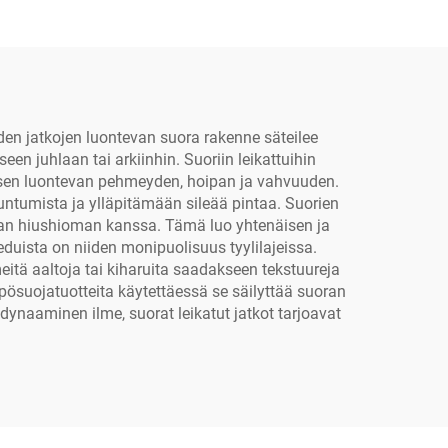
Näiden jatkojen luontevan suora rakenne säteilee
en juhlaan tai arkiinhin. Suoriin leikattuihin
n sen luontevan pehmeyden, hoipan ja vahvuuden.
ntumista ja ylläpitämään sileää pintaa. Suorien
oman hiushioman kanssa. Tämä luo yhtenäisen ja
eduista on niiden monipuolisuus tyylilajeissa.
itä aaltoja tai kiharuita saadakseen tekstuureja
pösuojatuotteita käytettäessä se säilyttää suoran
dynaaminen ilme, suorat leikatut jatkot tarjoavat