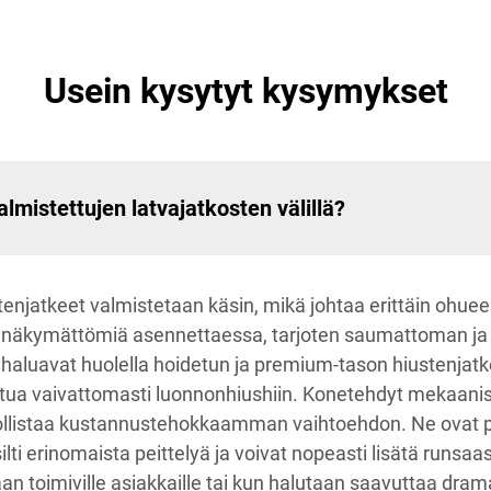
Usein kysytyt kysymykset
lmistettujen latvajatkosten välillä?
enjatkeet valmistetaan käsin, mikä johtaa erittäin ohue
 näkymättömiä asennettaessa, tarjoten saumattoman ja er
ka haluavat huolella hoidetun ja premium-tason hiustenja
autua vaivattomasti luonnonhiushiin. Konetehdyt mekaani
dollistaa kustannustehokkaamman vaihtoehdon. Ne ovat 
lti erinomaista peittelyä ja voivat nopeasti lisätä runsaa
n toimiville asiakkaille tai kun halutaan saavuttaa dram