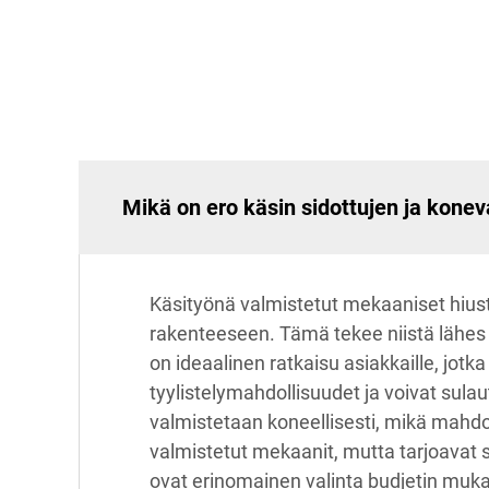
Mikä on ero käsin sidottujen ja koneva
Käsityönä valmistetut mekaaniset hiust
rakenteeseen. Tämä tekee niistä lähes
on ideaalinen ratkaisu asiakkaille, jot
tyylistelymahdollisuudet ja voivat sul
valmistetaan koneellisesti, mikä mah
valmistetut mekaanit, mutta tarjoavat si
ovat erinomainen valinta budjetin mukaa