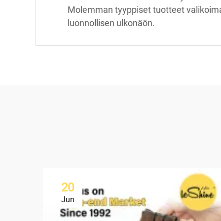
Molemman tyyppiset tuotteet valikoim
luonnollisen ulkonäön.
20
Jun