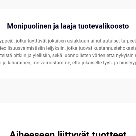
Monipuolinen ja laaja tuotevalikoosto
pejä, jotka täyttävät jokaisen asiakkaan ainutlaatuiset tarpeet. K
teollisuusvalmistisiin leijyksiin, jotka tuovat kustannustehokas
teistä pitkiin ja ylellisiin, sekä luonnollisten värien että nykyisin
a ja kiharainen, me varmistamme, että jokaiselle tyyli- ja hiustyyp
Aiheeseen liittyvät tuotteet