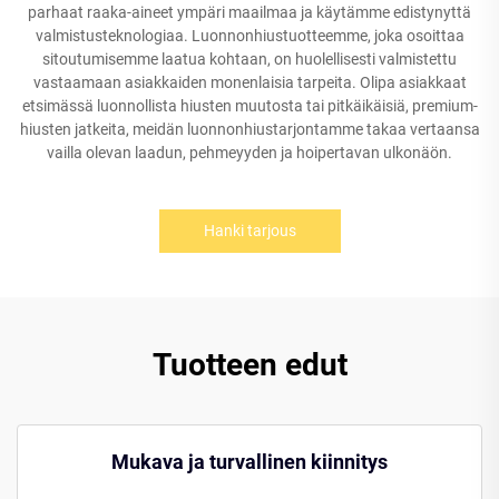
parhaat raaka-aineet ympäri maailmaa ja käytämme edistynyttä
valmistusteknologiaa. Luonnonhiustuotteemme, joka osoittaa
sitoutumisemme laatua kohtaan, on huolellisesti valmistettu
vastaamaan asiakkaiden monenlaisia tarpeita. Olipa asiakkaat
etsimässä luonnollista hiusten muutosta tai pitkäikäisiä, premium-
hiusten jatkeita, meidän luonnonhiustarjontamme takaa vertaansa
vailla olevan laadun, pehmeyyden ja hoipertavan ulkonäön.
Hanki tarjous
Tuotteen edut
Mukava ja turvallinen kiinnitys