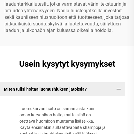
laaduntarkkailutestit, jotka varmistavat värin, tekstuurin ja
pituuden yhtenäisyyden. Näillä hiustenjatkeilla investoit
sekä kauniiseen hiushuoltoon että tuotteeseen, joka tarjoaa
pitkäaikaista suorituskykyä ja luotettavuutta, säilyttäen
laadun ja ulkonäön ajan kuluessa oikealla hoidolla.
Usein kysytyt kysymykset
Miten tulisi hoitaa luomushiuksen jatoksia?
Luomukarvan hoito on samanlaista kuin
oman karvanihon hoito, mutta siinä on
otettava huomioon muutama lisäseikka.
Käytä ensinnäkin sulfaattivapaita shampoja ja
kosteuttavia huuhteluvoiteita välttääksesi