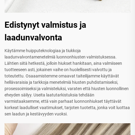
Edistynyt valmistus ja
laadunvalvonta
Käytämme huipputeknologiaa ja tiukkoja
laadunvalvontamenetelmiä luonnonhiusten valmistuksessa.
Lähtien siitä hetkestä, jolloin hiukset hankitaan, aina valmiiseen
tuotteeseen asti, jokainen vaihe on huolellisesti valvottu ja
toteutettu. Osaaamistemme omaavat taiteilijamme käyttävät
hellävaraisia ja tarkkoja menetelmiä hiusten puhdistamiseksi,
prosessoimiseksi ja valmisteluksi, varaten että hiusten luonnollinen
eheyden säilyy. Useita laatutarkistuksia tehdään
varmistaaksemme, että vain parhaat luonnonhiukset täyttävät
korkeat laadulliset vaatimukset, tarjoten tuotetta, jonka voit luottaa
sen laadun ja kestävyyden vuoksi.