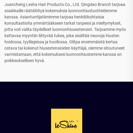
Juancheng Lesha Hair Products Co., Ltd. Qingdao Branch tarjoaa
asiakkaille räätälöityä kokemuksia luonnonhiustuotteidemme
kanssa. Asiantuntijatiimimme tarjoaa henkilökohtaisia
konsultaatioita ymmärtääkseen tarkat tarpeesi ja mieltymykset,
jotta voit valita täydelliset luonnonhiusextensiot. Tarjoamme myös
kattavaa myyntiin liittyvää tukea, joka sisältää neuvoja hiusten
hoidossa, tyylilajeissa ja huollossa. Olitpa ensimmäistä kertaa
ostava tai kokenut hiusextensioiden käyttäjä, olemme sitoutuneet
varmistamaan, että kokemuksesi luonnonhiustemme kanssa on
poikkeuksellisen hyvä.