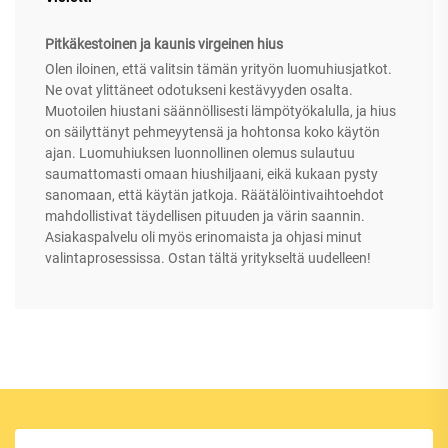
Pitkäkestoinen ja kaunis virgeinen hius
Olen iloinen, että valitsin tämän yrityön luomuhiusjatkot.
Ne ovat ylittäneet odotukseni kestävyyden osalta.
Muotoilen hiustani säännöllisesti lämpötyökalulla, ja hius
on säilyttänyt pehmeyytensä ja hohtonsa koko käytön
ajan. Luomuhiuksen luonnollinen olemus sulautuu
saumattomasti omaan hiushiljaani, eikä kukaan pysty
sanomaan, että käytän jatkoja. Räätälöintivaihtoehdot
mahdollistivat täydellisen pituuden ja värin saannin.
Asiakaspalvelu oli myös erinomaista ja ohjasi minut
valintaprosessissa. Ostan tältä yritykseltä uudelleen!