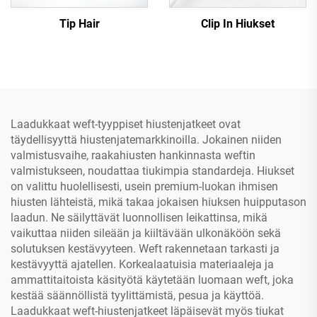
Tip Hair
Clip In Hiukset
Laadukkaat weft-tyyppiset hiustenjatkeet ovat
täydellisyyttä hiustenjatemarkkinoilla. Jokainen niiden
valmistusvaihe, raakahiusten hankinnasta weftin
valmistukseen, noudattaa tiukimpia standardeja. Hiukset
on valittu huolellisesti, usein premium-luokan ihmisen
hiusten lähteistä, mikä takaa jokaisen hiuksen huipputason
laadun. Ne säilyttävät luonnollisen leikattinsa, mikä
vaikuttaa niiden sileään ja kiiltävään ulkonäköön sekä
solutuksen kestävyyteen. Weft rakennetaan tarkasti ja
kestävyyttä ajatellen. Korkealaatuisia materiaaleja ja
ammattitaitoista käsityötä käytetään luomaan weft, joka
kestää säännöllistä tyylittämistä, pesua ja käyttöä.
Laadukkaat weft-hiustenjatkeet läpäisevät myös tiukat