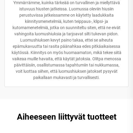
Ymmärrämme, kuinka tärkeää on turvallinen ja miellyttävä
istuvuus hiusten jatkeissa. Luomussa oleviin hiusiin
perustuvissa jatkeissamme on käytetty laadukkaita
kiinnitysmenetelmiä, kuten teippaus-, klipsi- ja
kutomamenetelmiä, jotka on suunniteltu siten, että ne eivät
vahingoita luomushiuksia ja tarjoavat silti tukevan pidon.
Luomushiuksen kevyt paino takaa, ettei se aiheuta
epämukavuutta tai rasita päänahkaa edes pitkäaikaisessa
käytössä. Kiinnitys on myös huomaamaton, mikä tekee siitä
vaikeaa muille havaita, että käytät jatoksia. Olitpa menossa
päivittäisiin, osallistumassa tapahtumiin tai nukkumassa,
voit luottaa siihen, että luomushiuksen jatokset pysyvät
paikallaan mukavasti ja turvallisesti.
Aiheeseen liittyvät tuotteet