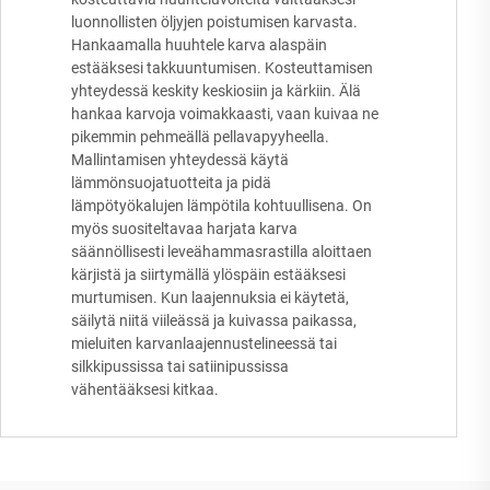
luonnollisten öljyjen poistumisen karvasta.
Hankaamalla huuhtele karva alaspäin
estääksesi takkuuntumisen. Kosteuttamisen
yhteydessä keskity keskiosiin ja kärkiin. Älä
hankaa karvoja voimakkaasti, vaan kuivaa ne
pikemmin pehmeällä pellavapyyheella.
Mallintamisen yhteydessä käytä
lämmönsuojatuotteita ja pidä
lämpötyökalujen lämpötila kohtuullisena. On
myös suositeltavaa harjata karva
säännöllisesti leveähammasrastilla aloittaen
kärjistä ja siirtymällä ylöspäin estääksesi
murtumisen. Kun laajennuksia ei käytetä,
säilytä niitä viileässä ja kuivassa paikassa,
mieluiten karvanlaajennustelineessä tai
silkkipussissa tai satiinipussissa
vähentääksesi kitkaa.