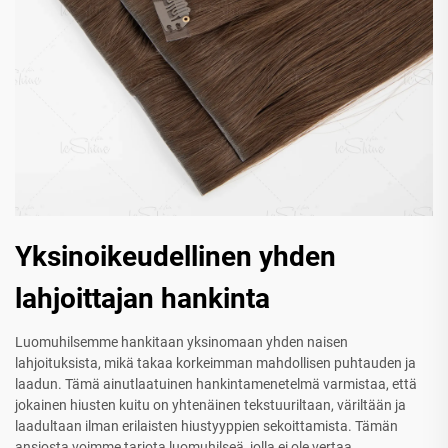
Yksinoikeudellinen yhden
lahjoittajan hankinta
Luomuhilsemme hankitaan yksinomaan yhden naisen
lahjoituksista, mikä takaa korkeimman mahdollisen puhtauden ja
laadun. Tämä ainutlaatuinen hankintamenetelmä varmistaa, että
jokainen hiusten kuitu on yhtenäinen tekstuuriltaan, väriltään ja
laadultaan ilman erilaisten hiustyyppien sekoittamista. Tämän
ansiosta voimme tarjota luomuhilseä, jolla ei ole vertaa