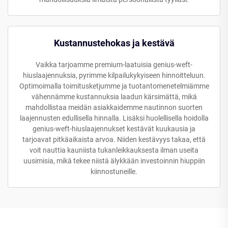
Kustannustehokas ja kestävä
Vaikka tarjoamme premium-laatuisia genius-weft-
hiuslaajennuksia, pyrimme kilpailukykyiseen hinnoitteluun.
Optimoimalla toimitusketjumme ja tuotantomenetelmiämme
vähennämme kustannuksia laadun kärsimättä, mikä
mahdollistaa meidän asiakkaidemme nautinnon suorten
laajennusten edullisella hinnalla. Lisäksi huolellisella hoidolla
genius-weft-hiuslaajennukset kestävät kuukausia ja
tarjoavat pitkäaikaista arvoa. Niiden kestävyys takaa, että
voit nauttia kauniista tukanleikkauksesta ilman useita
uusimisia, mikä tekee niistä älykkään investoinnin hiuppiin
kiinnostuneille.