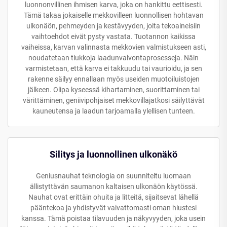
luonnonvillinen ihmisen karva, joka on hankittu eettisesti.
Tämä takaa jokaiselle mekkovilleen luonnollisen hohtavan
ulkonäön, pehmeyden ja kestävyyden, joita tekoaineisiin
vaihtoehdot eivät pysty vastata. Tuotannon kaikissa
vaiheissa, karvan valinnasta mekkovien valmistukseen asti,
noudatetaan tiukkoja laadunvalvontaprosesseja. Näin
varmistetaan, että karva ei takkuudu tai vaurioidu, ja sen
rakenne säilyy ennallaan myös useiden muotoiluistojen
jälkeen. Olipa kyseessä kihartaminen, suorittaminen tai
värittäminen, geniivipohjaiset mekkovillajatkosi säilyttävät
kauneutensa ja laadun tarjoamalla ylellisen tunteen.
Silitys ja luonnollinen ulkonäkö
Geniusnauhat teknologia on suunniteltu luomaan
ällistyttävän saumanon kaltaisen ulkonäön käytössä.
Nauhat ovat erittäin ohuita ja litteitä, sijaitsevat lähellä
pääntekoa ja yhdistyvät vaivattomasti oman hiustesi
kanssa. Tämä poistaa tilavuuden ja näkyvyyden, joka usein