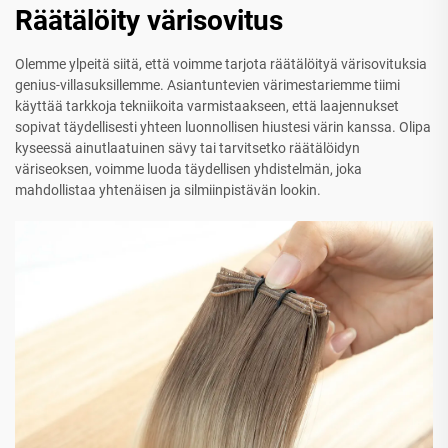
Räätälöity värisovitus
Olemme ylpeitä siitä, että voimme tarjota räätälöityä värisovituksia
genius-villasuksillemme. Asiantuntevien värimestariemme tiimi
käyttää tarkkoja tekniikoita varmistaakseen, että laajennukset
sopivat täydellisesti yhteen luonnollisen hiustesi värin kanssa. Olipa
kyseessä ainutlaatuinen sävy tai tarvitsetko räätälöidyn
väriseoksen, voimme luoda täydellisen yhdistelmän, joka
mahdollistaa yhtenäisen ja silmiinpistävän lookin.