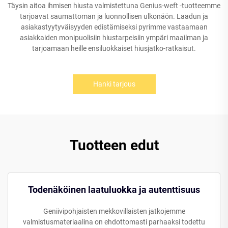
Täysin aitoa ihmisen hiusta valmistettuna Genius-weft -tuotteemme
tarjoavat saumattoman ja luonnollisen ulkonäön. Laadun ja
asiakastyytyväisyyden edistämiseksi pyrimme vastaamaan
asiakkaiden monipuolisiin hiustarpeisiin ympäri maailman ja
tarjoamaan heille ensiluokkaiset hiusjatko-ratkaisut.
Hanki tarjous
Tuotteen edut
Todenäköinen laatuluokka ja autenttisuus
Geniivipohjaisten mekkovillaisten jatkojemme
valmistusmateriaalina on ehdottomasti parhaaksi todettu