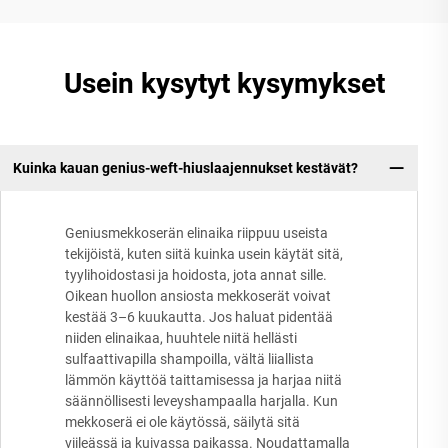
Usein kysytyt kysymykset
Kuinka kauan genius-weft-hiuslaajennukset kestävät?
Geniusmekkoserän elinaika riippuu useista
tekijöistä, kuten siitä kuinka usein käytät sitä,
tyylihoidostasi ja hoidosta, jota annat sille.
Oikean huollon ansiosta mekkoserät voivat
kestää 3–6 kuukautta. Jos haluat pidentää
niiden elinaikaa, huuhtele niitä hellästi
sulfaattivapilla shampoilla, vältä liiallista
lämmön käyttöä taittamisessa ja harjaa niitä
säännöllisesti leveyshampaalla harjalla. Kun
mekkoserä ei ole käytössä, säilytä sitä
viileässä ja kuivassa paikassa. Noudattamalla