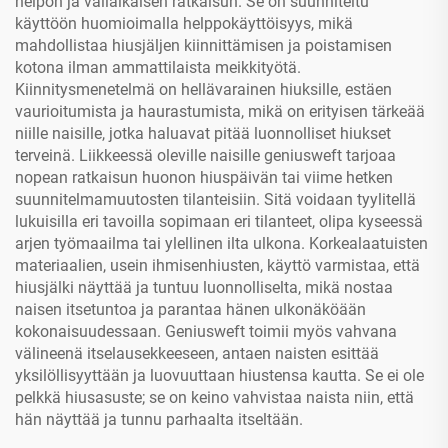
helpon ja väliaikaisen ratkaisun. Se on suunniteltu
käyttöön huomioimalla helppokäyttöisyys, mikä
mahdollistaa hiusjäljen kiinnittämisen ja poistamisen
kotona ilman ammattilaista meikkityötä.
Kiinnitysmenetelmä on hellävarainen hiuksille, estäen
vaurioitumista ja haurastumista, mikä on erityisen tärkeää
niille naisille, jotka haluavat pitää luonnolliset hiukset
terveinä. Liikkeessä oleville naisille geniusweft tarjoaa
nopean ratkaisun huonon hiuspäivän tai viime hetken
suunnitelmamuutosten tilanteisiin. Sitä voidaan tyylitellä
lukuisilla eri tavoilla sopimaan eri tilanteet, olipa kyseessä
arjen työmaailma tai ylellinen ilta ulkona. Korkealaatuisten
materiaalien, usein ihmisenhiusten, käyttö varmistaa, että
hiusjälki näyttää ja tuntuu luonnolliselta, mikä nostaa
naisen itsetuntoa ja parantaa hänen ulkonäköään
kokonaisuudessaan. Geniusweft toimii myös vahvana
välineenä itselausekkeeseen, antaen naisten esittää
yksilöllisyyttään ja luovuuttaan hiustensa kautta. Se ei ole
pelkkä hiusasuste; se on keino vahvistaa naista niin, että
hän näyttää ja tunnu parhaalta itseltään.