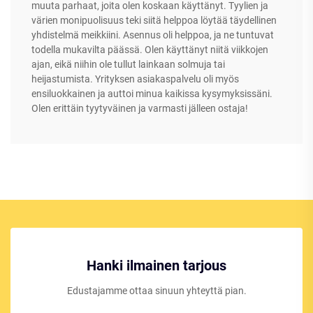
muuta parhaat, joita olen koskaan käyttänyt. Tyylien ja
värien monipuolisuus teki siitä helppoa löytää täydellinen
yhdistelmä meikkiini. Asennus oli helppoa, ja ne tuntuvat
todella mukavilta päässä. Olen käyttänyt niitä viikkojen
ajan, eikä niihin ole tullut lainkaan solmuja tai
heijastumista. Yrityksen asiakaspalvelu oli myös
ensiluokkainen ja auttoi minua kaikissa kysymyksissäni.
Olen erittäin tyytyväinen ja varmasti jälleen ostaja!
Hanki ilmainen tarjous
Edustajamme ottaa sinuun yhteyttä pian.