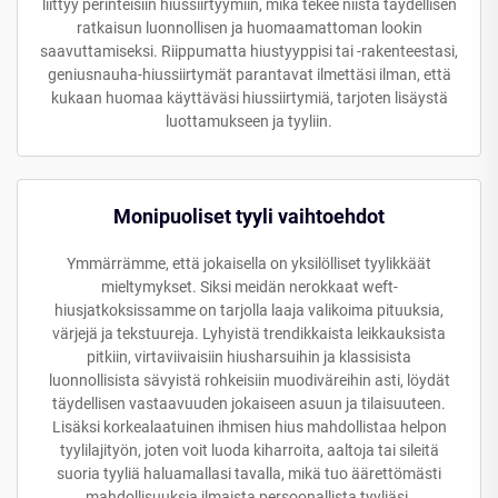
liittyy perinteisiin hiussiirtyymiin, mikä tekee niistä täydellisen
ratkaisun luonnollisen ja huomaamattoman lookin
saavuttamiseksi. Riippumatta hiustyyppisi tai -rakenteestasi,
geniusnauha-hiussiirtymät parantavat ilmettäsi ilman, että
kukaan huomaa käyttäväsi hiussiirtymiä, tarjoten lisäystä
luottamukseen ja tyyliin.
Monipuoliset tyyli vaihtoehdot
Ymmärrämme, että jokaisella on yksilölliset tyylikkäät
mieltymykset. Siksi meidän nerokkaat weft-
hiusjatkoksissamme on tarjolla laaja valikoima pituuksia,
värjejä ja tekstuureja. Lyhyistä trendikkaista leikkauksista
pitkiin, virtaviivaisiin hiusharsuihin ja klassisista
luonnollisista sävyistä rohkeisiin muodiväreihin asti, löydät
täydellisen vastaavuuden jokaiseen asuun ja tilaisuuteen.
Lisäksi korkealaatuinen ihmisen hius mahdollistaa helpon
tyylilajityön, joten voit luoda kiharroita, aaltoja tai sileitä
suoria tyyliä haluamallasi tavalla, mikä tuo äärettömästi
mahdollisuuksia ilmaista persoonallista tyyliäsi.