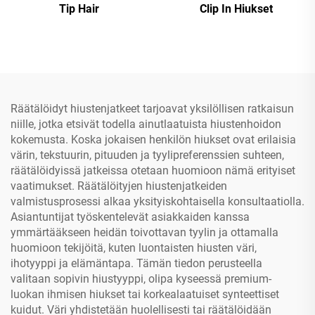
Tip Hair
Clip In Hiukset
Räätälöidyt hiustenjatkeet tarjoavat yksilöllisen ratkaisun
niille, jotka etsivät todella ainutlaatuista hiustenhoidon
kokemusta. Koska jokaisen henkilön hiukset ovat erilaisia
värin, tekstuurin, pituuden ja tyylipreferenssien suhteen,
räätälöidyissä jatkeissa otetaan huomioon nämä erityiset
vaatimukset. Räätälöityjen hiustenjatkeiden
valmistusprosessi alkaa yksityiskohtaisella konsultaatiolla.
Asiantuntijat työskentelevät asiakkaiden kanssa
ymmärtääkseen heidän toivottavan tyylin ja ottamalla
huomioon tekijöitä, kuten luontaisten hiusten väri,
ihotyyppi ja elämäntapa. Tämän tiedon perusteella
valitaan sopivin hiustyyppi, olipa kyseessä premium-
luokan ihmisen hiukset tai korkealaatuiset synteettiset
kuidut. Väri yhdistetään huolellisesti tai räätälöidään