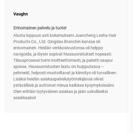
Vaughn
Erinomainen palvelu ja tuote!
Alusta loppuun asti kokemukseni Juancheng Lesha Hair
Products Co., Ltd. Qingdao Branchin kanssa oli
erinomainen. Heidän verkkosivustonsa oli helppo
navigoida, ja löysin sopivat hiussuoristukset nopeasti.
Tilausprosessi toimi moitteettomasti, ja paketti saapui
ajoissa. Hiussuoristusten laatu on huipputasoa –
pehmeät, helposti muotoiltavat ja kiinnitys oli turvallinen.
Lisäksi heidän asiakaspalvelutyöntekijänsä olivat
ystävällisiä ja auttoivat minua kaikissa kysymyksissäni.
Olen erittäin tyytyväinen asiakas ja jään uskolliseksi
asiakkaaksi!