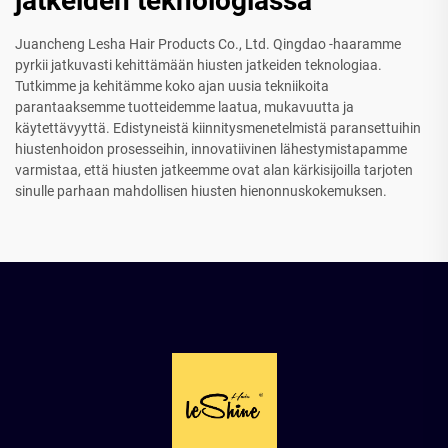
jatkeiden teknologiassa
Juancheng Lesha Hair Products Co., Ltd. Qingdao -haaramme
pyrkii jatkuvasti kehittämään hiusten jatkeiden teknologiaa.
Tutkimme ja kehitämme koko ajan uusia tekniikoita
parantaaksemme tuotteidemme laatua, mukavuutta ja
käytettävyyttä. Edistyneistä kiinnitysmenetelmistä paransettuihin
hiustenhoidon prosesseihin, innovatiivinen lähestymistapamme
varmistaa, että hiusten jatkeemme ovat alan kärkisijoilla tarjoten
sinulle parhaan mahdollisen hiusten hienonnuskokemuksen.