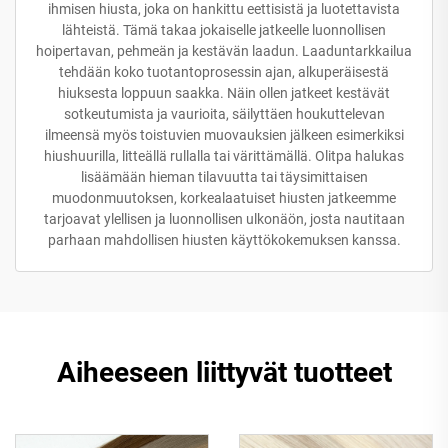
ihmisen hiusta, joka on hankittu eettisistä ja luotettavista
lähteistä. Tämä takaa jokaiselle jatkeelle luonnollisen
hoipertavan, pehmeän ja kestävän laadun. Laaduntarkkailua
tehdään koko tuotantoprosessin ajan, alkuperäisestä
hiuksesta loppuun saakka. Näin ollen jatkeet kestävät
sotkeutumista ja vaurioita, säilyttäen houkuttelevan
ilmeensä myös toistuvien muovauksien jälkeen esimerkiksi
hiushuurilla, litteällä rullalla tai värittämällä. Olitpa halukas
lisäämään hieman tilavuutta tai täysimittaisen
muodonmuutoksen, korkealaatuiset hiusten jatkeemme
tarjoavat ylellisen ja luonnollisen ulkonäön, josta nautitaan
parhaan mahdollisen hiusten käyttökokemuksen kanssa.
Aiheeseen liittyvät tuotteet