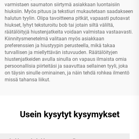
varmistaen saumaton siirtymä asiakkaan luontaisiin
hiuksiin. Myös pituus ja tekstiuri mukautetaan saadakseen
halutun tyylin. Olipa tavoitteena pitkät, vapaasti putoavat
hiukset, lyhyt teksturoitu bob tai jotain siltä väliltä,
räätälöityjä hiustenjatkeita voidaan valmistaa vastaavasti.
Kiinnitysmenetelmä valitaan myös asiakkaan
preferenssien ja hiustyypin perusteella, mikä takaa
turvallisen ja miellyttävän istuvuuden. Räätälöityjen
hiustenjatkeiden avulla sinulla on vapaus ilmaista omia
persoonallisia piirteitäsi ja saavuttaa sellainen tyyli, joka
on täysin sinulle ominainen, ja näin tehdä rohkea ilmentö
missä tahansa liikut.
Usein kysytyt kysymykset