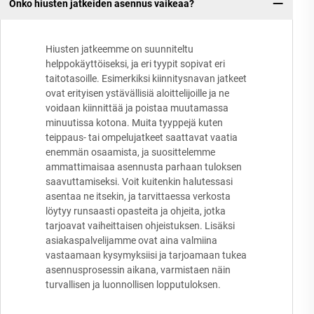
Onko hiusten jatkeiden asennus vaikeaa?
Hiusten jatkeemme on suunniteltu
helppokäyttöiseksi, ja eri tyypit sopivat eri
taitotasoille. Esimerkiksi kiinnitysnavan jatkeet
ovat erityisen ystävällisiä aloittelijoille ja ne
voidaan kiinnittää ja poistaa muutamassa
minuutissa kotona. Muita tyyppejä kuten
teippaus- tai ompelujatkeet saattavat vaatia
enemmän osaamista, ja suosittelemme
ammattimaisaa asennusta parhaan tuloksen
saavuttamiseksi. Voit kuitenkin halutessasi
asentaa ne itsekin, ja tarvittaessa verkosta
löytyy runsaasti opasteita ja ohjeita, jotka
tarjoavat vaiheittaisen ohjeistuksen. Lisäksi
asiakaspalvelijamme ovat aina valmiina
vastaamaan kysymyksiisi ja tarjoamaan tukea
asennusprosessin aikana, varmistaen näin
turvallisen ja luonnollisen lopputuloksen.