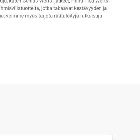
uja, kuten Genius Wefts -jatkeet, Hand-Tied Wefts -
hmisvillatuotteita, jotka takaavat kestävyyden ja
nä, voimme myös tarjota räätälöityjä ratkaisuja