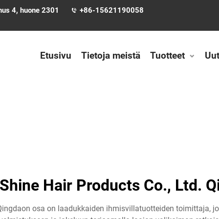
nnus 4, huone 2301
+86-15621190058
Etusivu
Tietoja meistä
Tuotteet
Uut
hine Hair Products Co., Ltd. 
Qingdaon osa on laadukkaiden ihmisvillatuotteiden toimittaja, j