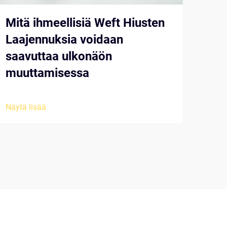
Mitä ihmeellisiä Weft Hiusten
Tu
Laajennuksia voidaan
nau
saavuttaa ulkonäön
mon
muuttamisessa
til
Näytä lisää
Näytä