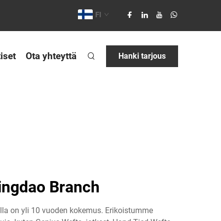
FI
iset
Ota yhteyttä
Hanki tarjous
Qingdao Branch
olla on yli 10 vuoden kokemus. Erikoistumme