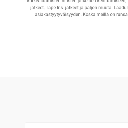
korkealaatuisten hiusten jatkeiden kehittämiseen, 
jatkeet, Tape-Ins -jatkeet ja paljon muuta. Laad
asiakastyytyväisyyden. Koska meillä on runsaas