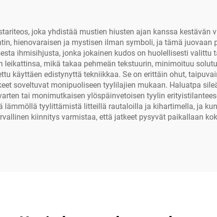
tariteos, joka yhdistää mustien hiusten ajan kanssa kestävän v
antin, hienovaraisen ja mystisen ilman symboli, ja tämä juovaa
esta ihmisihjusta, jonka jokainen kudos on huolellisesti valittu
en leikattinsa, mikä takaa pehmeän tekstuurin, minimoituu solutus
ttu käyttäen edistynyttä tekniikkaa. Se on erittäin ohut, taipuv
t soveltuvat monipuoliseen tyylilajien mukaan. Haluatpa sileän
arten tai monimutkaisen ylöspäinvetoisen tyylin erityistilantee
lämmöllä tyylittämistä litteillä rautaloilla ja kihartimella, ja
allinen kiinnitys varmistaa, että jatkeet pysyvät paikallaan kok