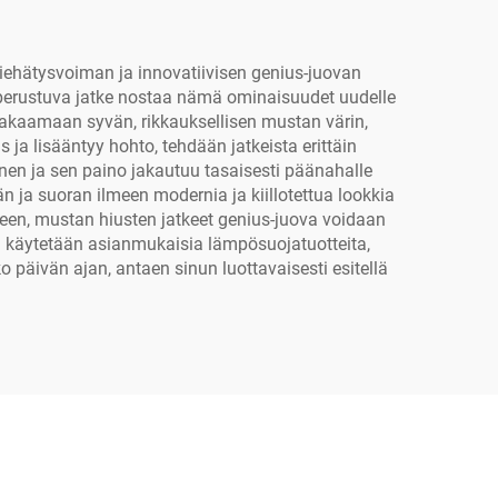
iehätysvoiman ja innovatiivisen genius-juovan
n perustuva jatke nostaa nämä ominaisuudet uudelle
 takaamaan syvän, rikkauksellisen mustan värin,
 ja lisääntyy hohto, tehdään jatkeista erittäin
ainen ja sen paino jakautuu tasaisesti päänahalle
 ja suoran ilmeen modernia ja kiillotettua lookkia
seen, mustan hiusten jatkeet genius-juova voidaan
 kun käytetään asianmukaisia lämpösuojatuotteita,
o päivän ajan, antaen sinun luottavaisesti esitellä