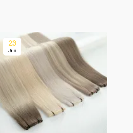
23
2
Jun
Ju