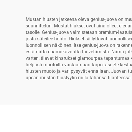
Mustan hiusten jatkeena oleva genius-juova on mes
suunnittelun. Mustat hiukset ovat aina olleet eleg
tasolle. Genius-juova valmistetaan premium-laatuis
josta säteilee hohto. Hiukset säilyttävät luonnollis
luonnollisen näköinen. Itse genius-juova on rakenne
estämättä epämukavuutta tai vetämistä. Nämä jatkee
varten, tilavat kiharukset glamourpaa tapahtumaa v
helposti muotoilla vastaamaan tarpeitasi. Se kestää 
hiusten muoto ja väri pysyvät ennallaan. Juovan turv
upean mustan hiustyylin millä tahansa tilanteessa.