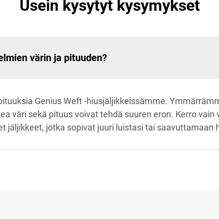
Usein kysytyt kysymykset
elmien värin ja pituuden?
ja pituuksia Genius Weft -hiusjäljikkeissämme. Ymmärrämm
ea väri sekä pituus voivat tehdä suuren eron. Kerro vain
 jäljikkeet, jotka sopivat juuri luistasi tai saavuttamaan