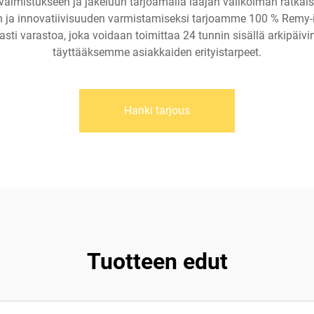
valmistukseen ja jakeluun tarjoamalla laajan valikoiman ratkais
un ja innovatiivisuuden varmistamiseksi tarjoamme 100 % Remy-i
ti varastoa, joka voidaan toimittaa 24 tunnin sisällä arkipäivi
täyttääksemme asiakkaiden erityistarpeet.
Hanki tarjous
Tuotteen edut