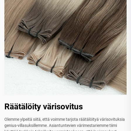
Räätälöity värisovitus
Olemme ylpeitä siitä, että voimme tarjota räätälöityä värisovituksia
genius-villasuksillemme. Asiantuntevien värimestariemme tiimi