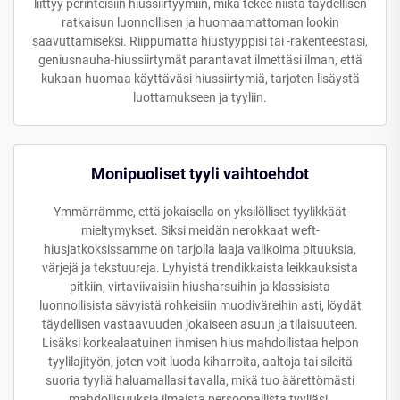
liittyy perinteisiin hiussiirtyymiin, mikä tekee niistä täydellisen
ratkaisun luonnollisen ja huomaamattoman lookin
saavuttamiseksi. Riippumatta hiustyyppisi tai -rakenteestasi,
geniusnauha-hiussiirtymät parantavat ilmettäsi ilman, että
kukaan huomaa käyttäväsi hiussiirtymiä, tarjoten lisäystä
luottamukseen ja tyyliin.
Monipuoliset tyyli vaihtoehdot
Ymmärrämme, että jokaisella on yksilölliset tyylikkäät
mieltymykset. Siksi meidän nerokkaat weft-
hiusjatkoksissamme on tarjolla laaja valikoima pituuksia,
värjejä ja tekstuureja. Lyhyistä trendikkaista leikkauksista
pitkiin, virtaviivaisiin hiusharsuihin ja klassisista
luonnollisista sävyistä rohkeisiin muodiväreihin asti, löydät
täydellisen vastaavuuden jokaiseen asuun ja tilaisuuteen.
Lisäksi korkealaatuinen ihmisen hius mahdollistaa helpon
tyylilajityön, joten voit luoda kiharroita, aaltoja tai sileitä
suoria tyyliä haluamallasi tavalla, mikä tuo äärettömästi
mahdollisuuksia ilmaista persoonallista tyyliäsi.