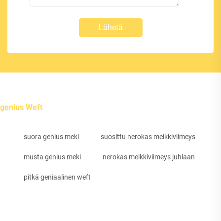
Lähetä
genius Weft
suora genius meki
suosittu nerokas meikkiviimeys
musta genius meki
nerokas meikkiviimeys juhlaan
pitkä geniaalinen weft