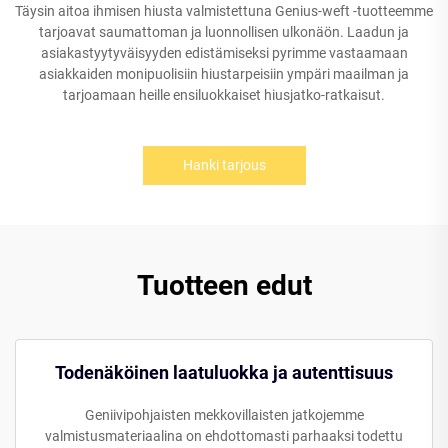
Täysin aitoa ihmisen hiusta valmistettuna Genius-weft -tuotteemme
tarjoavat saumattoman ja luonnollisen ulkonäön. Laadun ja
asiakastyytyväisyyden edistämiseksi pyrimme vastaamaan
asiakkaiden monipuolisiin hiustarpeisiin ympäri maailman ja
tarjoamaan heille ensiluokkaiset hiusjatko-ratkaisut.
Hanki tarjous
Tuotteen edut
Todenäköinen laatuluokka ja autenttisuus
Geniivipohjaisten mekkovillaisten jatkojemme
valmistusmateriaalina on ehdottomasti parhaaksi todettu