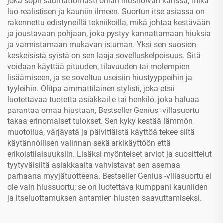
joka sopii saumattomasti oman hiushoivan kanssa, mikä
luo realistisen ja kauniin ilmeen. Suortun itse asiassa on
rakennettu edistyneillä tekniikoilla, mikä johtaa kestävään
ja joustavaan pohjaan, joka pystyy kannattamaan hiuksia
ja varmistamaan mukavan istuman. Yksi sen suosion
keskeisistä syistä on sen laaja sovelluskelpoisuus. Sitä
voidaan käyttää pituuden, tilavuuden tai molempien
lisäämiseen, ja se soveltuu useisiin hiustyyppeihin ja
tyyleihin. Olitpa ammattilainen stylisti, joka etsii
luotettavaa tuotetta asiakkaille tai henkilö, joka haluaa
parantaa omaa hiustaan, Bestseller Genius -villasuortu
takaa erinomaiset tulokset. Sen kyky kestää lämmön
muotoilua, värjäystä ja päivittäistä käyttöä tekee siitä
käytännöllisen valinnan sekä arkikäyttöön että
erikoistilaisuuksiin. Lisäksi myönteiset arviot ja suosittelut
tyytyväisiltä asiakkaalta vahvistavat sen asemaa
parhaana myyjätuotteena. Bestseller Genius -villasuortu ei
ole vain hiussuortu; se on luotettava kumppani kauniiden
ja itseluottamuksen antamien hiusten saavuttamiseksi.