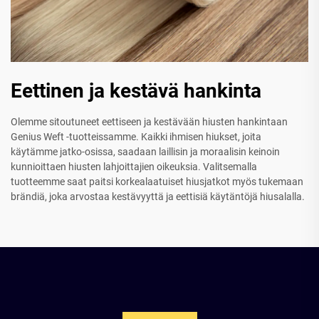
Eettinen ja kestävä hankinta
Olemme sitoutuneet eettiseen ja kestävään hiusten hankintaan
Genius Weft -tuotteissamme. Kaikki ihmisen hiukset, joita
käytämme jatko-osissa, saadaan laillisin ja moraalisin keinoin
kunnioittaen hiusten lahjoittajien oikeuksia. Valitsemalla
tuotteemme saat paitsi korkealaatuiset hiusjatkot myös tukemaan
brändiä, joka arvostaa kestävyyttä ja eettisiä käytäntöjä hiusalalla.