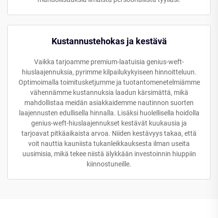
Kustannustehokas ja kestävä
Vaikka tarjoamme premium-laatuisia genius-weft-
hiuslaajennuksia, pyrimme kilpailukykyiseen hinnoitteluun.
Optimoimalla toimitusketjumme ja tuotantomenetelmiämme
vähennämme kustannuksia laadun kärsimättä, mikä
mahdollistaa meidän asiakkaidemme nautinnon suorten
laajennusten edullisella hinnalla. Lisäksi huolellisella hoidolla
genius-weft-hiuslaajennukset kestävät kuukausia ja
tarjoavat pitkäaikaista arvoa. Niiden kestävyys takaa, että
voit nauttia kauniista tukanleikkauksesta ilman useita
uusimisia, mikä tekee niistä älykkään investoinnin hiuppiin
kiinnostuneille.