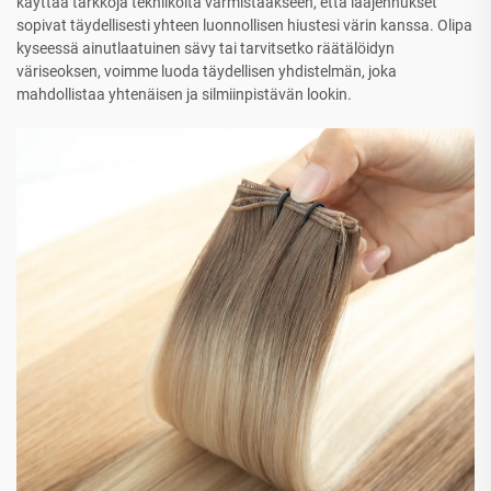
käyttää tarkkoja tekniikoita varmistaakseen, että laajennukset
sopivat täydellisesti yhteen luonnollisen hiustesi värin kanssa. Olipa
kyseessä ainutlaatuinen sävy tai tarvitsetko räätälöidyn
väriseoksen, voimme luoda täydellisen yhdistelmän, joka
mahdollistaa yhtenäisen ja silmiinpistävän lookin.