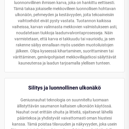
luonnonvillinen ihmisen karva, joka on hankittu eettisesti.
Tämä takaa jokaiselle mekkovilleen luonnollisen hohtavan
ulkonäön, pehmeyden ja kestävyyden, joita tekoaineisiin
vaihtoehdot eivät pysty vastata. Tuotannon kaikissa
vaiheissa, karvan valinnasta mekkovien valmistukseen asti,
noudatetaan tiukkoja laadunvalvontaprosesseja. Näin
varmistetaan, että karva ei takkuudu tai vaurioidu, ja sen
rakenne säilyy ennallaan myös useiden muotoiluistojen
jälkeen. Olipa kyseessä kihartaminen, suorittaminen tai
värittäminen, geniivipohjaiset mekkovillajatkosi säilyttävät
kauneutensa ja laadun tarjoamalla ylellisen tunteen.
Silitys ja luonnollinen ulkonäkö
Geniusnauhat teknologia on suunniteltu luomaan
ällistyttävän saumanon kaltaisen ulkonäön käytössä.
Nauhat ovat erittäin ohuita ja litteitä, sijaitsevat lähellä
pääntekoa ja yhdistyvät vaivattomasti oman hiustesi
kanssa. Tämä poistaa tilavuuden ja näkyvyyden, joka usein