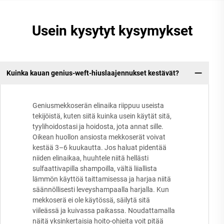
Usein kysytyt kysymykset
Kuinka kauan genius-weft-hiuslaajennukset kestävät?
Geniusmekkoserän elinaika riippuu useista
tekijöistä, kuten siitä kuinka usein käytät sitä,
tyylihoidostasi ja hoidosta, jota annat sille.
Oikean huollon ansiosta mekkoserät voivat
kestää 3–6 kuukautta. Jos haluat pidentää
niiden elinaikaa, huuhtele niitä hellästi
sulfaattivapilla shampoilla, vältä liiallista
lämmön käyttöä taittamisessa ja harjaa niitä
säännöllisesti leveyshampaalla harjalla. Kun
mekkoserä ei ole käytössä, säilytä sitä
viileässä ja kuivassa paikassa. Noudattamalla
näitä yksinkertaisia hoito-ohjeita voit pitää