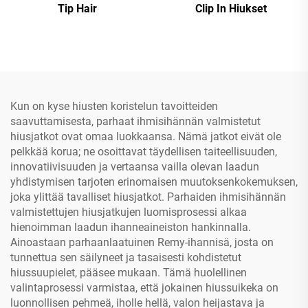
Tip Hair
Clip In Hiukset
Kun on kyse hiusten koristelun tavoitteiden
saavuttamisesta, parhaat ihmisihännän valmistetut
hiusjatkot ovat omaa luokkaansa. Nämä jatkot eivät ole
pelkkää korua; ne osoittavat täydellisen taiteellisuuden,
innovatiivisuuden ja vertaansa vailla olevan laadun
yhdistymisen tarjoten erinomaisen muutoksenkokemuksen,
joka ylittää tavalliset hiusjatkot. Parhaiden ihmisihännän
valmistettujen hiusjatkujen luomisprosessi alkaa
hienoimman laadun ihanneaineiston hankinnalla.
Ainoastaan parhaanlaatuinen Remy-ihannisä, josta on
tunnettua sen säilyneet ja tasaisesti kohdistetut
hiussuupielet, pääsee mukaan. Tämä huolellinen
valintaprosessi varmistaa, että jokainen hiussuikeka on
luonnollisen pehmeä, iholle hellä, valon heijastava ja