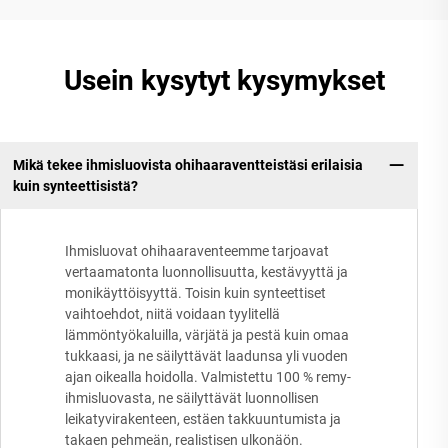
Usein kysytyt kysymykset
Mikä tekee ihmisluovista ohihaaraventteistäsi erilaisia
kuin synteettisistä?
Ihmisluovat ohihaaraventeemme tarjoavat
vertaamatonta luonnollisuutta, kestävyyttä ja
monikäyttöisyyttä. Toisin kuin synteettiset
vaihtoehdot, niitä voidaan tyylitellä
lämmöntyökaluilla, värjätä ja pestä kuin omaa
tukkaasi, ja ne säilyttävät laadunsa yli vuoden
ajan oikealla hoidolla. Valmistettu 100 % remy-
ihmisluovasta, ne säilyttävät luonnollisen
leikatyvirakenteen, estäen takkuuntumista ja
takaen pehmeän, realistisen ulkonäön.