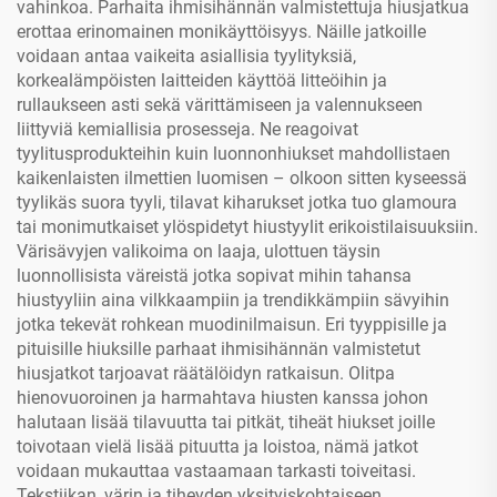
vahinkoa. Parhaita ihmisihännän valmistettuja hiusjatkua
erottaa erinomainen monikäyttöisyys. Näille jatkoille
voidaan antaa vaikeita asiallisia tyylityksiä,
korkealämpöisten laitteiden käyttöä litteöihin ja
rullaukseen asti sekä värittämiseen ja valennukseen
liittyviä kemiallisia prosesseja. Ne reagoivat
tyylitusprodukteihin kuin luonnonhiukset mahdollistaen
kaikenlaisten ilmettien luomisen – olkoon sitten kyseessä
tyylikäs suora tyyli, tilavat kiharukset jotka tuo glamoura
tai monimutkaiset ylöspidetyt hiustyylit erikoistilaisuuksiin.
Värisävyjen valikoima on laaja, ulottuen täysin
luonnollisista väreistä jotka sopivat mihin tahansa
hiustyyliin aina vilkkaampiin ja trendikkämpiin sävyihin
jotka tekevät rohkean muodinilmaisun. Eri tyyppisille ja
pituisille hiuksille parhaat ihmisihännän valmistetut
hiusjatkot tarjoavat räätälöidyn ratkaisun. Olitpa
hienovuoroinen ja harmahtava hiusten kanssa johon
halutaan lisää tilavuutta tai pitkät, tiheät hiukset joille
toivotaan vielä lisää pituutta ja loistoa, nämä jatkot
voidaan mukauttaa vastaamaan tarkasti toiveitasi.
Tekstiikan, värin ja tiheyden yksityiskohtaiseen