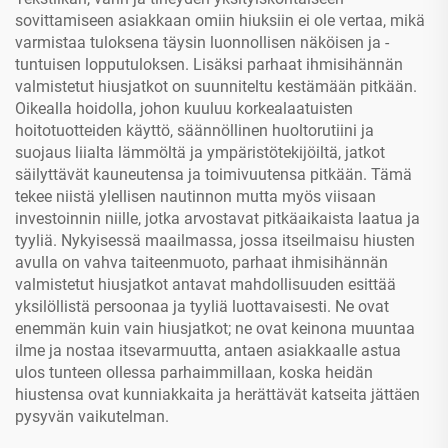
sovittamiseen asiakkaan omiin hiuksiin ei ole vertaa, mikä
varmistaa tuloksena täysin luonnollisen näköisen ja -
tuntuisen lopputuloksen. Lisäksi parhaat ihmisihännän
valmistetut hiusjatkot on suunniteltu kestämään pitkään.
Oikealla hoidolla, johon kuuluu korkealaatuisten
hoitotuotteiden käyttö, säännöllinen huoltorutiini ja
suojaus liialta lämmöltä ja ympäristötekijöiltä, jatkot
säilyttävät kauneutensa ja toimivuutensa pitkään. Tämä
tekee niistä ylellisen nautinnon mutta myös viisaan
investoinnin niille, jotka arvostavat pitkäaikaista laatua ja
tyyliä. Nykyisessä maailmassa, jossa itseilmaisu hiusten
avulla on vahva taiteenmuoto, parhaat ihmisihännän
valmistetut hiusjatkot antavat mahdollisuuden esittää
yksilöllistä persoonaa ja tyyliä luottavaisesti. Ne ovat
enemmän kuin vain hiusjatkot; ne ovat keinona muuntaa
ilme ja nostaa itsevarmuutta, antaen asiakkaalle astua
ulos tunteen ollessa parhaimmillaan, koska heidän
hiustensa ovat kunniakkaita ja herättävät katseita jättäen
pysyvän vaikutelman.