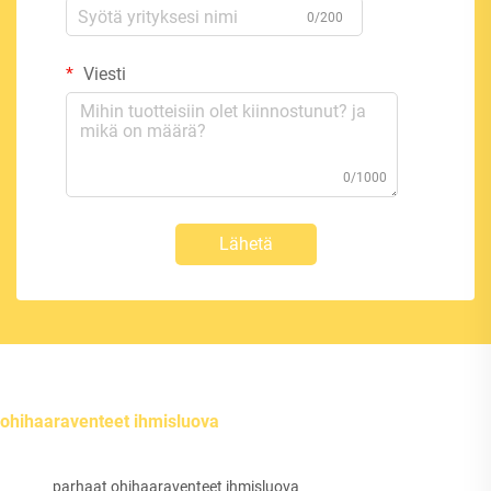
0/200
Viesti
0/1000
Lähetä
ohihaaraventeet ihmisluova
parhaat ohihaaraventeet ihmisluova