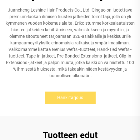
Juancheng Leshine Hair Products Co., Ltd. Qingao on luotettava
premium-luokan ihmisen hiusten jatkeiden toimittaja, jolla on yli
kymmenen vuoden kokemus alalta. Erikoistumme korkealaatuisten
hiusten jatkeiden kehittämiseen, valmistukseen ja myyntiin, ja
olemme sitoutuneet tarjoamaan B2B-asiakkaille ja keskisuurille
kampaamoyrityksille erinomaisia ratkaisuja ympäri maailman.
Valikoimamme kattaa Genius Wefts -tuotteet, Hand-Tied Wefts -
tuotteet, Tape-In-jatkeet, Pre-Bonded Extensions -jatkeet, Clip-In
Extensions -jatkeet ja paljon muuta, jotka kaikki on valmistettu 100
% ihmisestä hiuksesta, mikä takaakin niiden kestävyyden ja
luonnollisen ulkonäön.
Hanki tarjous
Tuotteen edut