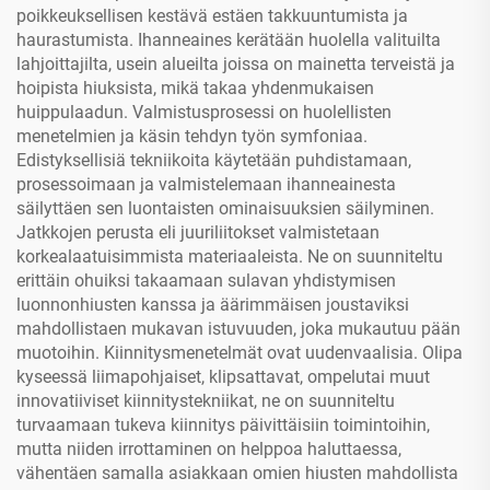
poikkeuksellisen kestävä estäen takkuuntumista ja
haurastumista. Ihanneaines kerätään huolella valituilta
lahjoittajilta, usein alueilta joissa on mainetta terveistä ja
hoipista hiuksista, mikä takaa yhdenmukaisen
huippulaadun. Valmistusprosessi on huolellisten
menetelmien ja käsin tehdyn työn symfoniaa.
Edistyksellisiä tekniikoita käytetään puhdistamaan,
prosessoimaan ja valmistelemaan ihanneainesta
säilyttäen sen luontaisten ominaisuuksien säilyminen.
Jatkkojen perusta eli juuriliitokset valmistetaan
korkealaatuisimmista materiaaleista. Ne on suunniteltu
erittäin ohuiksi takaamaan sulavan yhdistymisen
luonnonhiusten kanssa ja äärimmäisen joustaviksi
mahdollistaen mukavan istuvuuden, joka mukautuu pään
muotoihin. Kiinnitysmenetelmät ovat uudenvaalisia. Olipa
kyseessä liimapohjaiset, klipsattavat, ompelutai muut
innovatiiviset kiinnitystekniikat, ne on suunniteltu
turvaamaan tukeva kiinnitys päivittäisiin toimintoihin,
mutta niiden irrottaminen on helppoa haluttaessa,
vähentäen samalla asiakkaan omien hiusten mahdollista