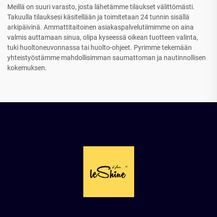
Meillä on suuri varasto, josta lähetämme tilaukset välittömästi.
Takuulla tilauksesi käsitellään ja toimitetaan 24 tunnin sisällä
arkipäivinä. Ammattitaitoinen asiakaspalvelutiimimme on aina
valmis auttamaan sinua, olipa kyseessä oikean tuotteen valinta,
tuki huoltoneuvonnassa tai huolto-ohjeet. Pyrimme tekemään
yhteistyöstämme mahdollisimman saumattoman ja nautinnollisen
kokemuksen.